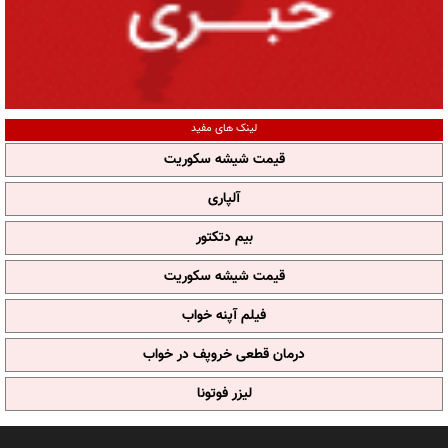
لینک های مفید
قیمت شیشه سکوریت
آلپاری
بیم دتکتور
قیمت شیشه سکوریت
فیلم آپنه خواب
درمان قطعی خروپف در خواب
لیزر فوتونا