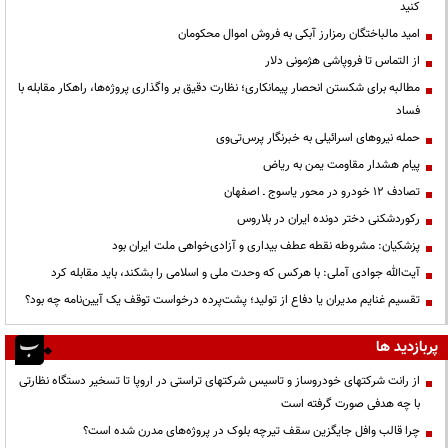
کنید
امید مالباختگان رمزارز آبکی به فروش اموال محکومان
از التماس تا فروپاشی هژمونی دلار
مطالبه برای شکستن انحصار پیمانکاری؛ نظارت دقیق بر واگذاری پروژه‌ها، راهکار مقابله با
فساد
حمله نیروهای اسرائیلی به خبرنگار پرس‌تی‌وی
پیام هشدار مقاومت یمن به ریاض
تصادف ۱۲ خودرو در محور یاسوج ـ اصفهان
رکوردشکنی دختر دونده ایران در بلاروس
پزشکیان: مشروطه نقطه عطف بیداری و آزادی‌خواهی ملت ایران بود
آیت‌الله جوادی آملی: با هرکس که وحدت ملی و اسلامی را بشکند، باید مقابله کرد
تقسیم غنایم مدیران یا دفاع از تولید؛ پشت‌پرده درخواست توقف یک آیین‌نامه چه بود؟
پربازدید ها
از رانت‌ شرکتهای خودروساز و تاسیس شرکتهای تراستی در اروپا تا تسخیر دستگاه نظارتی
با چه هدفی صورت گرفته است
چرا قالب وافل جایگزین سقف تیرچه بلوک در پروژه‌های مدرن شده است؟