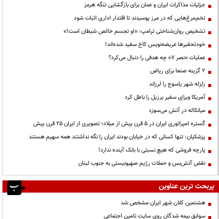
جزئیات مذاکرات ایران و عمان برای بازگشایی تنگه هرمز
تخم‌مرغ‌هایی که در مرز پوسیدند تا اقتدار اداری اثبات شود
تشخیص روان‌شناختی ترامپ: «او تجسم خالص شیطان است!»
خودتحقیرها عریضه‌نویس کاخ سفید شده‌اند!
عملیات «نصر ۷» چه هدفی را دنبال می‌کرد؟
۲ گزینه صنعا برای ریاض
زلزله شهر یاسوج را لرزاند
آمریکا ویزای سفیر برزیل را باطل کرد
میانکاله در آتش می‌سوزد
گستره امپراتوری ایران در ۵ قرن پیش از میلاد؛ تصویری از ایران ۲۵ قرن پیش
پزشکیان: تنها کسانی که در خیابان بودند ایران را نگه نداشتند همه سهیم هستند
پارچه فروشی که هیچ نسبتی با بانک آینده ندارد!
نقض آتش‌بس و حملات رژیم صهیونیستی به جنوب لبنان
پربحث ترین عناوین
هشتمین کلان شهر ایران مشخص شد
سوابق بیمه شدگان روی سایت تامین اجتماعی