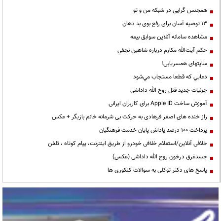
همجنس گرایی در شبکه من و تو
13 توصیه آسان برای رفع بوی بد دهان
مشاهده سامانه آنلاين سوابق بیمه
حكم آيت‌الله مكارم درباره شاهين نجفي
سایتهای همسریابی!
دعايي كه قطعا مستجاب مي‌شود
جزئیات جدید قتل روح الله داداشی
آموزش ساخت Apple ID برای کاربران ایرانی
راز خنده های اصغر فرهادی به حرکت بی شرمانه خانم بازیگر + عکس
پرداخت ۱۰۰ درصد پاداش پایان خدمت فرهنگیان
خلافی آنلاین/استعلام خلافی خودرو از طریق اینترنت، پیام کوتاه ، تلفن
جسدغرق درخون روح الله داداشی (عکس)
پاسخ های دکتر توکلی به سوالات کنکوری ها