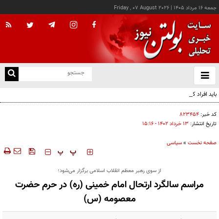
جمعه ۱۶ مرداد ۱۴۰۵
|
Friday , 07 August 2026
از
و
ته
باید افراد کارآمدتر را به کار گرفت/ کاری می کنیم در معیشت مردم مشکلی پیش نیاید
ن
نو
کد خبر:
۸۲۳۴۵۴
تاریخ انتشار:
۱۳ خرداد ۱۴۰۲ - ۱۵:۱۶
صفحه نخست
»
سیاسی
‍‍‍ پ
پ
از سوی رهبر معظم انقلاب اسلامی برگزار می‌شود؛
مراسم سالگرد ارتحال امام خمینی (ره) در حرم حضرت
معصومه (س)