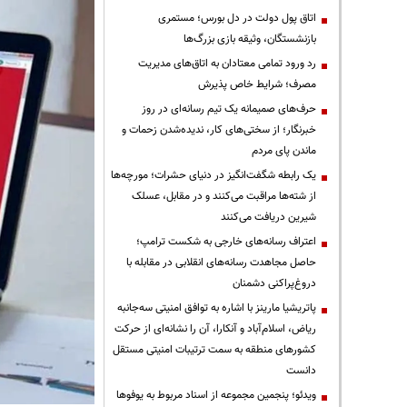
اتاق پول دولت در دل بورس؛ مستمری
بازنشستگان، وثیقه بازی بزرگ‌ها
رد ورود تمامی معتادان به اتاق‌های مدیریت
مصرف؛ شرایط خاص پذیرش
حرف‌های صمیمانه یک تیم رسانه‌ای در روز
خبرنگار؛ از سختی‌های کار، ندیده‌شدن زحمات و
ماندن پای مردم
یک رابطه شگفت‌انگیز در دنیای حشرات؛ مورچه‌ها
از شته‌ها مراقبت می‌کنند و در مقابل، عسلک
شیرین دریافت می‌کنند
اعتراف رسانه‌های خارجی به شکست ترامپ؛
حاصل مجاهدت رسانه‌های انقلابی در مقابله با
دروغ‌پراکنی دشمنان
پاتریشیا مارینز با اشاره به توافق امنیتی سه‌جانبه
ریاض، اسلام‌آباد و آنکارا، آن را نشانه‌ای از حرکت
کشورهای منطقه به سمت ترتیبات امنیتی مستقل
دانست
ویدئو؛ پنجمین مجموعه از اسناد مربوط به یوفوها