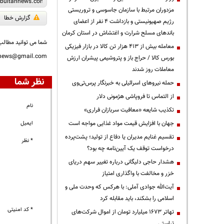
مزدوران مرتبط با سازمان جاسوسی و تروریستی
گزارش خطا
رژیم صهیونیستی و بازداشت ۴ نفر از اعضای
باندهای مسلح شرارت و اغتشاش در استان کرمان
شما می توانید مطالب 
معامله بیش از ۴۱۳ هزار تن کالا در بازار فیزیکی
nnews@gmail.com
بورس کالا / حراج باز و پتروشیمی پیشران ارزش
معاملات روز شدند
نظر شما
حمله نیروهای اسرائیلی به خبرنگار پرس‌تی‌وی
از التماس تا فروپاشی هژمونی دلار
نام
تکذیب شایعه «معافیت سربازان فراری»
ایمیل
جهان با افزایش قیمت مواد غذایی مواجه است
تقسیم غنایم مدیران یا دفاع از تولید؛ پشت‌پرده
* نظر
درخواست توقف یک آیین‌نامه چه بود؟
هشدار حاجی دلیگانی درباره تغییر سهم دریای
خزر و مخالفت با واگذاری امتیاز
آیت‌الله جوادی آملی: با هرکس که وحدت ملی و
اسلامی را بشکند، باید مقابله کرد
* کد امنیتی
تهاتر ۱۶۷۳ میلیارد تومان از اموال شرکت‌های
تراستی