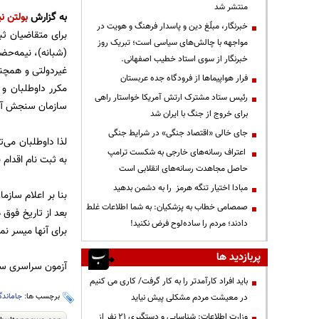
منتشر شد
به گزارش
بولتن نی
خبرنگار، مبلّغ دین و پاسدار فرهنگ و هویت در
مواجهه با چالش‌های سیاسی است؛ تبریک روز
(شبانه)، نیمه‌حضو
خبرنگار از سوی استاد خطیب اصفهانی.
غیردولتی‌ و همچنی
فرار هواپیماها از فرودگاه جده عربستان
رئیس ستاد مشترک ارتش آمریکا خواستار راهی
سازمان سنجش آموزش کشور به
برای خروج از جنگ با ایران شد
جای خالی «اقتصاد جنگی» در شرایط جنگی
لذا داوطلبان می‌
اعتراف رسانه‌های خارجی به شکست ترامپ
به ثبت نام اقدام ن
حاصل مجاهدت رسانه‌های انقلابی است
مبادا اختیار تنگه هرمز را به دشمن بدهید
بنا بر اعلام ساز
صمصامی خطاب به پزشکیان: به شما اطلاعات غلط
بعد از تاریخ فوق
دادند؛ مردم را ساده‌لوح فرض نکنید!
برای آنها میسر نم
پربازدید ها
آزمون سراسری سال ۱۴۰۲ (نوبت دوم) در روزهای چهارشنبه و پنجشنبه مورخ ۱۴ و ۱۵ تیر ب
باید افراد کارآمدتر را به کار گرفت/ کاری می کنیم
برچسب ها:
جاماندگ
در معیشت مردم مشکلی پیش نیاید
وزارت اطلاعات: شناسایی و دستگیری ۲۱ نفر از