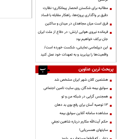
مطالبه برای شکستن انحصار پیمانکاری؛ نظارت
دقیق بر واگذاری پروژه‌ها، راهکار مقابله با فساد
فرق است میان مجاهدان در میدان و ساکتین
فرمانده نیروی هوایی ارتش: در دفاع از ملت ایران
جان برکف خواهیم بود
این دیپلماسی نمایشی، شکست خورده است/
واقعیت‌ها را بپذیرید و به تعهدات خود عمل کنید
پربحث ترین عناوین
هشتمین کلان شهر ایران مشخص شد
سوابق بیمه شدگان روی سایت تامین اجتماعی
همجنس گرایی در شبکه من و تو
13 توصیه آسان برای رفع بوی بد دهان
مشاهده سامانه آنلاين سوابق بیمه
حكم آيت‌الله مكارم درباره شاهين نجفي
سایتهای همسریابی!
دعايي كه قطعا مستجاب مي‌شود