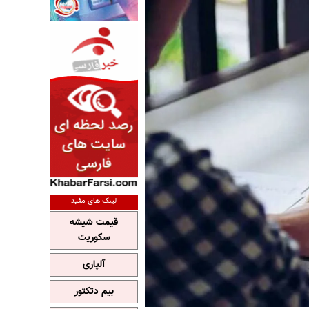
لینک های مفید
قیمت شیشه
سکوریت
آلپاری
بیم دتکتور