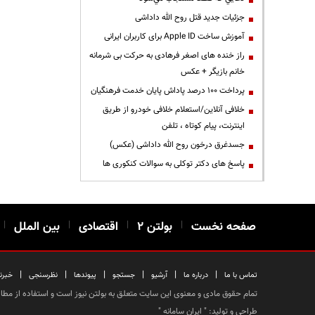
جزئیات جدید قتل روح الله داداشی
آموزش ساخت Apple ID برای کاربران ایرانی
راز خنده های اصغر فرهادی به حرکت بی شرمانه
خانم بازیگر + عکس
پرداخت ۱۰۰ درصد پاداش پایان خدمت فرهنگیان
خلافی آنلاین/استعلام خلافی خودرو از طریق
اینترنت، پیام کوتاه ، تلفن
جسدغرق درخون روح الله داداشی (عکس)
پاسخ های دکتر توکلی به سوالات کنکوری ها
صفحه نخست
|
بولتن ۲
|
اقتصادی
|
بین الملل
|
|
|
|
|
|
|
تماس با ما
درباره ما
آرشیو
جستجو
پیوندها
نظرسنجی
خبرن
تمام حقوق مادی و معنوی این سایت متعلق به بولتن نیوز است و استفاده از مطالب
طراحی و تولید: "
ایران سامانه
"