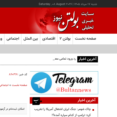
شنبه ۱۷ مرداد ۱۴۰۵
|
Saturday , 08 August 2026
صفحه نخست
بولتن ۲
اقتصادی
بین الملل
اجتماعی
ور
آخرین اخبار
رد ورود تمامی معتادان به اتاق‌های مدیریت مصرف؛ شرایط خا
کد خبر:
۸۲۰۳۶۱
صفحه نخست
»
اجتماعی
آخرین اخبار
امکان ثبت‌نام در آزمون سراسری سال ۱۴۰۲ (نوبت دوم)، به مدت یک روز (منحصرا امروز چهارشنبه 
چاک شومر: جنگ ایران اشتغال آمریکا را تخریب
کرد؛ ترامپ از کدام سیاره آمده؟!