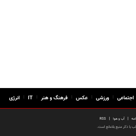
اجتماعی
|
ورزشی
|
عکس
|
فرهنگ و هنر
|
IT
|
انرژی
|
|
امه
آب و هوا
RSS
 با ذکر منبع بلامانع است.