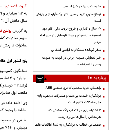
'
گروه اقتصادی
مقاومت یمن؛ دو خیز اساسی
توافقِ بدونِ تاییدِ رهبری؛ تنها یک قراردادِ بی‌ارزش
سال ماقبل آن ۱۱ میلیارد و ۳۸۰ میلیون دلار بیشتر شده است.
است
۳۰ سال واگذاری و خروج ثروت ملی؛ گام دوم
به گزارش
بولتن نی
تضعیف بنیه مردم وایجاد نارضایتی در بین احاد
مردم
صادرات تا پیش از این مربوط به سال 
سفر فرمانده سنتکام به اراضی اشغالی
خبر تعطیلی مدرسه ایرانی در کویت به صورت
پنج کشور اول مقاصد 
رسمی اعلام نشده
پربازدید ها
راهنمای خرید محصولات برق صنعتی ABB
مقصد اول صادرات کالاه
پزشکیان: خدمت بی‌منت و مشارکت مردمی، پایه
حل مشکلات کشور است
مشابه با وجود کاهش ۱۰ درصدی در وزن از لحاظ ارزش ۱۳ درصد
3 اشتباه رایج در انتخاب رنگ صنعتی که
هزینه‌اش را سال‌ها می‌پردازید...
صمصامی خطاب به پزشکیان: به شما اطلاعات غلط