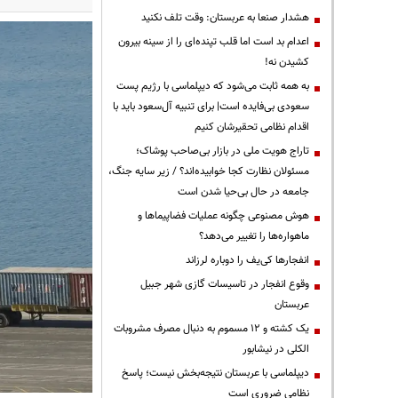
هشدار صنعا به عربستان: وقت تلف نکنید
اعدام بد است اما قلب تپنده‌ای را از سینه بیرون
کشیدن نه!
به همه ثابت می‌شود که دیپلماسی با رژیم پست
سعودی بی‌فایده است| برای تنبیه آل‌سعود باید با
اقدام نظامی تحقیرشان کنیم
تاراج هویت ملی در بازار بی‌صاحب پوشاک؛
مسئولان نظارت کجا خوابیده‌اند؟ / زیر سایه جنگ،
جامعه در حال بی‌حیا شدن است
هوش مصنوعی چگونه عملیات فضاپیماها و
ماهواره‌ها را تغییر می‌دهد؟
انفجارها کی‌یف را دوباره لرزاند
وقوع انفجار در تاسیسات گازی شهر جبیل
عربستان
یک کشته و ۱۲ مسموم به دنبال مصرف مشروبات
الکلی در نیشابور
دیپلماسی با عربستان نتیجه‌بخش نیست؛ پاسخ
نظامی ضروری است