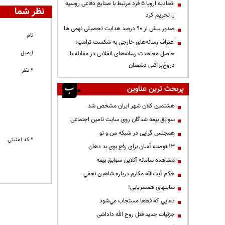
اتحادیه اروپا ۵ فرد مرتبط با صنایع دفاعی روسیه
نظر شما
را تحریم کرد
صدور بیش از ۹۰ درصد هدایت تحصیلی نهمی ها
نام
اعتراف رسانه‌های خارجی به شکست ترامپ؛
ایمیل
حاصل مجاهدت رسانه‌های انقلابی در مقابله با
دروغ‌پراکنی دشمنان
* نظر
پربحث ترین عناوین
هشتمین کلان شهر ایران مشخص شد
سوابق بیمه شدگان روی سایت تامین اجتماعی
همجنس گرایی در شبکه من و تو
* کد امنیتی
13 توصیه آسان برای رفع بوی بد دهان
مشاهده سامانه آنلاين سوابق بیمه
حكم آيت‌الله مكارم درباره شاهين نجفي
سایتهای همسریابی!
دعايي كه قطعا مستجاب مي‌شود
جزئیات جدید قتل روح الله داداشی