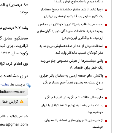
دادند؛ مردم را ساده‌لوح فرض نکنید!
«چرا نباید از شما متنفر باشند؟»؛ پاسخ معنادار
بودند.
یک کاربر خارجی به قدرت و توانمندی ایرانیان
صمصامی خطاب به پزشکیان: خودتان در مجلس
رشد ۲.۲ درصدی ترانزیت کالا
بودید؛ دیدید انتقادات نمایندگان درباره گران‌سازی
سخنگوی سابق گمرک
ارز بود، نه واگذاری ایران‌خودرو
استفاده بیش از حد از صفحه‌نمایش می‌تواند به
رکورد سال ۱۳۹۳ را که ۱۳ میلیون و ۲۰۰ هزار تن بود را جابه‌جا کنیم.
مغز کودکان آسیب ماندگار وارد کند
وقتی دیتاسنترها از هوش مصنوعی جلو می‌زنند؛
وی اعلام کرد: ترانزیت کالاهای خا
زنگ خطر برای اقتصاد AI
برای مشاهده مطا
واکنش امام جمعه اردبیل به سخنان باقر خرازی:
دروغ بستن به رهبری قطعاً جرم بسیار بزرگی
برچسب ها:
تجارت خ
است
جای خالی «اقتصاد جنگی» در شرایط جنگی
گزارش خطا
بسنت مدعی شد: به زودی شاهد توافق با ایران
خواهیم بود
شما می توانید مطالب 
از خبرسازی تا جریان‌سازی نقشه راه مدیران
nnews@gmail.com
هوشمند