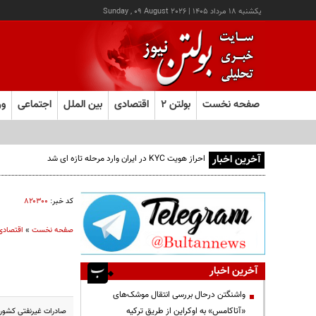
يکشنبه ۱۸ مرداد ۱۴۰۵
|
Sunday , 09 August 2026
صفحه نخست
بولتن ۲
اقتصادی
بین الملل
اجتماعی
ور
آخرین اخبار
احراز هویت KYC در ایران وارد مرحله تازه ای شد
کد خبر:
۸۲۰۳۰۰
صفحه نخست
»
اقتصادی
آخرین اخبار
واشنگتن درحال بررسی انتقال موشک‌های
«آتاکامس» به اوکراین از طریق ترکیه
صادرات غیرنفتی کشور در سال ۱۴۰۱ با عبور از ۵۳ میلیارد و ۱۶۶ میلیون دلار و رشد ۱۰ درصدی، رکورد