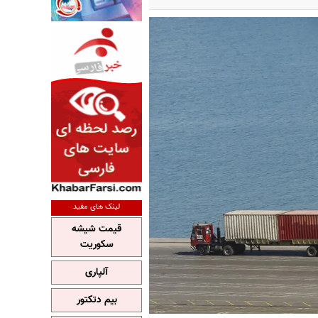
لینک های مفید
قیمت شیشه
سکوریت
آلپاری
بیم دتکتور