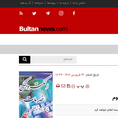
تماس با ما
|
درباره ما
|
پیوندها
|
خبرنامه
|
آب و هوا
تاریخ انتشار:
۲۶ فروردين ۱۴۰۲ - ۱۷:۳۶
‍‍‍ پ
پ
وم