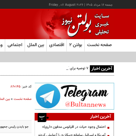
جمعه ۱۶ مرداد ۱۴۰۵
|
Friday , 07 August 2026
صفحه نخست
بولتن ۲
اقتصادی
بین الملل
اجتماعی
ور
آخرین اخبار
۷ توصیه برای آغاز نویسندگی
کد خبر:
۸۲۰۱۴۵
صفحه نخست
»
بین المل
آخرین اخبار
جو بایدن رئیس جمهوری آمریکا گف
احتمال وجود حیات در اقیانوس مدفون «اروپا»
آمریکا و اسرائیل سامانه «پیکان» را آزمایش کردند