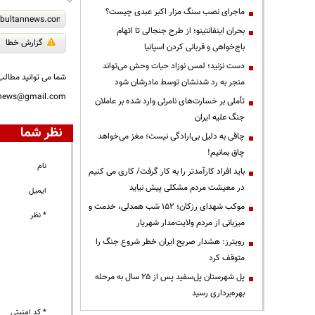
ماجرای نصب سنگ مزار اکبر عبدی چیست؟
بحران اینفانتینو؛ از طرح جنجالی تا اتهام
گزارش خطا
باج‌خواهی و قربانی کردن اسپانیا
دست نزنید؛ لمس نوزاد حیات وحش می‌تواند
شما می توانید مطالب 
منجر به رد شدنشان توسط مادرشان شود
nnews@gmail.com
تأملی بر خسارت‌های نامرئی وارد شده بر عاملان
جنگ علیه ایران
نظر شما
چاقی به دلیل بی‌ارادگی نیست؛ مغز می‌خواهد
چاق بمانیم!
نام
باید افراد کارآمدتر را به کار گرفت/ کاری می کنیم
در معیشت مردم مشکلی پیش نیاید
ایمیل
موکب شهدای رزکان؛ ۱۵۲ شب همدلی، خدمت و
* نظر
میزبانی از مردم ولایت‌مدار شهریار
رویترز: هشدار صریح ایران خطر شروع جنگ را
متوقف کرد
پل شهرستان پل‌سفید پس از ۲۵ سال به مرحله
بهره‌برداری رسید
* کد امنیتی