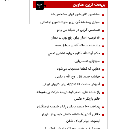
پربحث ترین عناوین
هشتمین کلان شهر ایران مشخص شد
سوابق بیمه شدگان روی سایت تامین اجتماعی
همجنس گرایی در شبکه من و تو
13 توصیه آسان برای رفع بوی بد دهان
مشاهده سامانه آنلاين سوابق بیمه
حكم آيت‌الله مكارم درباره شاهين نجفي
سایتهای همسریابی!
دعايي كه قطعا مستجاب مي‌شود
جزئیات جدید قتل روح الله داداشی
آموزش ساخت Apple ID برای کاربران ایرانی
راز خنده های اصغر فرهادی به حرکت بی شرمانه
خانم بازیگر + عکس
پرداخت ۱۰۰ درصد پاداش پایان خدمت فرهنگیان
خلافی آنلاین/استعلام خلافی خودرو از طریق
اینترنت، پیام کوتاه ، تلفن
جسدغرق درخون روح الله داداشی (عکس)