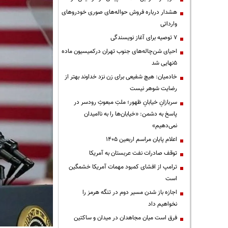
هشدار درباره فروش حواله‌های صوری خودروهای
وارداتی
۷ توصیه برای آغاز نویسندگی
احیای شن‌چاله‌های جنوب تهران درکمیسیون ماده
۵نهایی شد
خادمیان: هیچ شفیعی برای زن نزد خداوند بهتر از
رضایت شوهر نیست
سربازانِ خیابانِ ظهور؛ ملتِ مبعوثِ رودسر در
پاسخ به دشمن: «خیابان‌ها را به ناامیدان
نمی‌دهیم»
اعلام پایان مراسم اربعین ۱۴۰۵
توقف صادرات نفت عربستان به آمریکا
ترامپ از افشای کمبود مهمات آمریکا خشمگین
است
اجازه باز شدن مسیر دوم در تنگه هرمز را
نخواهیم داد
فرق است میان مجاهدان در میدان و ساکتین