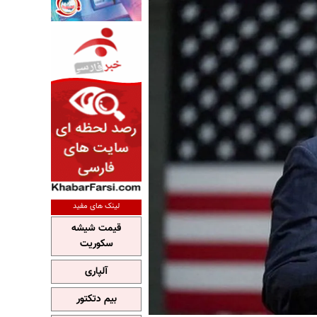
لینک های مفید
قیمت شیشه
سکوریت
آلپاری
بیم دتکتور