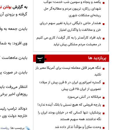
یکصد و پنجاه و سومین شب خدمت؛ موکب
به گزارش
بولتن نی
شهدای رزکان، تریبون مردم و مطالبه‌گر حل
گرفته و بزودی آن 
ریشه‌ای مشکلات شهری
هشدار حاجی دلیگانی درباره تغییر سهم دریای
بایدن جمعه به وقت
خزر و مخالفت با واگذاری امتیاز
باید افراد کارآمدتر را به کار گرفت/ کاری می کنیم
وی افزود: به شما 
در معیشت مردم مشکلی پیش نیاید
بایدن ماه‌هاست ک
پربازدید ها
تنگه هرمز قابل معامله نیست برای آمریکا معبر باز
بایدن در صورت پیروزی در انتخابات ۲۰۲۴، در آ
نکنید
گستره امپراتوری ایران در ۵ قرن پیش از میلاد؛
انتظار می‌رفت بای
تصویری از ایران ۲۵ قرن پیش
روز‌های اخیر برخی
میانکاله در آتش می‌سوزد
پارچه فروشی که هیچ نسبتی با بانک آینده ندارد!
پزشکیان: تنها کسانی که در خیابان بودند ایران را
خارجه دولت وی جم
نگه نداشتند همه سهیم هستند
وحدت مکرّراً و مؤکّداً تذکر داده شد
برچسب ها:
ریاست 