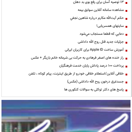
13 توصیه آسان برای رفع بوی بد دهان
مشاهده سامانه آنلاين سوابق بیمه
حكم آيت‌الله مكارم درباره شاهين نجفي
سایتهای همسریابی!
دعايي كه قطعا مستجاب مي‌شود
جزئیات جدید قتل روح الله داداشی
آموزش ساخت Apple ID برای کاربران ایرانی
راز خنده های اصغر فرهادی به حرکت بی شرمانه خانم بازیگر + عکس
پرداخت ۱۰۰ درصد پاداش پایان خدمت فرهنگیان
خلافی آنلاین/استعلام خلافی خودرو از طریق اینترنت، پیام کوتاه ، تلفن
جسدغرق درخون روح الله داداشی (عکس)
پاسخ های دکتر توکلی به سوالات کنکوری ها