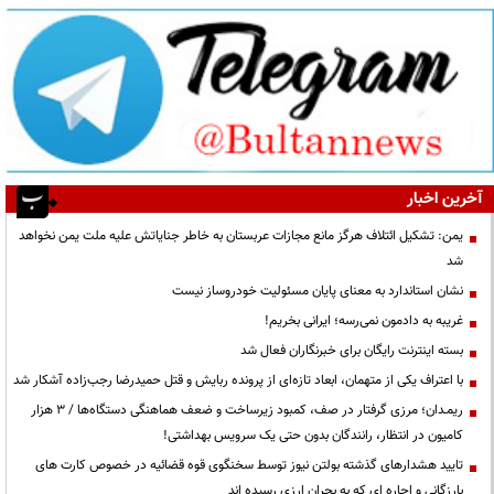
آخرین اخبار
یمن: تشکیل ائتلاف هرگز مانع مجازات عربستان به خاطر جنایاتش علیه ملت یمن نخواهد
شد
نشان استاندارد به معنای پایان مسئولیت خودروساز نیست
غریبه به دادمون نمی‌رسه؛ ایرانی بخریم!
بسته اینترنت رایگان برای خبرنگاران فعال شد
با اعتراف یکی از متهمان، ابعاد تازه‌ای از پرونده ربایش و قتل حمیدرضا رجب‌زاده آشکار شد
ریمـدان؛ مرزی گرفتار در صف، کمبود زیرساخت و ضعف هماهنگی دستگاه‌ها / ۳ هزار
کامیون در انتظار، رانندگان بدون حتی یک سرویس بهداشتی!
تایید هشدارهای گذشته بولتن نیوز توسط سخنگوی قوه قضائیه در خصوص کارت های
بارزگانی و اجاره ای که به بحران ارزی رسیده اند