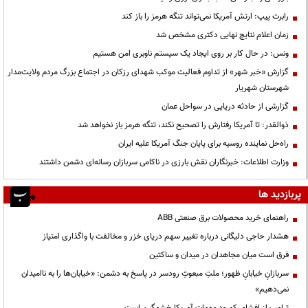
رابرت پیپ: ارتش آمریکا نمی‌تواند تنگه هرمز را باز کند
زمان اعلام نتایج نهایی دکتری مشخص شد
ونس: در حال کار بر روی ایجاد یک سیستم ناوبری امن هستیم
گزارش «خبر شهر» از تداوم فعالیت موکب شهدای رزکان در اجتماع بزرگ مردم ولایت‌مدار
شهرستان شهریار
گزارشی از حادثه دریایی در سواحل عمان
ذوالقدر: تا آمریکا رفتارش را تصحیح نکند، تنگه هرمز باز نخواهد شد
راه‌حل نماینده روسیه برای پایان جنگ آمریکا علیه ایران
وزارت اطلاعات: خبرنگاران نقش بارزی در ناکامی سربازان رسانه‌ای دشمن داشتند
پربازدید ها
راهنمای خرید محصولات برق صنعتی ABB
هشدار حاجی دلیگانی درباره تغییر سهم دریای خزر و مخالفت با واگذاری امتیاز
فرق است میان مجاهدان در میدان و ساکتین
سربازانِ خیابانِ ظهور؛ ملتِ مبعوثِ رودسر در پاسخ به دشمن: «خیابان‌ها را به ناامیدان
نمی‌دهیم»