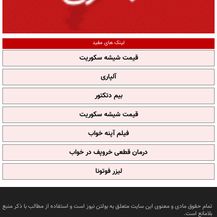
لینک های مفید
قیمت شیشه سکوریت
آلپاری
بیم دتکتور
قیمت شیشه سکوریت
فیلم آپنه خواب
درمان قطعی خروپف در خواب
لیزر فوتونا
تمام حقوق مادی و معنوی این سایت متعلق به بولتن نیوز است و استفاده از مطالب با ذکر منبع
بلامانع است.