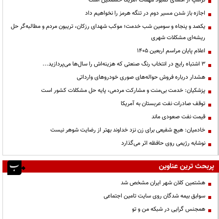
ترامپ از افشای کمبود مهمات آمریکا خشمگین است
اجازه باز شدن مسیر دوم در تنگه هرمز را نخواهیم داد
یکصد و پنجاه و سومین شب خدمت؛ موکب شهدای رزکان، تریبون مردم و مطالبه‌گر حل
ریشه‌ای مشکلات شهری
اعلام پایان مراسم اربعین ۱۴۰۵
3 اشتباه رایج در انتخاب رنگ صنعتی که هزینه‌اش را سال‌ها می‌پردازید...
هشدار درباره فروش حواله‌های صوری خودروهای وارداتی
پزشکیان: خدمت بی‌منت و مشارکت مردمی، پایه حل مشکلات کشور است
توقف صادرات نفت عربستان به آمریکا
قیمت نفت صعودی ماند
خادمیان: هیچ شفیعی برای زن نزد خداوند بهتر از رضایت شوهر نیست
نوشابه رژیمی روی حافظه اثر می‌گذارد
پربحث ترین عناوین
هشتمین کلان شهر ایران مشخص شد
سوابق بیمه شدگان روی سایت تامین اجتماعی
همجنس گرایی در شبکه من و تو