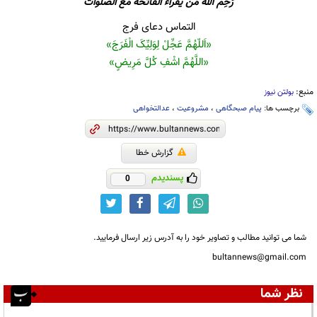
رَحِم الله مَن یَقراءُ الفاتحۀَ مَعَ الصَّلوات
التماس دعای فرج
«اَللّهُمَّ عَجِّلْ لِوَلِيِّکَ الْفَرَجَ»
«اللَّهُمَّ اشْفِ کُلَّ مَرِیضٍ»
منبع:
بولتن نیوز
برچسب ها:
پیام صبحگاهی
،
مشروعیت
،
عدالتخواهی
گزارش خطا
پسندیدم
0
شما می توانید مطالب و تصاویر خود را به آدرس زیر ارسال فرمایید.
bultannews@gmail.com
نظر شما