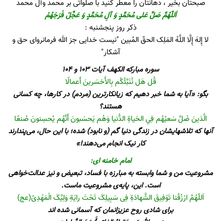
صبحتان بخیر ، دهانتان را معطر کنید با صلواتی بر محمد وآل محمد
اَللّهُمَّ صَلِّ عَلی مُحَمَّدٍ وَ آلِ مُحَمَّدٍ وَ عَجِّلْ فَرَجَهُمْ
ذکر روز پنجشنبه :
لا إِلهَ إِلَّا اللَّهُ المَلِک الحقّ المُبین "نیست خدایی جز الله فرمانروای حق و
آشکار"
سوره مبارکه الكهف آیات 103 و 104
قُل هَل نُنَبِّئُكُم بِالأَخسَرينَ أَعمالًا
بگو: «آیا به شما خبر دهیم که زیانکارترین (مردم) در کارها، چه کسانی
هستند؟
الَّذينَ ضَلَّ سَعيُهُم فِي الحَياةِ الدُّنيا وَهُم يَحسَبونَ أَنَّهُم يُحسِنونَ صُنعًا
آنها که تلاشهایشان در زندگی دنیا گم (و نابود) شده؛ با این حال، می‌پندارند
کار نیک انجام می‌دهند!»
امام خامنه ای:
مشروعیت من و شما وابسته به مبارزه با فساد، تبعیض و نیز عدالت‌خواهی
است. این، پایه‌ی مشروعیت ماست.
اَللّهُمَّ ارْزُقْنا تَوْفِیقَ الشَّهادَةِ فِی سَبِیلِکَ تَحْتَ رایَةِ وَلِیِّکَ الْمَهْدِیّ(عج)
برای شادی روح عزیزانمان که آسمانی شده اند