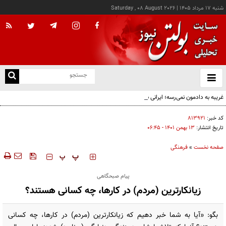
شنبه ۱۷ مرداد ۱۴۰۵
|
Saturday , 08 August 2026
از
و
ته
غریبه به دادمون نمی‌رسه؛ ایرانی بخریم!
ن
نو
کد خبر:
۸۱۳۹۲۱
تاریخ انتشار:
۱۳ بهمن ۱۴۰۱ - ۰۶:۴۵
صفحه نخست
»
فرهنگی
‍‍‍ پ
پ
پیام صبحگاهی
زیانکارترین (مردم) در کارها، چه کسانی هستند؟
بگو: «آیا به شما خبر دهیم که زیانکارترین (مردم) در کارها، چه کسانی