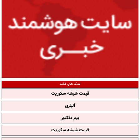
لینک های مفید
قیمت شیشه سکوریت
آلپاری
بیم دتکتور
قیمت شیشه سکوریت