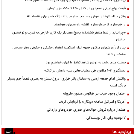
پزشکیان: خدمت بی‌منت و مشارکت مردمی، پایه حل مشکلات کشور است
قیمت‌ برنج ایرانی همچنان در کانال ۴۵۰ تا ۵۵۰ هزار تومان
وقتی دیتاسنترها از هوش مصنوعی جلو می‌زنند؛ زنگ خطر برای اقتصاد AI
از خبرسازی تا جریان‌سازی نقشه راه مدیران هوشمند
«چرا نباید از شما متنفر باشند؟»؛ پاسخ معنادار یک کاربر خارجی به قدرت و توانمندی
ایرانیان
پس از رأی شورای مرکزی جبهه ایران اسلامی؛ اعضای حقیقی و حقوقی دفتر سیاسی
مشخص شدند
بسنت مدعی شد: به زودی شاهد توافق با ایران خواهیم بود
دستگیری ۱۰۴ مظنون طی عملیات‌هایی علیه داعش در ترکیه
واکنش امام جمعه اردبیل به سخنان باقر خرازی: دروغ بستن به رهبری قطعاً جرم بسیار
بزرگی است
احتمال وجود حیات در اقیانوس مدفون «اروپا»
آمریکا و اسرائیل سامانه «پیکان» را آزمایش کردند
هشدار درباره فروش حواله‌های صوری خودروهای وارداتی
۷ توصیه برای آغاز نویسندگی
پربازدید ها