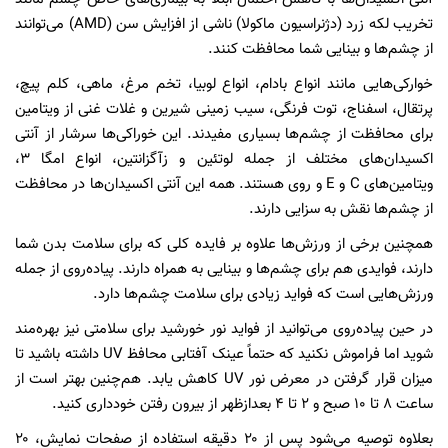
تخریب لکه زرد (دژنراسیون ماکولا) ناشی از افزایش سن (AMD) می‌توانند
از چشم‌ها و بینایی شما محافظت کنند.
خوارکی‌هایی مانند انواع بادام، انواع لوبیا، تخم مرغ، ماهی، کلم پیچ،
پرتقال، اسفناج، توت فرنگی، سیب زمینی شیرین و غلات غنی از ویتامین
برای محافظت از چشم‌ها بسیاری مفیدند. این خوراکی‌ها سرشار از آنتی
اکسیدان‌های مختلف از جمله لوتئین و زآگزانتین، انواع امگا ۳،
ویتامین‌های C و E و روی هستند. همه این آنتی اکسیدان‌ها در محافظت
از چشم‌ها نقش به سزایی دارند.
همچنین برخی از ورزش‌ها علاوه بر فایده کلی که برای سلامت بدن شما
دارند، فوایدی هم برای چشم‌ها و بینایی به همراه دارند. پیاده‌روی از جمله
ورزش‌هایی است که فواید زیادی برای سلامت چشم‌ها دارد.
در حین پیاده‌روی می‌توانید از فواید نور خورشید برای سلامتی نیز بهره‌مند
شوید اما فراموش نکنید که حتماً عینک آفتابی محافظ UV داشته باشید تا
میزان قرار گرفتن در معرض نور UV کاهش یابد. هم‌چنین بهتر است از
ساعت ۸ تا ۱۰ صبح و ۲ تا ۴ بعدازظهر از بیرون رفتن خودداری کنید.
بعلاوه توصیه می‌شود پس از ۲۰ دقیقه استفاده از صفحات نمایش، ۲۰