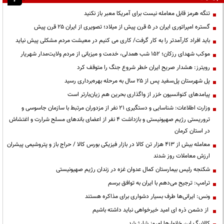
تنگه هرمز قابل معامله نیست برای آمریکا معبر باز نکنید
گستره امپراتوری ایران در ۵ قرن پیش از میلاد؛ تصویری از ایران ۲۵ قرن پیش
باید افراد کارآمدتر را به کار گرفت/ کاری می کنیم در معیشت مردم مشکلی پیش نیاید
موکب شهدای رزکان؛ ۱۵۲ شب همدلی، خدمت و میزبانی از مردم ولایت‌مدار شهریار
رویترز: هشدار صریح ایران خطر شروع جنگ را متوقف کرد
پل شهرستان پل‌سفید پس از ۲۵ سال به مرحله بهره‌برداری رسید
پیامدهای کنوانسیون خزر از واگذاری بحرین هم زیان‌بارتر است
وزارت اطلاعات: شناسایی و دستگیری ۲۱ نفر از مزدوران مرتبط با سازمان جاسوسی و
تروریستی رژیم صهیونیستی و بازداشت ۴ نفر از اعضای باندهای مسلح شرارت و اغتشاش
در استان کرمان
معامله بیش از ۴۱۳ هزار تن کالا در بازار فیزیکی بورس کالا / حراج باز و پتروشیمی پیشران
ارزش معاملات روز شدند
شکنجه رئیس بیمارستان کمال عدوان غزه در زندان رژیم صهیونیستی
ترامپ: ترجیح می‌دهم با ایران به توافق برسم
ونس: ایرانی‌ها طرف بسیار دشواری برای مذاکره هستند
از دشمن ذره ای امید خیرخواهی نباید داشته باشیم
کالابرگ این خانوارها امروز شارژ شد