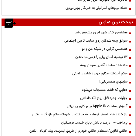
حمله نیروهای اسرائیلی به خبرنگار پرس‌تی‌وی
پربحث ترین عناوین
هشتمین کلان شهر ایران مشخص شد
سوابق بیمه شدگان روی سایت تامین اجتماعی
همجنس گرایی در شبکه من و تو
13 توصیه آسان برای رفع بوی بد دهان
مشاهده سامانه آنلاين سوابق بیمه
حكم آيت‌الله مكارم درباره شاهين نجفي
سایتهای همسریابی!
دعايي كه قطعا مستجاب مي‌شود
جزئیات جدید قتل روح الله داداشی
آموزش ساخت Apple ID برای کاربران ایرانی
راز خنده های اصغر فرهادی به حرکت بی شرمانه خانم بازیگر + عکس
پرداخت ۱۰۰ درصد پاداش پایان خدمت فرهنگیان
خلافی آنلاین/استعلام خلافی خودرو از طریق اینترنت، پیام کوتاه ، تلفن