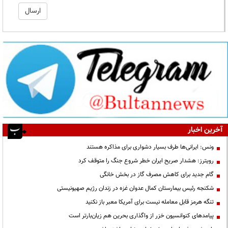
آخرین اخبار
ونس: ایرانی‌ها طرف بسیار دشواری برای مذاکره هستند
رویترز: هشدار صریح ایران خطر شروع جنگ را متوقف کرد
گام جدید برای کاهش مصرف گاز در بخش خانگی
شکنجه رئیس بیمارستان کمال عدوان غزه در زندان رژیم صهیونیستی
تنگه هرمز قابل معامله نیست برای آمریکا معبر باز نکنید
پیامدهای کنوانسیون خزر از واگذاری بحرین هم زیان‌بارتر است