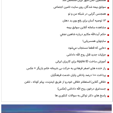
هشتمین کلان شهر ایران مشخص شد
سوابق بیمه شدگان روی سایت تامین اجتماعی
همجنس گرایی در شبکه من و تو
13 توصیه آسان برای رفع بوی بد دهان
مشاهده سامانه آنلاين سوابق بیمه
حكم آيت‌الله مكارم درباره شاهين نجفي
سایتهای همسریابی!
دعايي كه قطعا مستجاب مي‌شود
جزئیات جدید قتل روح الله داداشی
آموزش ساخت Apple ID برای کاربران ایرانی
راز خنده های اصغر فرهادی به حرکت بی شرمانه خانم بازیگر + عکس
پرداخت ۱۰۰ درصد پاداش پایان خدمت فرهنگیان
خلافی آنلاین/استعلام خلافی خودرو از طریق اینترنت، پیام کوتاه ، تلفن
جسدغرق درخون روح الله داداشی (عکس)
پاسخ های دکتر توکلی به سوالات کنکوری ها