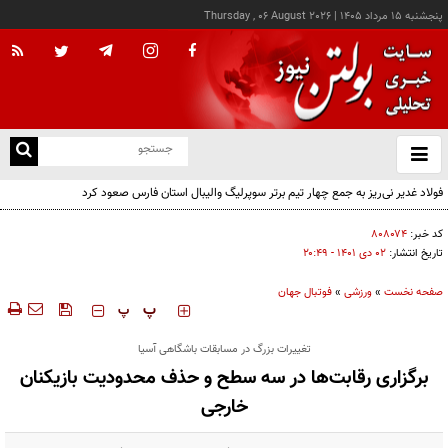
پنجشنبه ۱۵ مرداد ۱۴۰۵
|
Thursday , 06 August 2026
از
و
ته
فولاد غدیر نی‌ریز به جمع چهار تیم برتر سوپرلیگ والیبال استان فارس صعود کرد
ن
نو
کد خبر:
۸۰۸۰۷۴
تاریخ انتشار:
۰۲ دی ۱۴۰۱ - ۲۰:۴۹
صفحه نخست
»
ورزشی
»
فوتبال جهان
‍‍‍ پ
پ
تغییرات بزرگ در مسابقات باشگاهی آسیا
برگزاری رقابت‌ها در سه سطح و حذف محدودیت بازیکنان
خارجی