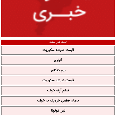
لینک های مفید
قیمت شیشه سکوریت
آلپاری
بیم دتکتور
قیمت شیشه سکوریت
فیلم آپنه خواب
درمان قطعی خروپف در خواب
لیزر فوتونا