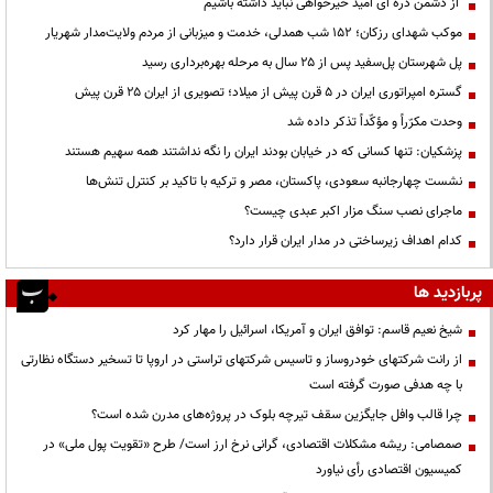
از دشمن ذره ای امید خیرخواهی نباید داشته باشیم
موکب شهدای رزکان؛ ۱۵۲ شب همدلی، خدمت و میزبانی از مردم ولایت‌مدار شهریار
پل شهرستان پل‌سفید پس از ۲۵ سال به مرحله بهره‌برداری رسید
گستره امپراتوری ایران در ۵ قرن پیش از میلاد؛ تصویری از ایران ۲۵ قرن پیش
وحدت مکرّراً و مؤکّداً تذکر داده شد
پزشکیان: تنها کسانی که در خیابان بودند ایران را نگه نداشتند همه سهیم هستند
نشست چهارجانبه سعودی، پاکستان، مصر و ترکیه با تاکید بر کنترل تنش‌ها
ماجرای نصب سنگ مزار اکبر عبدی چیست؟
کدام اهداف زیرساختی در مدار ایران قرار دارد؟
پربازدید ها
شیخ نعیم قاسم: توافق ایران و آمریکا، اسرائیل را مهار کرد
از رانت‌ شرکتهای خودروساز و تاسیس شرکتهای تراستی در اروپا تا تسخیر دستگاه نظارتی
با چه هدفی صورت گرفته است
چرا قالب وافل جایگزین سقف تیرچه بلوک در پروژه‌های مدرن شده است؟
صمصامی: ریشه مشکلات اقتصادی، گرانی نرخ ارز است/ طرح «تقویت پول ملی» در
کمیسیون اقتصادی رأی نیاورد