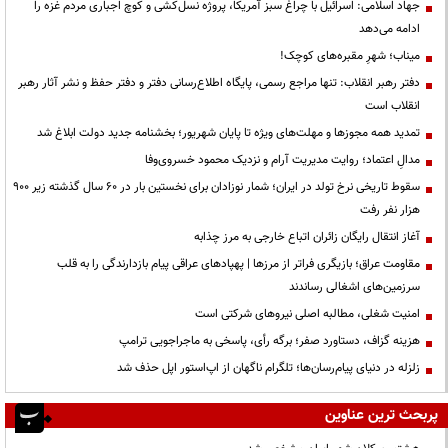
جهاد اسلامی: اسرائیل با چراغ سبز آمریکا، پروژه نسل‌کشی و کوچ اجباری مردم غزه را
ادامه می‌دهد
میناب؛ شهرِ مقبره‌های کوچک!
دفتر رهبر انقلاب: تنها مراجع رسمی، پایگاه اطلاع‌رسانی دفتر و دفتر حفظ و نشر آثار رهبر
انقلاب است
تمدید همه مجوزها و مهلت‌های ویژه تا پایان شهریور؛ بخشنامه جدید دولت ابلاغ شد
مدالِ اعتماد؛ روایت مدیریت آرام و نزدیک محمود خسروی‌وفا
سقوط تاریخی نرخ تولد در ایران؛ شمار نوزادان برای نخستین بار در ۶۰ سال گذشته زیر ۹۰۰
هزار نفر رفت
آغاز انتقال رایگان زائران اتباع خارجی به مرز چذابه
مقاومت عراق؛ بازیگری فراتر از مرزها | پهپادهای عراقی پیام بازدارندگی را به قلب
سرزمین‌های اشغالی رساندند
‌امنیت شغلی، مطالبه اصلی نیروهای شرکتی است
هزینه گزاف، دستاورد صفر؛ برگه رأی، پاسخی به ماجراجویی ترامپ
زلزله در دنیای پیام‌رسان‌ها؛ تلگرام ناگهان از اپ‌استور اپل حذف شد
پربحث ترین عناوین