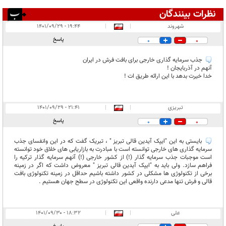
نظرات بینندگان
انتشار یافته:
۳
شهروند
|
|
۱۹:۴۴ - ۱۴۰۱/۰۹/۲۹
در انتظار بررسی:
پاسخ
0
0
غیر قابل انتشار:
جذب سرمایه گذاری خارجی برای بافت فرش در ایران
آنهم در آذربایجان !
خدا خیرت بدهد با این ارائه طریق ات !
تبریزی
|
|
۲۱:۴۱ - ۱۴۰۱/۰۹/۲۹
پاسخ
0
0
بایستی به این "ایپک آیدین قالی تبریز " ، تبریک گفت که در این وانفسای جذب
سرمایه گذاری های خارجی توانسته است با مبادرت به بازاریابی های خلاق خود توانسته
است موجبات جذب سرمایه گذار (!) از کشور خارجی (!) آنهم سرمایه گذار ترکیه را
فراهم سازد. ولی باید به "ایپک آیدین قالی تبریز " معروض داشت که اگر در زمینه
برخی از تکنولوژی ها مشکلی در کشور داشته باشیم حداقل در زمینه تکنولوژی بافت
قالی و فرش تنها مدعی دارنده واقعی این تکنولوژی در سطح جهان هستیم .
علی
|
|
۱۸:۳۲ - ۱۴۰۱/۰۹/۳۰