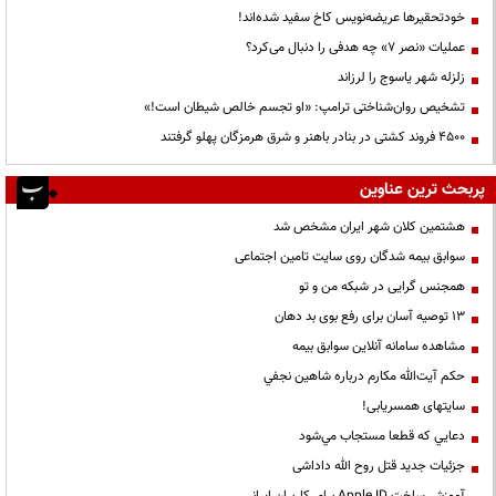
خودتحقیرها عریضه‌نویس کاخ سفید شده‌اند!
عملیات «نصر ۷» چه هدفی را دنبال می‌کرد؟
زلزله شهر یاسوج را لرزاند
تشخیص روان‌شناختی ترامپ: «او تجسم خالص شیطان است!»
۴۵۰۰ فروند کشتی در بنادر باهنر و شرق هرمزگان پهلو گرفتند
پربحث ترین عناوین
هشتمین کلان شهر ایران مشخص شد
سوابق بیمه شدگان روی سایت تامین اجتماعی
همجنس گرایی در شبکه من و تو
13 توصیه آسان برای رفع بوی بد دهان
مشاهده سامانه آنلاين سوابق بیمه
حكم آيت‌الله مكارم درباره شاهين نجفي
سایتهای همسریابی!
دعايي كه قطعا مستجاب مي‌شود
جزئیات جدید قتل روح الله داداشی