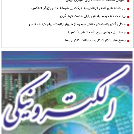
آموزش ساخت Apple ID برای کاربران ایرانی
راز خنده های اصغر فرهادی به حرکت بی شرمانه خانم بازیگر + عکس
پرداخت ۱۰۰ درصد پاداش پایان خدمت فرهنگیان
خلافی آنلاین/استعلام خلافی خودرو از طریق اینترنت، پیام کوتاه ، تلفن
جسدغرق درخون روح الله داداشی (عکس)
پاسخ های دکتر توکلی به سوالات کنکوری ها