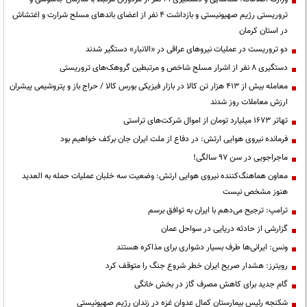
تروریستی رژیم صهیونیستی و بازداشت ۴ نفر از اعضای باندهای مسلح شرارت و اغتشاش
در استان کرمان
دو تروریست در عملیات نیروهای عراقی در «الانبار» دستگیر شدند
دستگیری ۸ نفر از اشرار مسلح شاخص و مرتبطین گروهک‌های تروریستی
معامله بیش از ۴۱۳ هزار تن کالا در بازار فیزیکی بورس کالا / حراج باز و پتروشیمی پیشران
ارزش معاملات روز شدند
تهاتر ۱۶۷۳ میلیارد تومان از اموال شرکت‌های تراستی
فرمانده نیروی هوایی ارتش: در دفاع از ملت ایران جان برکف خواهیم بود
ماجراجویی در سن ۹۷ سالگی!
معاون هماهنگ‌کننده نیروی هوایی ارتش: وضعیت سه خلبان عملیات حمله به العدید
هنوز مشخص نیست
ترامپ: ترجیح می‌دهم با ایران به توافق برسم
گزارشی از حادثه دریایی در سواحل عمان
ونس: ایرانی‌ها طرف بسیار دشواری برای مذاکره هستند
رویترز: هشدار صریح ایران خطر شروع جنگ را متوقف کرد
گام جدید برای کاهش مصرف گاز در بخش خانگی
شکنجه رئیس بیمارستان کمال عدوان غزه در زندان رژیم صهیونیستی