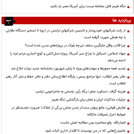
تنگه هرمز قابل معامله نیست برای آمریکا معبر باز نکنید
پربازدید ها
از رانت‌ شرکتهای خودروساز و تاسیس شرکتهای تراستی در اروپا تا تسخیر دستگاه نظارتی
با چه هدفی صورت گرفته است
چرا قالب وافل جایگزین سقف تیرچه بلوک در پروژه‌های مدرن شده است؟
جهاد اسلامی: اسرائیل با چراغ سبز آمریکا، پروژه نسل‌کشی و کوچ اجباری مردم غزه را
ادامه می‌دهد
تمدید همه مجوزها و مهلت‌های ویژه تا پایان شهریور؛ بخشنامه جدید دولت ابلاغ شد
دفتر رهبر انقلاب: تنها مراجع رسمی، پایگاه اطلاع‌رسانی دفتر و دفتر حفظ و نشر آثار رهبر
انقلاب است
هزینه گزاف، دستاورد صفر؛ برگه رأی، پاسخی به ماجراجویی ترامپ
جزئیات مذاکرات ایران و عمان برای بازگشایی تنگه هرمز
تعارض قوانین؛ مانع پنهان سنددار شدن بخش بزرگی از املاک/ ضرورت تجدیدنظر در
ضوابط احراز تصرفات مالکانه
انصارالله: رفع محاصره یمن مطالبه اصلی ماست
تخم‌مرغ‌هایی که در مرز پوسیدند تا اقتدار اداری اثبات شود