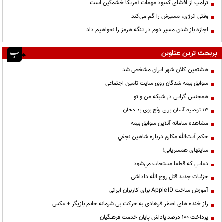
ترامپ از افشای کمبود مهمات آمریکا خشمگین است
وقتی انرژی، مسیرش را گم می‌کند
اجازه باز شدن مسیر دوم در تنگه هرمز را نخواهیم داد
پربحث ترین عناوین
هشتمین کلان شهر ایران مشخص شد
سوابق بیمه شدگان روی سایت تامین اجتماعی
همجنس گرایی در شبکه من و تو
13 توصیه آسان برای رفع بوی بد دهان
مشاهده سامانه آنلاين سوابق بیمه
حكم آيت‌الله مكارم درباره شاهين نجفي
سایتهای همسریابی!
دعايي كه قطعا مستجاب مي‌شود
جزئیات جدید قتل روح الله داداشی
آموزش ساخت Apple ID برای کاربران ایرانی
راز خنده های اصغر فرهادی به حرکت بی شرمانه خانم بازیگر + عکس
پرداخت ۱۰۰ درصد پاداش پایان خدمت فرهنگیان