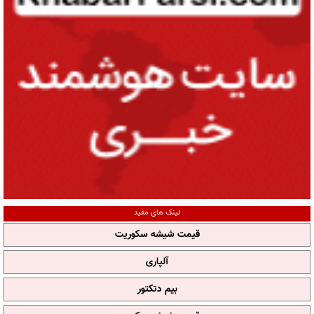
لینک های مفید
قیمت شیشه سکوریت
آلپاری
بیم دتکتور