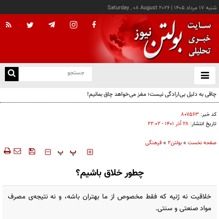
شنبه ۱۷ مرداد ۱۴۰۵
|
Saturday , 08 August 2026
از
و
ته
چاقی به دلیل بی‌ارادگی نیست؛ مغز می‌خواهد چاق بمانیم!
ن
نو
کد خبر:
۸۰۷۵۶۳
تاریخ انتشار:
۲۸ آذر ۱۴۰۱ - ۲۲:۰۲
صفحه نخست
»
بولتن2
»
فرهنگی
‍‍‍ پ
پ
چطور خلاق باشیم؟
خلاقیت نه ژنیه که فقط مخصوص از ما بهتران باشه، و نه نتیجه‌ی مصرف
مواد صنعتی و سنتی.