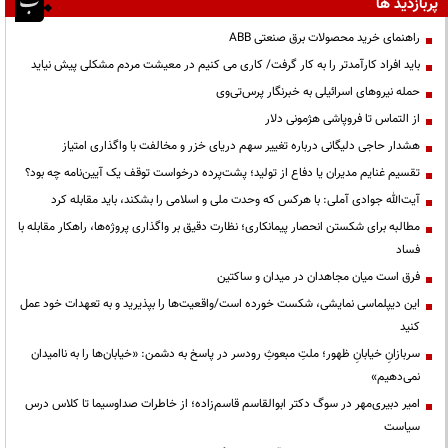
پربازدید ها
راهنمای خرید محصولات برق صنعتی ABB
باید افراد کارآمدتر را به کار گرفت/ کاری می کنیم در معیشت مردم مشکلی پیش نیاید
حمله نیروهای اسرائیلی به خبرنگار پرس‌تی‌وی
از التماس تا فروپاشی هژمونی دلار
هشدار حاجی دلیگانی درباره تغییر سهم دریای خزر و مخالفت با واگذاری امتیاز
تقسیم غنایم مدیران یا دفاع از تولید؛ پشت‌پرده درخواست توقف یک آیین‌نامه چه بود؟
آیت‌الله جوادی آملی: با هرکس که وحدت ملی و اسلامی را بشکند، باید مقابله کرد
مطالبه برای شکستن انحصار پیمانکاری؛ نظارت دقیق بر واگذاری پروژه‌ها، راهکار مقابله با
فساد
فرق است میان مجاهدان در میدان و ساکتین
این دیپلماسی نمایشی، شکست خورده است/واقعیت‌ها را بپذیرید و به تعهدات خود عمل
کنید
سربازانِ خیابانِ ظهور؛ ملتِ مبعوثِ رودسر در پاسخ به دشمن: «خیابان‌ها را به ناامیدان
نمی‌دهیم»
امیر دبیری‌مهر در سوگ دکتر ابوالقاسم قاسم‌زاده؛ از خاطرات صداوسیما تا کلاس درس
سیاست