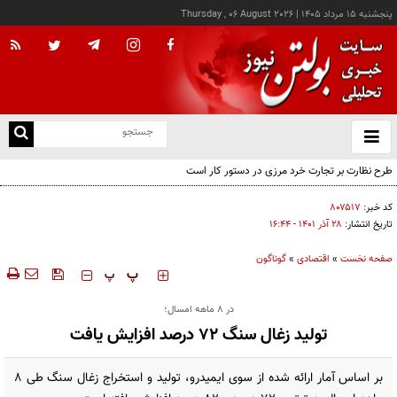
پنجشنبه ۱۵ مرداد ۱۴۰۵
|
Thursday , 06 August 2026
از
و
ته
طرح نظارت بر تجارت خرد مرزی در دستور کار است
ن
نو
کد خبر:
۸۰۷۵۱۷
تاریخ انتشار:
۲۸ آذر ۱۴۰۱ - ۱۶:۴۴
صفحه نخست
»
اقتصادی
»
گوناگون
‍‍‍ پ
پ
در ۸ ماهه امسال؛
تولید زغال سنگ ۷۲ درصد افزایش یافت
بر اساس آمار ارائه شده از سوی ایمیدرو، تولید و استخراج زغال سنگ طی ۸