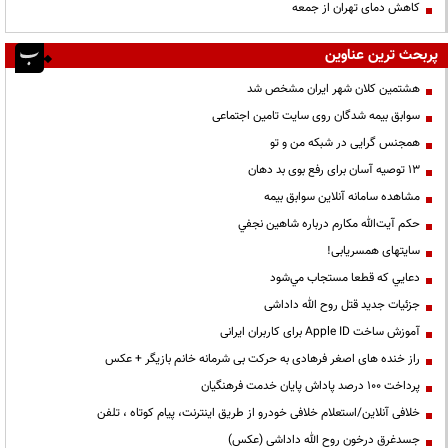
کاهش دمای تهران از جمعه
پربحث ترین عناوین
هشتمین کلان شهر ایران مشخص شد
سوابق بیمه شدگان روی سایت تامین اجتماعی
همجنس گرایی در شبکه من و تو
13 توصیه آسان برای رفع بوی بد دهان
مشاهده سامانه آنلاين سوابق بیمه
حكم آيت‌الله مكارم درباره شاهين نجفي
سایتهای همسریابی!
دعايي كه قطعا مستجاب مي‌شود
جزئیات جدید قتل روح الله داداشی
آموزش ساخت Apple ID برای کاربران ایرانی
راز خنده های اصغر فرهادی به حرکت بی شرمانه خانم بازیگر + عکس
پرداخت ۱۰۰ درصد پاداش پایان خدمت فرهنگیان
خلافی آنلاین/استعلام خلافی خودرو از طریق اینترنت، پیام کوتاه ، تلفن
جسدغرق درخون روح الله داداشی (عکس)