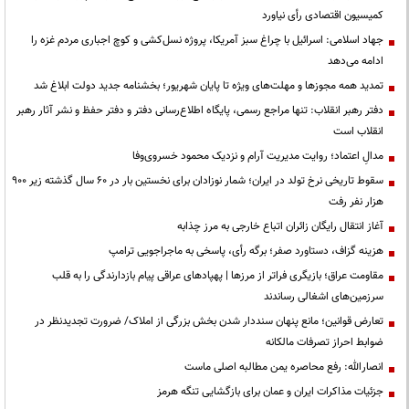
کمیسیون اقتصادی رأی نیاورد
جهاد اسلامی: اسرائیل با چراغ سبز آمریکا، پروژه نسل‌کشی و کوچ اجباری مردم غزه را
ادامه می‌دهد
تمدید همه مجوزها و مهلت‌های ویژه تا پایان شهریور؛ بخشنامه جدید دولت ابلاغ شد
دفتر رهبر انقلاب: تنها مراجع رسمی، پایگاه اطلاع‌رسانی دفتر و دفتر حفظ و نشر آثار رهبر
انقلاب است
مدالِ اعتماد؛ روایت مدیریت آرام و نزدیک محمود خسروی‌وفا
سقوط تاریخی نرخ تولد در ایران؛ شمار نوزادان برای نخستین بار در ۶۰ سال گذشته زیر ۹۰۰
هزار نفر رفت
آغاز انتقال رایگان زائران اتباع خارجی به مرز چذابه
هزینه گزاف، دستاورد صفر؛ برگه رأی، پاسخی به ماجراجویی ترامپ
مقاومت عراق؛ بازیگری فراتر از مرزها | پهپادهای عراقی پیام بازدارندگی را به قلب
سرزمین‌های اشغالی رساندند
تعارض قوانین؛ مانع پنهان سنددار شدن بخش بزرگی از املاک/ ضرورت تجدیدنظر در
ضوابط احراز تصرفات مالکانه
انصارالله: رفع محاصره یمن مطالبه اصلی ماست
جزئیات مذاکرات ایران و عمان برای بازگشایی تنگه هرمز