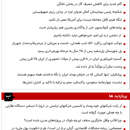
گام جدید برای کاهش مصرف گاز در بخش خانگی
شکنجه رئیس بیمارستان کمال عدوان غزه در زندان رژیم صهیونیستی
تنگه هرمز قابل معامله نیست برای آمریکا معبر باز نکنید
پیامدهای کنوانسیون خزر از واگذاری بحرین هم زیان‌بارتر است
از دشمن ذره ای امید خیرخواهی نباید داشته باشیم
موکب شهدای رزکان؛ ۱۵۲ شب همدلی، خدمت و میزبانی از مردم ولایت‌مدار شهریار
پل شهرستان پل‌سفید پس از ۲۵ سال به مرحله بهره‌برداری رسید
گستره امپراتوری ایران در ۵ قرن پیش از میلاد؛ تصویری از ایران ۲۵ قرن پیش
وحدت مکرّراً و مؤکّداً تذکر داده شد
پزشکیان: تنها کسانی که در خیابان بودند ایران را نگه نداشتند همه سهیم هستند
نشست چهارجانبه سعودی، پاکستان، مصر و ترکیه با تاکید بر کنترل تنش‌ها
پربازدید ها
از رانت‌ شرکتهای خودروساز و تاسیس شرکتهای تراستی در اروپا تا تسخیر دستگاه نظارتی
با چه هدفی صورت گرفته است
چرا قالب وافل جایگزین سقف تیرچه بلوک در پروژه‌های مدرن شده است؟
صمصامی: ریشه مشکلات اقتصادی، گرانی نرخ ارز است/ طرح «تقویت پول ملی» در