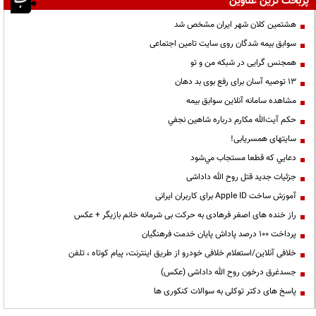
پربحث ترین عناوین
هشتمین کلان شهر ایران مشخص شد
سوابق بیمه شدگان روی سایت تامین اجتماعی
همجنس گرایی در شبکه من و تو
13 توصیه آسان برای رفع بوی بد دهان
مشاهده سامانه آنلاين سوابق بیمه
حكم آيت‌الله مكارم درباره شاهين نجفي
سایتهای همسریابی!
دعايي كه قطعا مستجاب مي‌شود
جزئیات جدید قتل روح الله داداشی
آموزش ساخت Apple ID برای کاربران ایرانی
راز خنده های اصغر فرهادی به حرکت بی شرمانه خانم بازیگر + عکس
پرداخت ۱۰۰ درصد پاداش پایان خدمت فرهنگیان
خلافی آنلاین/استعلام خلافی خودرو از طریق اینترنت، پیام کوتاه ، تلفن
جسدغرق درخون روح الله داداشی (عکس)
پاسخ های دکتر توکلی به سوالات کنکوری ها