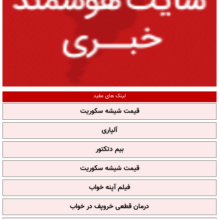
لینک های مفید
قیمت شیشه سکوریت
آلپاری
بیم دتکتور
قیمت شیشه سکوریت
فیلم آپنه خواب
درمان قطعی خروپف در خواب