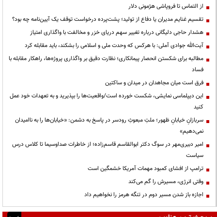
از التماس تا فروپاشی هژمونی دلار
تقسیم غنایم مدیران یا دفاع از تولید؛ پشت‌پرده درخواست توقف یک آیین‌نامه چه بود؟
هشدار حاجی دلیگانی درباره تغییر سهم دریای خزر و مخالفت با واگذاری امتیاز
آیت‌الله جوادی آملی: با هرکس که وحدت ملی و اسلامی را بشکند، باید مقابله کرد
مطالبه برای شکستن انحصار پیمانکاری؛ نظارت دقیق بر واگذاری پروژه‌ها، راهکار مقابله با
فساد
فرق است میان مجاهدان در میدان و ساکتین
این دیپلماسی نمایشی، شکست خورده است/واقعیت‌ها را بپذیرید و به تعهدات خود عمل
کنید
سربازانِ خیابانِ ظهور؛ ملتِ مبعوثِ رودسر در پاسخ به دشمن: «خیابان‌ها را به ناامیدان
نمی‌دهیم»
امیر دبیری‌مهر در سوگ دکتر ابوالقاسم قاسم‌زاده؛ از خاطرات صداوسیما تا کلاس درس
سیاست
ترامپ از افشای کمبود مهمات آمریکا خشمگین است
وقتی انرژی، مسیرش را گم می‌کند
اجازه باز شدن مسیر دوم در تنگه هرمز را نخواهیم داد