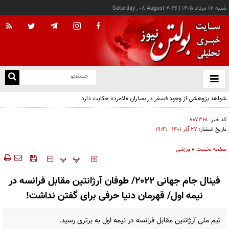
شنبه ۱۷ مرداد ۱۴۰۵
|
Saturday , 08 August 2026
از
و
ته
ن
نو
کد خبر:
۸۰۷۳۶۸
تاریخ انتشار:
۲۷ آذر ۱۴۰۱ - ۱۹:۴۱
صفحه نخست
»
ورزشی
‍‍‍ پ
پ
فینال جام جهانی 2022/ طوفان آرژانتین مقابل فرانسه در
نیمه اول/ قهرمان دنیا حرفی برای گفتن نداشت!
تیم ملی آرژانتین مقابل فرانسه در نیمه اول به برتری رسید.