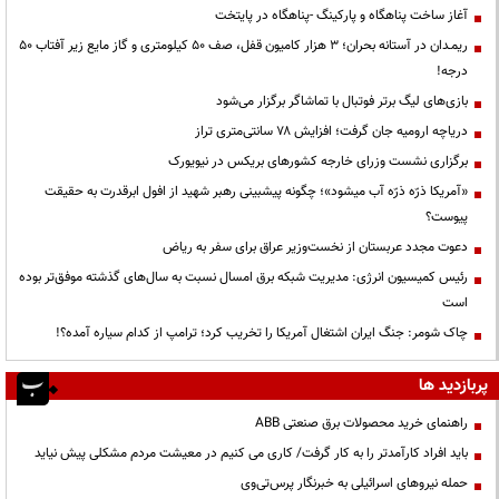
آغاز ساخت پناهگاه و پارکینگ -پناهگاه در پایتخت
ریمـدان در آستانه بحران؛ ۳ هزار کامیون قفل، صف ۵۰ کیلومتری و گاز مایع زیر آفتاب ۵۰
درجه!
بازی‌های لیگ برتر فوتبال با تماشاگر برگزار می‌شود
دریاچه ارومیه جان گرفت؛ افزایش ۷۸ سانتی‌متری تراز
برگزاری نشست وزرای خارجه کشورهای بریکس در نیویورک
«آمریکا ذرّه ذرّه آب میشود»؛ چگونه پیشبینی رهبر شهید از افول ابرقدرت به حقیقت
پیوست؟
دعوت مجدد عربستان از نخست‌وزیر عراق برای سفر به ریاض
رئیس کمیسیون انرژی: مدیریت شبکه برق امسال نسبت به سال‌های گذشته موفق‌تر بوده
است
چاک شومر: جنگ ایران اشتغال آمریکا را تخریب کرد؛ ترامپ از کدام سیاره آمده؟!
پربازدید ها
راهنمای خرید محصولات برق صنعتی ABB
باید افراد کارآمدتر را به کار گرفت/ کاری می کنیم در معیشت مردم مشکلی پیش نیاید
حمله نیروهای اسرائیلی به خبرنگار پرس‌تی‌وی