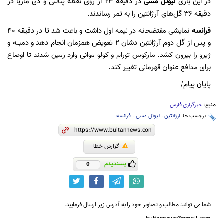
در این بازی
لیونل مسی
در دقیقه 23 از روی نقطه پنالتی و دی ماریا در
دقیقه 36 گل‌های آرژانتین را به ثمر رساندند.
فرانسه
نمایشی مفتضحانه در نیمه اول داشت و باعث شد تا در دقیقه 40
و پس از گل دوم آرژانتین دشان 2 تعویض همزمان انجام دهد و دمبله و
ژیرو را بیرون کشد. مارکوس تورام و کولو موانی وارد زمین شدند تا اوضاع
برای مدافع عنوان قهرمانی تغییر کند.
پایان پیام/
منبع:
خبرگزاری فارس
برچسب ها:
آرژانتین
،
لیونل مسی
،
فرانسه
گزارش خطا
پسندیدم
0
شما می توانید مطالب و تصاویر خود را به آدرس زیر ارسال فرمایید.