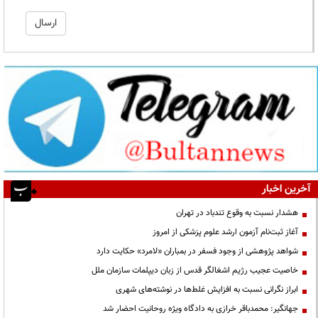
آخرین اخبار
هشدار نسبت به وقوع تندباد در تهران
آغاز ثبت‌نام آزمون ارشد علوم پزشکی از امروز
شواهد پژوهشی از وجود فسفر در بمباران «لامرد» حکایت دارد
خاصیت عجیب رژیم اشغالگر قدس از زبان دیپلمات سازمان ملل
ابراز نگرانی نسبت به افزایش غلط‌ها در نوشته‌های شهری
جهانگیر: محمدباقر خرازی به دادگاه ویژه روحانیت احضار شد