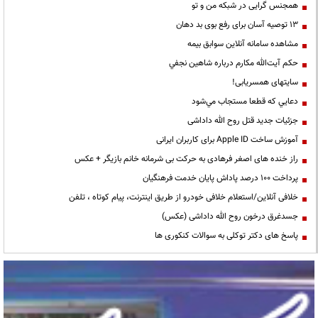
همجنس گرایی در شبکه من و تو
13 توصیه آسان برای رفع بوی بد دهان
مشاهده سامانه آنلاين سوابق بیمه
حكم آيت‌الله مكارم درباره شاهين نجفي
سایتهای همسریابی!
دعايي كه قطعا مستجاب مي‌شود
جزئیات جدید قتل روح الله داداشی
آموزش ساخت Apple ID برای کاربران ایرانی
راز خنده های اصغر فرهادی به حرکت بی شرمانه خانم بازیگر + عکس
پرداخت ۱۰۰ درصد پاداش پایان خدمت فرهنگیان
خلافی آنلاین/استعلام خلافی خودرو از طریق اینترنت، پیام کوتاه ، تلفن
جسدغرق درخون روح الله داداشی (عکس)
پاسخ های دکتر توکلی به سوالات کنکوری ها