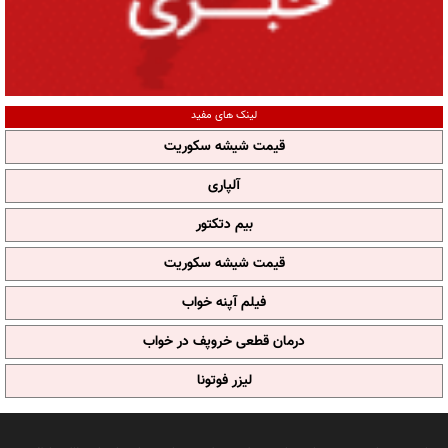
لینک های مفید
قیمت شیشه سکوریت
آلپاری
بیم دتکتور
قیمت شیشه سکوریت
فیلم آپنه خواب
درمان قطعی خروپف در خواب
لیزر فوتونا