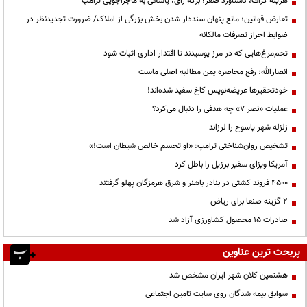
هزینه گزاف، دستاورد صفر؛ برگه رأی، پاسخی به ماجراجویی ترامپ
تعارض قوانین؛ مانع پنهان سنددار شدن بخش بزرگی از املاک/ ضرورت تجدیدنظر در
ضوابط احراز تصرفات مالکانه
تخم‌مرغ‌هایی که در مرز پوسیدند تا اقتدار اداری اثبات شود
انصارالله: رفع محاصره یمن مطالبه اصلی ماست
خودتحقیرها عریضه‌نویس کاخ سفید شده‌اند!
عملیات «نصر ۷» چه هدفی را دنبال می‌کرد؟
زلزله شهر یاسوج را لرزاند
تشخیص روان‌شناختی ترامپ: «او تجسم خالص شیطان است!»
آمریکا ویزای سفیر برزیل را باطل کرد
۴۵۰۰ فروند کشتی در بنادر باهنر و شرق هرمزگان پهلو گرفتند
۲ گزینه صنعا برای ریاض
صادرات ۱۵ محصول کشاورزی آزاد شد
پربحث ترین عناوین
هشتمین کلان شهر ایران مشخص شد
سوابق بیمه شدگان روی سایت تامین اجتماعی