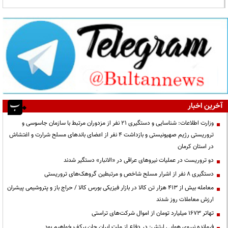
آخرین اخبار
وزارت اطلاعات: شناسایی و دستگیری ۲۱ نفر از مزدوران مرتبط با سازمان جاسوسی و
تروریستی رژیم صهیونیستی و بازداشت ۴ نفر از اعضای باندهای مسلح شرارت و اغتشاش
در استان کرمان
دو تروریست در عملیات نیروهای عراقی در «الانبار» دستگیر شدند
دستگیری ۸ نفر از اشرار مسلح شاخص و مرتبطین گروهک‌های تروریستی
معامله بیش از ۴۱۳ هزار تن کالا در بازار فیزیکی بورس کالا / حراج باز و پتروشیمی پیشران
ارزش معاملات روز شدند
تهاتر ۱۶۷۳ میلیارد تومان از اموال شرکت‌های تراستی
فرمانده نیروی هوایی ارتش: در دفاع از ملت ایران جان برکف خواهیم بود