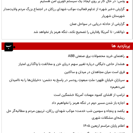
ونس: در حال کار بر روی ایجاد یک سیستم ناوبری امن هستیم
گزارش «خبر شهر» از تداوم فعالیت موکب شهدای رزکان در اجتماع بزرگ مردم ولایت‌مدار
شهرستان شهریار
گزارشی از حادثه دریایی در سواحل عمان
ذوالقدر: تا آمریکا رفتارش را تصحیح نکند، تنگه هرمز باز نخواهد شد
پربازدید ها
راهنمای خرید محصولات برق صنعتی ABB
هشدار حاجی دلیگانی درباره تغییر سهم دریای خزر و مخالفت با واگذاری امتیاز
فرق است میان مجاهدان در میدان و ساکتین
سربازانِ خیابانِ ظهور؛ ملتِ مبعوثِ رودسر در پاسخ به دشمن: «خیابان‌ها را به ناامیدان
نمی‌دهیم»
ترامپ از افشای کمبود مهمات آمریکا خشمگین است
اجازه باز شدن مسیر دوم در تنگه هرمز را نخواهیم داد
یکصد و پنجاه و سومین شب خدمت؛ موکب شهدای رزکان، تریبون مردم و مطالبه‌گر حل
ریشه‌ای مشکلات شهری
اعلام پایان مراسم اربعین ۱۴۰۵