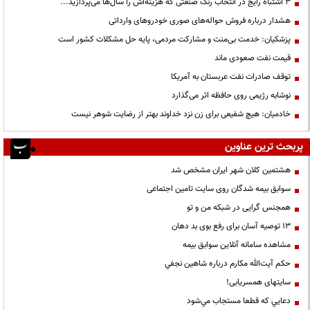
3 اشتباه رایج در انتخاب رنگ صنعتی که هزینه‌اش را سال‌ها می‌پردازید...
هشدار درباره فروش حواله‌های صوری خودروهای وارداتی
پزشکیان: خدمت بی‌منت و مشارکت مردمی، پایه حل مشکلات کشور است
قیمت نفت صعودی ماند
توقف صادرات نفت عربستان به آمریکا
نوشابه رژیمی روی حافظه اثر می‌گذارد
خادمیان: هیچ شفیعی برای زن نزد خداوند بهتر از رضایت شوهر نیست
پربحث ترین عناوین
هشتمین کلان شهر ایران مشخص شد
سوابق بیمه شدگان روی سایت تامین اجتماعی
همجنس گرایی در شبکه من و تو
13 توصیه آسان برای رفع بوی بد دهان
مشاهده سامانه آنلاين سوابق بیمه
حكم آيت‌الله مكارم درباره شاهين نجفي
سایتهای همسریابی!
دعايي كه قطعا مستجاب مي‌شود