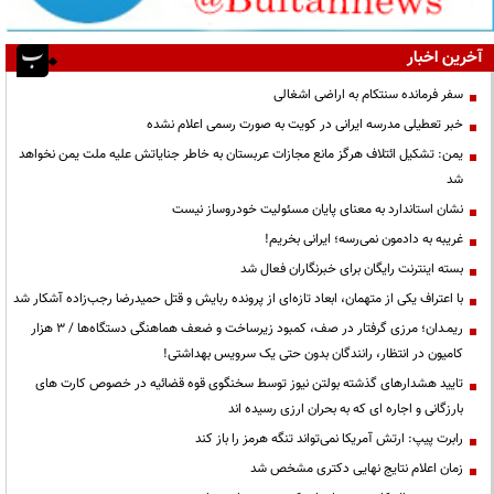
آخرین اخبار
سفر فرمانده سنتکام به اراضی اشغالی
خبر تعطیلی مدرسه ایرانی در کویت به صورت رسمی اعلام نشده
یمن: تشکیل ائتلاف هرگز مانع مجازات عربستان به خاطر جنایاتش علیه ملت یمن نخواهد
شد
نشان استاندارد به معنای پایان مسئولیت خودروساز نیست
غریبه به دادمون نمی‌رسه؛ ایرانی بخریم!
بسته اینترنت رایگان برای خبرنگاران فعال شد
با اعتراف یکی از متهمان، ابعاد تازه‌ای از پرونده ربایش و قتل حمیدرضا رجب‌زاده آشکار شد
ریمـدان؛ مرزی گرفتار در صف، کمبود زیرساخت و ضعف هماهنگی دستگاه‌ها / ۳ هزار
کامیون در انتظار، رانندگان بدون حتی یک سرویس بهداشتی!
تایید هشدارهای گذشته بولتن نیوز توسط سخنگوی قوه قضائیه در خصوص کارت های
بارزگانی و اجاره ای که به بحران ارزی رسیده اند
رابرت پیپ: ارتش آمریکا نمی‌تواند تنگه هرمز را باز کند
زمان اعلام نتایج نهایی دکتری مشخص شد