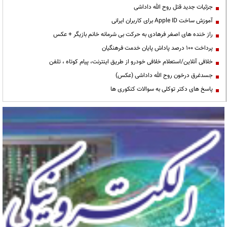
جزئیات جدید قتل روح الله داداشی
آموزش ساخت Apple ID برای کاربران ایرانی
راز خنده های اصغر فرهادی به حرکت بی شرمانه خانم بازیگر + عکس
پرداخت ۱۰۰ درصد پاداش پایان خدمت فرهنگیان
خلافی آنلاین/استعلام خلافی خودرو از طریق اینترنت، پیام کوتاه ، تلفن
جسدغرق درخون روح الله داداشی (عکس)
پاسخ های دکتر توکلی به سوالات کنکوری ها