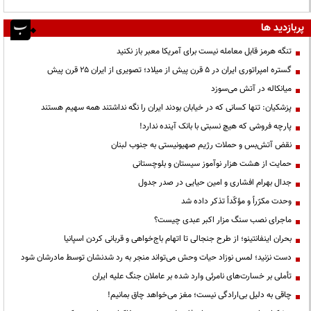
پربازدید ها
تنگه هرمز قابل معامله نیست برای آمریکا معبر باز نکنید
گستره امپراتوری ایران در ۵ قرن پیش از میلاد؛ تصویری از ایران ۲۵ قرن پیش
میانکاله در آتش می‌سوزد
پزشکیان: تنها کسانی که در خیابان بودند ایران را نگه نداشتند همه سهیم هستند
پارچه فروشی که هیچ نسبتی با بانک آینده ندارد!
نقض آتش‌بس و حملات رژیم صهیونیستی به جنوب لبنان
حمایت از هشت هزار نوآموز سیستان و بلوچستانی
جدال بهرام افشاری و امین حیایی در صدر جدول
وحدت مکرّراً و مؤکّداً تذکر داده شد
ماجرای نصب سنگ مزار اکبر عبدی چیست؟
بحران اینفانتینو؛ از طرح جنجالی تا اتهام باج‌خواهی و قربانی کردن اسپانیا
دست نزنید؛ لمس نوزاد حیات وحش می‌تواند منجر به رد شدنشان توسط مادرشان شود
تأملی بر خسارت‌های نامرئی وارد شده بر عاملان جنگ علیه ایران
چاقی به دلیل بی‌ارادگی نیست؛ مغز می‌خواهد چاق بمانیم!