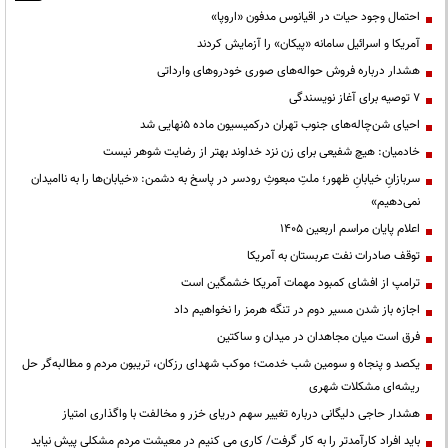
احتمال وجود حیات در اقیانوس مدفون «اروپا»
آمریکا و اسرائیل سامانه «پیکان» را آزمایش کردند
هشدار درباره فروش حواله‌های صوری خودروهای وارداتی
۷ توصیه برای آغاز نویسندگی
احیای شن‌چاله‌های جنوب تهران درکمیسیون ماده ۵نهایی شد
خادمیان: هیچ شفیعی برای زن نزد خداوند بهتر از رضایت شوهر نیست
سربازانِ خیابانِ ظهور؛ ملتِ مبعوثِ رودسر در پاسخ به دشمن: «خیابان‌ها را به ناامیدان
نمی‌دهیم»
اعلام پایان مراسم اربعین ۱۴۰۵
توقف صادرات نفت عربستان به آمریکا
ترامپ از افشای کمبود مهمات آمریکا خشمگین است
اجازه باز شدن مسیر دوم در تنگه هرمز را نخواهیم داد
فرق است میان مجاهدان در میدان و ساکتین
یکصد و پنجاه و سومین شب خدمت؛ موکب شهدای رزکان، تریبون مردم و مطالبه‌گر حل
ریشه‌ای مشکلات شهری
هشدار حاجی دلیگانی درباره تغییر سهم دریای خزر و مخالفت با واگذاری امتیاز
باید افراد کارآمدتر را به کار گرفت/ کاری می کنیم در معیشت مردم مشکلی پیش نیاید