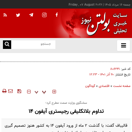
جمعه ۱۶ مرداد ۱۴۰۵
|
Friday , 07 August 2026
از
و
ته
کالابرگ این خانوارها امروز شارژ شد
ن
نو
کد خبر:
۸۰۶۲۴۱
تاریخ انتشار:
۲۰ آذر ۱۴۰۱ - ۱۲:۲۳
صفحه نخست
»
اقتصادی
»
گوناگون
‍‍‍ پ
پ
سخنگوی وزارت صمت مطرح کرد؛
تداوم بلاتکلیفی رجیستری آیفون ۱۴
قالیباف گفت: با گذشت ۲ ماه از ورود آیفون ۱۴ به کشور هنوز تصمیم گیری