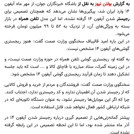
به گزارش
بولتن نیوز
به نقل از
باشگاه خبرنگاران جوان، از مهر ماه آیفون
۱۴ وارد ایران شد، پیگیری‌ها نشان می‌دهد که همچنان تصمیمی برای
رجیستر
شدن آیفون ۱۴ گرفته نشده، اما این مدل
تلفن همراه
در بازار
بسته به ویژگی‌های آن، از نزدیک به ۵۲ تا ۹۹ میلیون تومان فرخته
می‌شود.
در این باره امید قالیباف سخنگوی وزارت صمت گفت: هنوز ریجستری
گوشی‌های آیفون ۱۴ مشخص نیست.
به گفته او، ریجستری گوشی تلفن همراه در حوزه وزارت صمت نیست، و
در این زمینه گمرک، ستاد مبارزه با قاچاق کالا و ... است که باید جلسه
تشکیل دهند تا زمان فرآیند ریجستری گوشی آیفون ۱۴ مشخص شود.
سخنگوی وزارت صمت گفت: فروشندگان و مردم از خرید و فروش کالایی
که از رجیستر شدن آن اطمینان ندارند و کد رجیستری ندارد، اجتناب کنند.
چرا که اگر این موبایل‌ها رجیستر نشود، به عنوان دستگاه ثانویه‌ای که در
شبکه ارتباطی کشور فعال نخواهد شد، قابل استفاده است.
پیشتر گمانه‌زنی‌هایی از تصمیم گیری درباره رجیستر شدن آیفون ۱۴ در
آذر ماه منتشر شده بود، اما تا این لحظه تصمیمی در این رابطه گرفته
نشده است.