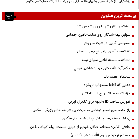
پزشکیان: از هر تصمیم رهبران فلسطینی در روند مذاکرات حمایت می‌کنیم
پربحث ترین عناوین
هشتمین کلان شهر ایران مشخص شد
سوابق بیمه شدگان روی سایت تامین اجتماعی
همجنس گرایی در شبکه من و تو
13 توصیه آسان برای رفع بوی بد دهان
مشاهده سامانه آنلاين سوابق بیمه
حكم آيت‌الله مكارم درباره شاهين نجفي
سایتهای همسریابی!
دعايي كه قطعا مستجاب مي‌شود
جزئیات جدید قتل روح الله داداشی
آموزش ساخت Apple ID برای کاربران ایرانی
راز خنده های اصغر فرهادی به حرکت بی شرمانه خانم بازیگر + عکس
پرداخت ۱۰۰ درصد پاداش پایان خدمت فرهنگیان
خلافی آنلاین/استعلام خلافی خودرو از طریق اینترنت، پیام کوتاه ، تلفن
جسدغرق درخون روح الله داداشی (عکس)