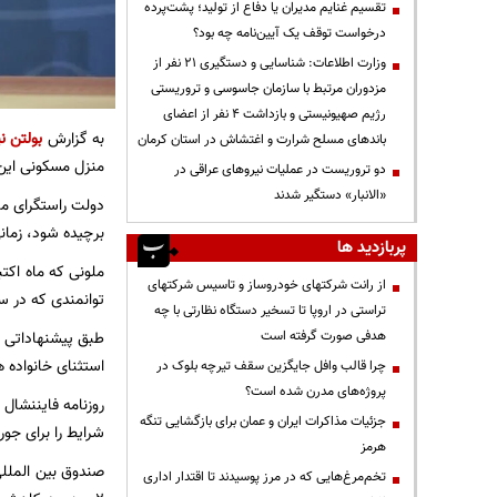
تقسیم غنایم مدیران یا دفاع از تولید؛ پشت‌پرده
درخواست توقف یک آیین‌نامه چه بود؟
وزارت اطلاعات: شناسایی و دستگیری ۲۱ نفر از
مزدوران مرتبط با سازمان جاسوسی و تروریستی
رژیم صهیونیستی و بازداشت ۴ نفر از اعضای
به گزارش
بولتن نی
باندهای مسلح شرارت و اغتشاش در استان کرمان
منزل مسکونی این 
دو تروریست در عملیات نیروهای عراقی در
«الانبار» دستگیر شدند
برچیده شود، زما
پربازدید ها
از رانت‌ شرکتهای خودروساز و تاسیس شرکتهای
توانمندی که در سن
تراستی در اروپا تا تسخیر دستگاه نظارتی با چه
هدفی صورت گرفته است
استثنای خانواده های دارای فرزند، افراد ۰
چرا قالب وافل جایگزین سقف تیرچه بلوک در
پروژه‌های مدرن شده است؟
روزنامه فایننشال 
جزئیات مذاکرات ایران و عمان برای بازگشایی تنگه
شرایط را برای جور
هرمز
صندوق بین المللی
تخم‌مرغ‌هایی که در مرز پوسیدند تا اقتدار اداری