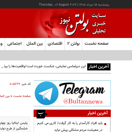
پنجشنبه ۱۵ مرداد ۱۴۰۵
|
Thursday , 06 August 2026
صفحه نخست
بولتن ۲
اقتصادی
بین الملل
اجتماعی
ور
آخرین اخبار
این دیپلماسی نمایشی، شکست خورده است/واقعیت‌ها را بپذیرید
کد خبر:
۸۰۵۷۲۶
صفحه نخست
»
بین المل
آخرین اخبار
باید افراد کارآمدتر را به کار گرفت/ کاری می کنیم
خشمگین از طرح دولت برا
در معیشت مردم مشکلی پیش نیاید