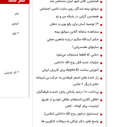
نظر شما
هشتمین کلان شهر ایران مشخص شد
سوابق بیمه شدگان روی سایت تامین اجتماعی
نام
همجنس گرایی در شبکه من و تو
ایمیل
13 توصیه آسان برای رفع بوی بد دهان
مشاهده سامانه آنلاين سوابق بیمه
* نظر
حكم آيت‌الله مكارم درباره شاهين نجفي
سایتهای همسریابی!
دعايي كه قطعا مستجاب مي‌شود
جزئیات جدید قتل روح الله داداشی
آموزش ساخت Apple ID برای کاربران ایرانی
* کد امنیتی
راز خنده های اصغر فرهادی به حرکت بی شرمانه
خانم بازیگر + عکس
پرداخت ۱۰۰ درصد پاداش پایان خدمت فرهنگیان
خلافی آنلاین/استعلام خلافی خودرو از طریق
اینترنت، پیام کوتاه ، تلفن
جسدغرق درخون روح الله داداشی (عکس)
پاسخ های دکتر توکلی به سوالات کنکوری ها