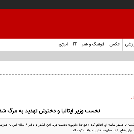
زشی
عکس
فرهنگ و هنر
IT
انرژی
 و به تعهدات خود عمل کنید
ل
نخست وزیر ایتالیا و دخترش تهدید به مرگ شد
پلیس ایتالیا روز چهارشنبه با صدور بیانیه ای 
ی قطع یارانه مبارزه با فقر را دریافت کرده اند.