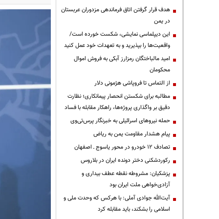
هدف قرار گرفتن اتاق‌ فرماندهی مزدوران عربستان
در یمن
این دیپلماسی نمایشی، شکست خورده است/
واقعیت‌ها را بپذیرید و به تعهدات خود عمل کنید
امید مالباختگان رمزارز آبکی به فروش اموال
محکومان
از التماس تا فروپاشی هژمونی دلار
مطالبه برای شکستن انحصار پیمانکاری؛ نظارت
دقیق بر واگذاری پروژه‌ها، راهکار مقابله با فساد
حمله نیروهای اسرائیلی به خبرنگار پرس‌تی‌وی
پیام هشدار مقاومت یمن به ریاض
تصادف ۱۲ خودرو در محور یاسوج ـ اصفهان
رکوردشکنی دختر دونده ایران در بلاروس
پزشکیان: مشروطه نقطه عطف بیداری و
آزادی‌خواهی ملت ایران بود
آیت‌الله جوادی آملی: با هرکس که وحدت ملی و
اسلامی را بشکند، باید مقابله کرد