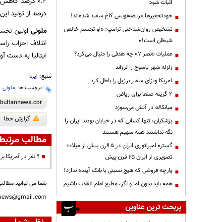
اثبات شود
درصد از تولید این
خودتحقیرها عریضه‌نویس کاخ سفید شده‌اند!
تشخیص روان‌شناختی ترامپ: «او تجسم خالص
ملونی
اولین نخست‌
شیطان است!»
ائتلاف احزاب راس
عملیات «نصر ۷» چه هدفی را دنبال می‌کرد؟
ایتالیا به دست آور
زلزله شهر یاسوج را لرزاند
منبع:
ایرنا
آمریکا ویزای سفیر برزیل را باطل کرد
برچسب ها:
ملونی
،
۲ گزینه صنعا برای ریاض
میانکاله در آتش می‌سوزد
گزارش خطا
پزشکیان: تنها کسانی که در خیابان بودند ایران را
نگه نداشتند همه سهیم هستند
مطالب مرتبط
گستره امپراتوری ایران در ۵ قرن پیش از میلاد؛
۹ نفر در آمریکا بر اثر طوفان برف کشته شدند
تصویری از ایران ۲۵ قرن پیش
پارچه فروشی که هیچ نسبتی با بانک آینده ندارد!
شما می توانید مطالب 
همه باید بدون اما و اگر، مطیع امام انقلاب باشیم
nnews@gmail.com
پربحث ترین عناوین