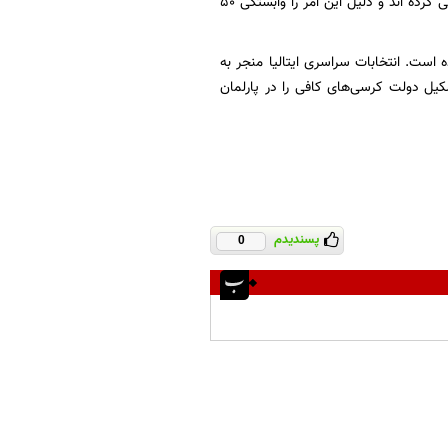
۰.۲ درصد کاهش می یابد. این در حالی است که برخی بانک‌ها رکورد بیشتری را برای ایتالیا پیش‌بینی کرده اند و دلیل این امر را وابستگی ۵۰
 است. انتخابات سراسری ایتالیا منجر به
شکیل دولت کرسی‌های کافی را در پارلمان
پسندیدم
0