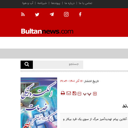
تماس با ما
|
درباره ما
|
پیوندها
|
خبرنامه
|
آب و هوا
تاریخ انتشار:
۱۶ آذر ۱۴۰۱ - ۱۹:۰۴
‍‍‍ پ
پ
ند
اعلام کرد «جورجیا ملونی» نخست وزیر این کشور و دختر ۶ ساله اش به صورت آنلاین پیام تهدیدآمیز مرگ از سوی یک فرد بیکار و