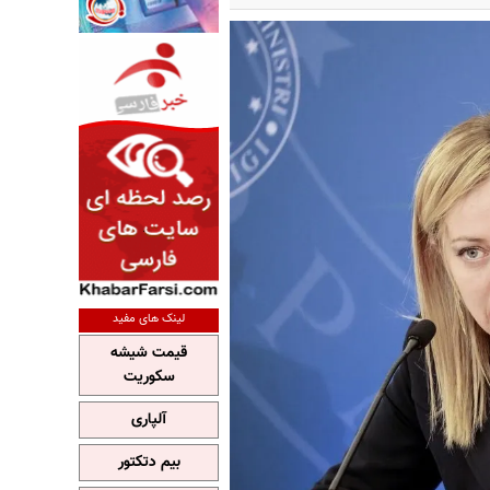
لینک های مفید
قیمت شیشه
سکوریت
آلپاری
بیم دتکتور