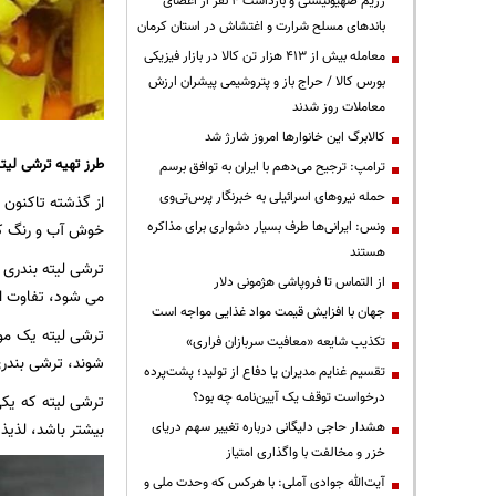
رژیم صهیونیستی و بازداشت ۴ نفر از اعضای
باندهای مسلح شرارت و اغتشاش در استان کرمان
معامله بیش از ۴۱۳ هزار تن کالا در بازار فیزیکی
بورس کالا / حراج باز و پتروشیمی پیشران ارزش
معاملات روز شدند
کالابرگ این خانوارها امروز شارژ شد
طرز تهیه ترشی لیت
ترامپ: ترجیح می‌دهم با ایران به توافق برسم
حمله نیروهای اسرائیلی به خبرنگار پرس‌تی‌وی
از گذشته تاکنون
ونس: ایرانی‌ها طرف بسیار دشواری برای مذاکره
خوش آب و رنگ کر
هستند
ترشی لیته بندری 
از التماس تا فروپاشی هژمونی دلار
می شود، تفاوت اصل
جهان با افزایش قیمت مواد غذایی مواجه است
ترشی لیته یک مور
تکذیب شایعه «معافیت سربازان فراری»
شوند، ترشی بندر
تقسیم غنایم مدیران یا دفاع از تولید؛ پشت‌پرده
درخواست توقف یک آیین‌نامه چه بود؟
ترشی لیته که یکی
هشدار حاجی دلیگانی درباره تغییر سهم دریای
بیشتر باشد، لذیذ
خزر و مخالفت با واگذاری امتیاز
آیت‌الله جوادی آملی: با هرکس که وحدت ملی و