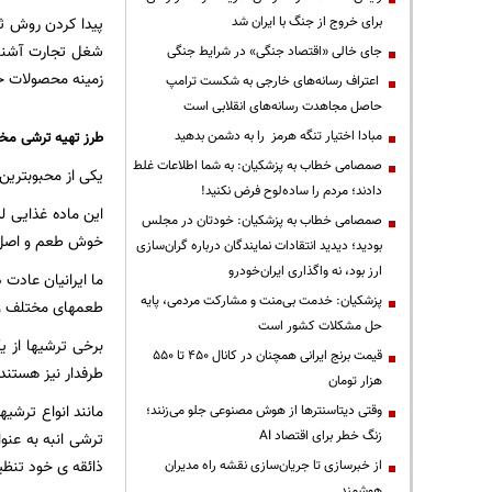
برای خروج از جنگ با ایران شد
پیدا کردن روش ثر
شغل تجارت آشنا
جای خالی «اقتصاد جنگی» در شرایط جنگی
زمینه محصولات خا
اعتراف رسانه‌های خارجی به شکست ترامپ
حاصل مجاهدت رسانه‌های انقلابی است
مبادا اختیار تنگه هرمز را به دشمن بدهید
طرز تهیه ترشی مخ
صمصامی خطاب به پزشکیان: به شما اطلاعات غلط
یکی از محبوبترین 
دادند؛ مردم را ساده‌لوح فرض نکنید!
این ماده غذایی ل
صمصامی خطاب به پزشکیان: خودتان در مجلس
خوش طعم و اصل ای
بودید؛ دیدید انتقادات نمایندگان درباره گران‌سازی
ارز بود، نه واگذاری ایران‌خودرو
ما ایرانیان عادت 
پزشکیان: خدمت بی‌منت و مشارکت مردمی، پایه
طعمهای مختلف و 
حل مشکلات کشور است
برخی ترشیها از 
قیمت‌ برنج ایرانی همچنان در کانال ۴۵۰ تا ۵۵۰
طرفدار نیز هستند 
هزار تومان
مانند انواع ترشیه
وقتی دیتاسنترها از هوش مصنوعی جلو می‌زنند؛
زنگ خطر برای اقتصاد AI
ترشی انبه به عن
ذائقه ی خود تنظی
از خبرسازی تا جریان‌سازی نقشه راه مدیران
هوشمند