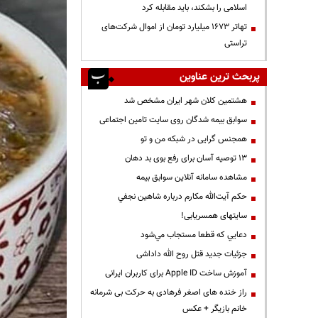
اسلامی را بشکند، باید مقابله کرد
تهاتر ۱۶۷۳ میلیارد تومان از اموال شرکت‌های
تراستی
پربحث ترین عناوین
هشتمین کلان شهر ایران مشخص شد
سوابق بیمه شدگان روی سایت تامین اجتماعی
همجنس گرایی در شبکه من و تو
13 توصیه آسان برای رفع بوی بد دهان
مشاهده سامانه آنلاين سوابق بیمه
حكم آيت‌الله مكارم درباره شاهين نجفي
سایتهای همسریابی!
دعايي كه قطعا مستجاب مي‌شود
جزئیات جدید قتل روح الله داداشی
آموزش ساخت Apple ID برای کاربران ایرانی
راز خنده های اصغر فرهادی به حرکت بی شرمانه
خانم بازیگر + عکس