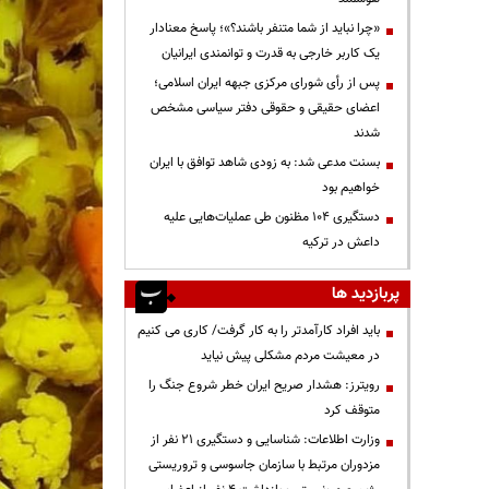
«چرا نباید از شما متنفر باشند؟»؛ پاسخ معنادار
یک کاربر خارجی به قدرت و توانمندی ایرانیان
پس از رأی شورای مرکزی جبهه ایران اسلامی؛
اعضای حقیقی و حقوقی دفتر سیاسی مشخص
شدند
بسنت مدعی شد: به زودی شاهد توافق با ایران
خواهیم بود
دستگیری ۱۰۴ مظنون طی عملیات‌هایی علیه
داعش در ترکیه
پربازدید ها
باید افراد کارآمدتر را به کار گرفت/ کاری می کنیم
در معیشت مردم مشکلی پیش نیاید
رویترز: هشدار صریح ایران خطر شروع جنگ را
متوقف کرد
وزارت اطلاعات: شناسایی و دستگیری ۲۱ نفر از
مزدوران مرتبط با سازمان جاسوسی و تروریستی