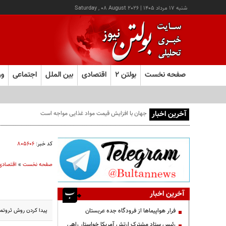
شنبه ۱۷ مرداد ۱۴۰۵
|
Saturday , 08 August 2026
صفحه نخست
بولتن ۲
اقتصادی
بین الملل
اجتماعی
ور
آخرین اخبار
کالابرگ این خانوارها امروز شارژ شد
کد خبر:
۸۰۵۶۰۶
صفحه نخست
»
اقتصادی
آخرین اخبار
پیدا کردن روش ثروتمن
فرار هواپیماها از فرودگاه جده عربستان
رئیس ستاد مشترک ارتش آمریکا خواستار راهی