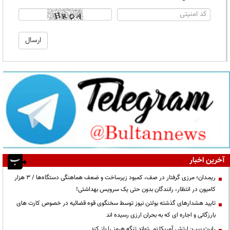
آخرین اخبار
ریمـدان؛ مرزی گرفتار در صف، کمبود زیرساخت و ضعف هماهنگی دستگاه‌ها / ۳ هزار
کامیون در انتظار، رانندگان بدون حتی یک سرویس بهداشتی!
تایید هشدارهای گذشته بولتن نیوز توسط سخنگوی قوه قضائیه در خصوص کارت های
بارزگانی و اجاره ای که به بحران ارزی رسیده اند
رابرت پیپ: ارتش آمریکا نمی‌تواند تنگه هرمز را باز کند