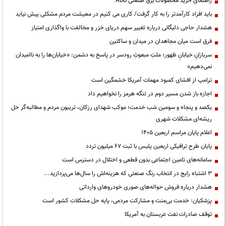
راهنمای خرید محصولات برق صنعتی ABB
باید افراد کارآمدتر را به کار گرفت/ کاری می کنیم در معیشت مردم مشکلی پیش نیاید
هشدار حاجی دلیگانی درباره تغییر سهم دریای خزر و مخالفت با واگذاری امتیاز
فرق است میان مجاهدان در میدان و ساکتین
سربازانِ خیابانِ ظهور؛ ملتِ مبعوثِ رودسر در پاسخ به دشمن: «خیابان‌ها را به ناامیدان
نمی‌دهیم»
ترامپ از افشای کمبود مهمات آمریکا خشمگین است
اجازه باز شدن مسیر دوم در تنگه هرمز را نخواهیم داد
یکصد و پنجاه و سومین شب خدمت؛ موکب شهدای رزکان، تریبون مردم و مطالبه‌گر حل
ریشه‌ای مشکلات شهری
اعلام پایان مراسم اربعین ۱۴۰۵
پایان طرح ترافیکی اربعین پلیس با ثبت ۶۷ میلیون تردد
سامانه‌های تامین اجتماعی بدون قطعی و اختلال در دسترس است
3 اشتباه رایج در انتخاب رنگ صنعتی که هزینه‌اش را سال‌ها می‌پردازید...
هشدار درباره فروش حواله‌های صوری خودروهای وارداتی
پزشکیان: خدمت بی‌منت و مشارکت مردمی، پایه حل مشکلات کشور است
توقف صادرات نفت عربستان به آمریکا