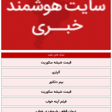
لینک های مفید
قیمت شیشه سکوریت
آلپاری
بیم دتکتور
قیمت شیشه سکوریت
فیلم آپنه خواب
درمان قطعی خروپف در خواب