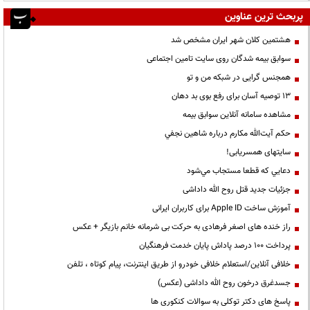
پربحث ترین عناوین
هشتمین کلان شهر ایران مشخص شد
سوابق بیمه شدگان روی سایت تامین اجتماعی
همجنس گرایی در شبکه من و تو
13 توصیه آسان برای رفع بوی بد دهان
مشاهده سامانه آنلاين سوابق بیمه
حكم آيت‌الله مكارم درباره شاهين نجفي
سایتهای همسریابی!
دعايي كه قطعا مستجاب مي‌شود
جزئیات جدید قتل روح الله داداشی
آموزش ساخت Apple ID برای کاربران ایرانی
راز خنده های اصغر فرهادی به حرکت بی شرمانه خانم بازیگر + عکس
پرداخت ۱۰۰ درصد پاداش پایان خدمت فرهنگیان
خلافی آنلاین/استعلام خلافی خودرو از طریق اینترنت، پیام کوتاه ، تلفن
جسدغرق درخون روح الله داداشی (عکس)
پاسخ های دکتر توکلی به سوالات کنکوری ها