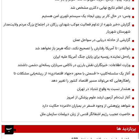
زمان اعلام نتایج نهایی دکتری مشخص شد
ونس: در حال کار بر روی ایجاد یک سیستم ناوبری امن هستیم
گزارش «خبر شهر» از تداوم فعالیت موکب شهدای رزکان در اجتماع بزرگ مردم ولایت‌مدار
شهرستان شهریار
گزارشی از حادثه دریایی در سواحل عمان
ذوالقدر: تا آمریکا رفتارش را تصحیح نکند، تنگه هرمز باز نخواهد شد
راه‌حل نماینده روسیه برای پایان جنگ آمریکا علیه ایران
وزارت اطلاعات: خبرنگاران نقش بارزی در ناکامی سربازان رسانه‌ای دشمن داشتند
آغاز یک سلسله‌کلیپ ۱۰ قسمتی با محور «جهاد اقتصادی»؛ از ریشه‌یابی مشکلات تا
راهکارهایی که می‌تواند مسیر اقتصاد کشور را تغییر دهد
هشدار نسبت به وقوع تندباد در تهران
آغاز ثبت‌نام آزمون ارشد علوم پزشکی از امروز
شواهد پژوهشی از وجود فسفر در بمباران «لامرد» حکایت دارد
خاصیت عجیب رژیم اشغالگر قدس از زبان دیپلمات سازمان ملل
پربازدید ها