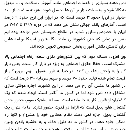
نمی دهند بسیاری از خدمات اجتماعی مانند آموزش، سلامت و ... تبدیل
به کالا شود و مناسبات بازار بر آن ها تحمیل شوند. هزینه سلامت از سبد
خانوار در اروپا حدود 3 درصد است که در ایران این نرخ حدود 9 درصد
است. آمارهای بانک جهانی نشان می دهد که در دوره 1997 تا 2017 در
ایران با خصوصی سازی شدید در مقطع دبیرستان دوم مواجه بوده ایم
یعنی در زمانی که حتی کشورهایی مانند انگلستان و آمریکا برنامه هایی
برای کاهش دانش آموزان بخش خصوصی تدوین کرده اند.
وی افزود: مساله دوم که بین کشورهای دارای سطح رفاه اجتماعی بالا
مشترک است، حفظ حقوق اجتماعی به ویژه در بازار کار است. یعنی بازار
کار را به راحتی رها نمی کنند. در دنیا به طور معمول سهم نیروی کار از
قیمت تمام شده تولید حدود 70 درصد و سهم سرمایه 30 درصد است که
در کشور ما عکس آن رخ می دهد. در این کشورها اجازه موقتی سازی
مشاغل داده نمی شود اما در کشور ما آنقدر استثنا ایجاد شده که یک
کاغذپاره از قانون کار به جا مانده است. مساله مشترک سوم، حضور جدی
گفتمان های بدیل است که الزاما در قدرت حضور ندارند اما به عنوان یک
گفتمان بدیل اجازه نمی دهند نظام معنایی خود را مشروع و تنها راه
ممکن جلوه دهد. در کشور ما به دلیل حذف و به حاشیه راندن چنین
جریان هایی این صداها از بین رفت و هرچیزی جز سیاست های جاری