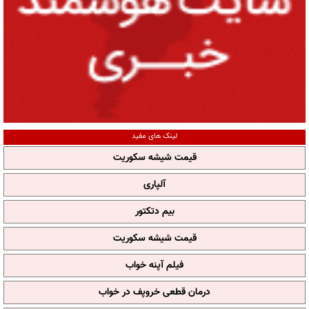
لینک های مفید
قیمت شیشه سکوریت
آلپاری
بیم دتکتور
قیمت شیشه سکوریت
فیلم آپنه خواب
درمان قطعی خروپف در خواب