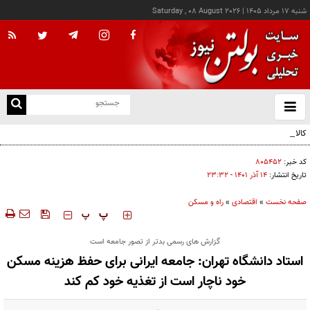
شنبه ۱۷ مرداد ۱۴۰۵
|
Saturday , 08 August 2026
از
و
ته
کالابرگ این خانوارها امروز شارژ شد
ن
نو
کد خبر:
۸۰۵۴۵۲
تاریخ انتشار:
۱۴ آذر ۱۴۰۱ - ۲۳:۳۲
صفحه نخست
»
اقتصادی
»
راه و مسکن
‍‍‍ پ
پ
گزارش های رسمی بدتر از تصور جامعه است
استاد دانشگاه تهران: جامعه ایرانی برای حفظ هزینه مسکن
خود ناچار است از تغذیه خود کم کند