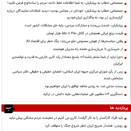
صمصامی خطاب به پزشکیان: به شما اطلاعات غلط دادند؛ مردم را ساده‌لوح فرض نکنید!
صمصامی خطاب به پزشکیان: خودتان در مجلس بودید؛ دیدید انتقادات نمایندگان درباره
گران‌سازی ارز بود، نه واگذاری ایران‌خودرو
پزشکیان: خدمت بی‌منت و مشارکت مردمی، پایه حل مشکلات کشور است
قیمت‌ برنج ایرانی همچنان در کانال ۴۵۰ تا ۵۵۰ هزار تومان
وقتی دیتاسنترها از هوش مصنوعی جلو می‌زنند؛ زنگ خطر برای اقتصاد AI
از خبرسازی تا جریان‌سازی نقشه راه مدیران هوشمند
«چرا نباید از شما متنفر باشند؟»؛ پاسخ معنادار یک کاربر خارجی به قدرت و توانمندی
ایرانیان
پس از رأی شورای مرکزی جبهه ایران اسلامی؛ اعضای حقیقی و حقوقی دفتر سیاسی
مشخص شدند
بسنت مدعی شد: به زودی شاهد توافق با ایران خواهیم بود
دستگیری ۱۰۴ مظنون طی عملیات‌هایی علیه داعش در ترکیه
پربازدید ها
باید افراد کارآمدتر را به کار گرفت/ کاری می کنیم در معیشت مردم مشکلی پیش نیاید
رویترز: هشدار صریح ایران خطر شروع جنگ را متوقف کرد