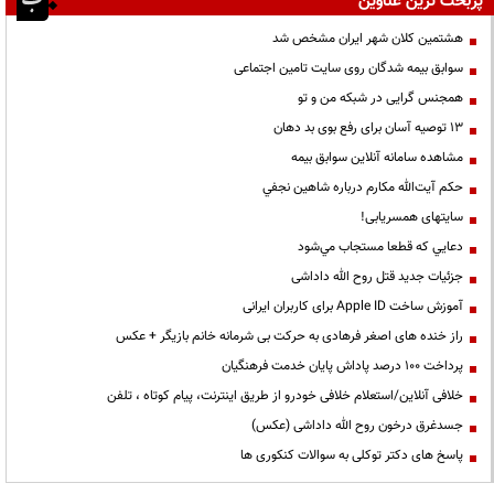
پربحث ترین عناوین
هشتمین کلان شهر ایران مشخص شد
سوابق بیمه شدگان روی سایت تامین اجتماعی
همجنس گرایی در شبکه من و تو
13 توصیه آسان برای رفع بوی بد دهان
مشاهده سامانه آنلاين سوابق بیمه
حكم آيت‌الله مكارم درباره شاهين نجفي
سایتهای همسریابی!
دعايي كه قطعا مستجاب مي‌شود
جزئیات جدید قتل روح الله داداشی
آموزش ساخت Apple ID برای کاربران ایرانی
راز خنده های اصغر فرهادی به حرکت بی شرمانه خانم بازیگر + عکس
پرداخت ۱۰۰ درصد پاداش پایان خدمت فرهنگیان
خلافی آنلاین/استعلام خلافی خودرو از طریق اینترنت، پیام کوتاه ، تلفن
جسدغرق درخون روح الله داداشی (عکس)
پاسخ های دکتر توکلی به سوالات کنکوری ها