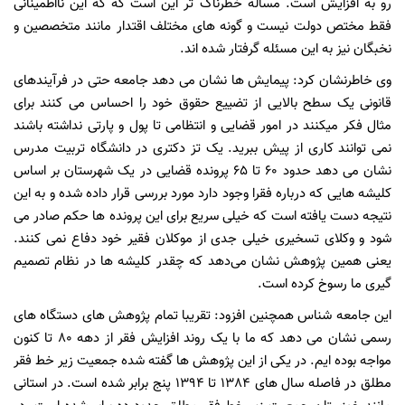
رو به افزایش است. مساله خطرناک تر این است که که این نااطمینانی
فقط مختص دولت نیست و گونه های مختلف اقتدار مانند متخصصین و
نخبگان نیز به این مسئله گرفتار شده اند.
وی خاطرنشان کرد: پیمایش ها نشان می دهد جامعه حتی در فرآیندهای
قانونی یک سطح بالایی از تضییع حقوق خود را احساس می کنند برای
مثال فکر میکنند در امور قضایی و انتظامی تا پول و پارتی نداشته باشند
نمی توانند کاری از پیش ببرید. یک تز دکتری در دانشگاه تربیت مدرس
نشان می دهد حدود 60 تا 65 پرونده قضایی در یک شهرستان بر اساس
کلیشه هایی که درباره فقرا وجود دارد مورد بررسی قرار داده شده و به این
نتیجه دست یافته است که خیلی سریع برای این پرونده ها حکم صادر می
شود و وکلای تسخیری خیلی جدی از موکلان فقیر خود دفاع نمی کنند.
یعنی همین پژوهش نشان می‌دهد که چقدر کلیشه ها در نظام تصمیم
گیری ما رسوخ کرده است.
این جامعه شناس همچنین افزود: تقریبا تمام پژوهش های دستگاه های
رسمی نشان می دهد که ما با یک روند افزایش فقر از دهه 80 تا کنون
مواجه بوده ایم. در یکی از این پژوهش ها گفته شده جمعیت زیر خط فقر
مطلق در فاصله سال های 1384 تا 1394 پنج برابر شده است. در استانی