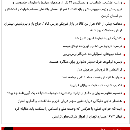
وزارت اطلاعات: شناسایی و دستگیری ۲۱ نفر از مزدوران مرتبط با سازمان جاسوسی و
تروریستی رژیم صهیونیستی و بازداشت ۴ نفر از اعضای باندهای مسلح شرارت و اغتشاش
در استان کرمان
معامله بیش از ۴۱۳ هزار تن کالا در بازار فیزیکی بورس کالا / حراج باز و پتروشیمی پیشران
ارزش معاملات روز شدند
کالابرگ این خانوارها امروز شارژ شد
ترامپ: ترجیح می‌دهم با ایران به توافق برسم
حمله نیروهای اسرائیلی به خبرنگار پرس‌تی‌وی
ونس: ایرانی‌ها طرف بسیار دشواری برای مذاکره هستند
از التماس تا فروپاشی هژمونی دلار
جهان با افزایش قیمت مواد غذایی مواجه است
تکذیب شایعه «معافیت سربازان فراری»
تقسیم غنایم مدیران یا دفاع از تولید؛ پشت‌پرده درخواست توقف یک آیین‌نامه چه بود؟
هشدار حاجی دلیگانی درباره تغییر سهم دریای خزر و مخالفت با واگذاری امتیاز
آیت‌الله جوادی آملی: با هرکس که وحدت ملی و اسلامی را بشکند، باید مقابله کرد
تهاتر ۱۶۷۳ میلیارد تومان از اموال شرکت‌های تراستی