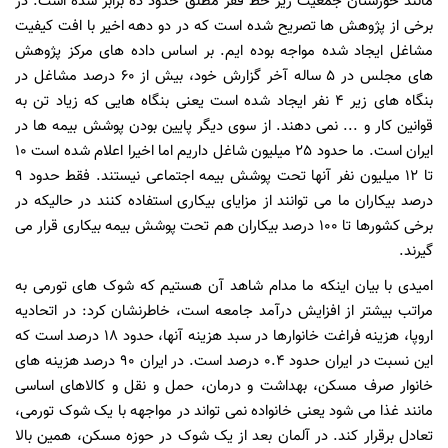
مانند خوزستان جمعیت زیر خط فقر مطلق حدود ده برابر شده است. در
برخی از پژوهش ها تصریح شده است که در دو دهه اخیر با افت کیفیت
مشاغل ایجاد شده مواجه بوده ایم. بر اساس داده های مرکز پژوهش
های مجلس در 5 ساله آخر گزارش خود، بیش از 60 درصد مشاغل در
بنگاه های زیر 4 نفر ایجاد شده است یعنی بنگاه هایی که زیاد تن به
قوانین کار و ... نمی دهند. از سوی دیگر پایین بودن پوشش بیمه ها در
ایران است. ما حدود 25 میلیون شاغل داریم اما اخیرا اعلام شده است 10
تا 12 میلیون نفر آنها تحت پوشش بیمه اجتماعی نیستند. فقط حدود 9
درصد بیکاران ما می توانند از مزایای بیکاری استفاده کنند در حالیکه در
برخی کشورها تا 100 درصد بیکاران هم تحت پوشش بیمه بیکاری قرار می
گیرند.
امیدی با بیان اینکه ما مدام شاهد آن هستیم که شوک های تورمی به
مراتب بیشتر از افزایش درآمد جامعه است، خاطرنشان کرد: در اتحادیه
اروپا، هزینه فراغت خانوارها در سبد هزینه آنها، حدود 18 درصد است که
این نسبت در ایران حدود 0.4 درصد است. در ایران 90 درصد هزینه های
خانوار صرف مسکن، بهداشت و درمان، حمل و نقل و کالاهای اساسی
مانند غذا می شود یعنی خانواده نمی تواند در مواجهه با یک شوک تورمی،
تعادل برقرار کند. در آلمان بعد از یک شوک در حوزه مسکن، همین بالا