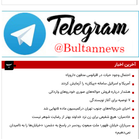
آخرین اخبار
احتمال وجود حیات در اقیانوس مدفون «اروپا»
آمریکا و اسرائیل سامانه «پیکان» را آزمایش کردند
هشدار درباره فروش حواله‌های صوری خودروهای وارداتی
۷ توصیه برای آغاز نویسندگی
احیای شن‌چاله‌های جنوب تهران درکمیسیون ماده ۵نهایی شد
خادمیان: هیچ شفیعی برای زن نزد خداوند بهتر از رضایت شوهر نیست
سربازانِ خیابانِ ظهور؛ ملتِ مبعوثِ رودسر در پاسخ به دشمن: «خیابان‌ها را به ناامیدان
نمی‌دهیم»