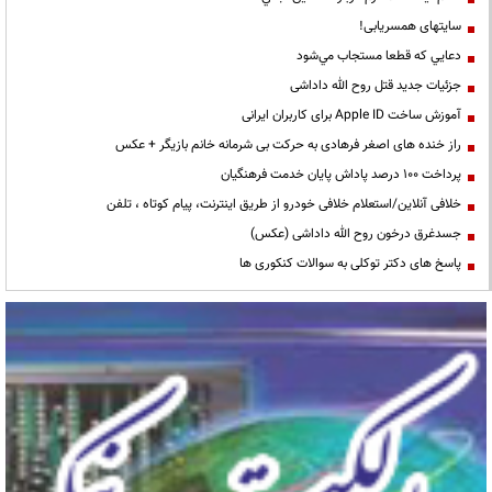
سایتهای همسریابی!
دعايي كه قطعا مستجاب مي‌شود
جزئیات جدید قتل روح الله داداشی
آموزش ساخت Apple ID برای کاربران ایرانی
راز خنده های اصغر فرهادی به حرکت بی شرمانه خانم بازیگر + عکس
پرداخت ۱۰۰ درصد پاداش پایان خدمت فرهنگیان
خلافی آنلاین/استعلام خلافی خودرو از طریق اینترنت، پیام کوتاه ، تلفن
جسدغرق درخون روح الله داداشی (عکس)
پاسخ های دکتر توکلی به سوالات کنکوری ها