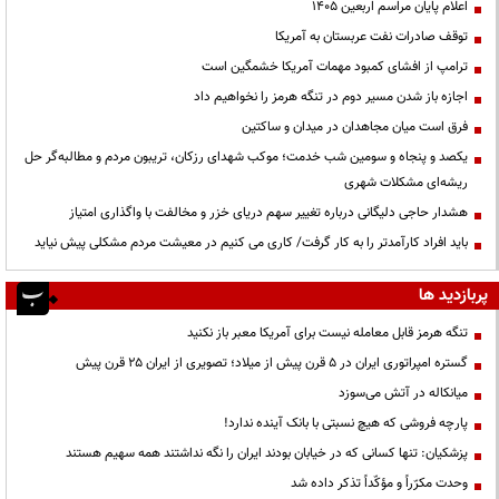
اعلام پایان مراسم اربعین ۱۴۰۵
توقف صادرات نفت عربستان به آمریکا
ترامپ از افشای کمبود مهمات آمریکا خشمگین است
اجازه باز شدن مسیر دوم در تنگه هرمز را نخواهیم داد
فرق است میان مجاهدان در میدان و ساکتین
یکصد و پنجاه و سومین شب خدمت؛ موکب شهدای رزکان، تریبون مردم و مطالبه‌گر حل
ریشه‌ای مشکلات شهری
هشدار حاجی دلیگانی درباره تغییر سهم دریای خزر و مخالفت با واگذاری امتیاز
باید افراد کارآمدتر را به کار گرفت/ کاری می کنیم در معیشت مردم مشکلی پیش نیاید
پربازدید ها
تنگه هرمز قابل معامله نیست برای آمریکا معبر باز نکنید
گستره امپراتوری ایران در ۵ قرن پیش از میلاد؛ تصویری از ایران ۲۵ قرن پیش
میانکاله در آتش می‌سوزد
پارچه فروشی که هیچ نسبتی با بانک آینده ندارد!
پزشکیان: تنها کسانی که در خیابان بودند ایران را نگه نداشتند همه سهیم هستند
وحدت مکرّراً و مؤکّداً تذکر داده شد