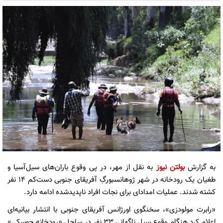
به گزارش
بولتن نیوز
به نقل از مهر، در پی وقوع باران‌های سیل‌آسیا و
طغیان یک رودخانه در شهر ژوهانسبورگِ آفریقای جنوبی دست‌کم ۱۴ نفر
کشته شدند. عملیات امدادای برای نجات افراد ناپدیدشده ادامه دارد.
«رابرت مولودزی»، سخنگوی اورژانس آفریقای جنوبی با انتشار بیانیه‌ای
اعلام کرد هنگام وقوع سیل ناگهانی ۳۳ نفر در ساحل «رودخانه جوسکی»