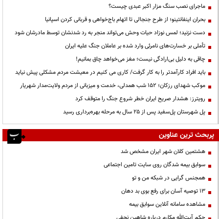
ماجرای نصب سنگ مزار اکبر عبدی چیست؟
بحران اینفانتینو؛ از طرح جنجالی تا اتهام باج‌خواهی و قربانی کردن اسپانیا
دست نزنید؛ لمس نوزاد حیات وحش می‌تواند منجر به رد شدنشان توسط مادرشان شود
تأملی بر خسارت‌های نامرئی وارد شده بر عاملان جنگ علیه ایران
چاقی به دلیل بی‌ارادگی نیست؛ مغز می‌خواهد چاق بمانیم!
باید افراد کارآمدتر را به کار گرفت/ کاری می کنیم در معیشت مردم مشکلی پیش نیاید
موکب شهدای رزکان؛ ۱۵۲ شب همدلی، خدمت و میزبانی از مردم ولایت‌مدار شهریار
رویترز: هشدار صریح ایران خطر شروع جنگ را متوقف کرد
پل شهرستان پل‌سفید پس از ۲۵ سال به مرحله بهره‌برداری رسید
پربحث ترین عناوین
هشتمین کلان شهر ایران مشخص شد
سوابق بیمه شدگان روی سایت تامین اجتماعی
همجنس گرایی در شبکه من و تو
13 توصیه آسان برای رفع بوی بد دهان
مشاهده سامانه آنلاين سوابق بیمه
حكم آيت‌الله مكارم درباره شاهين نجفي