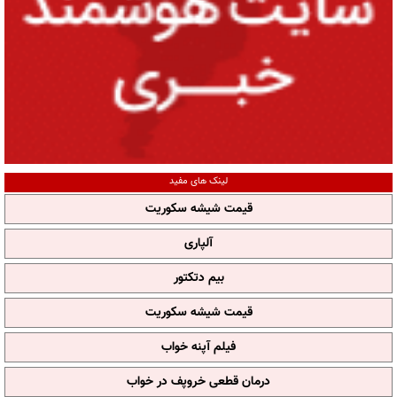
لینک های مفید
قیمت شیشه سکوریت
آلپاری
بیم دتکتور
قیمت شیشه سکوریت
فیلم آپنه خواب
درمان قطعی خروپف در خواب