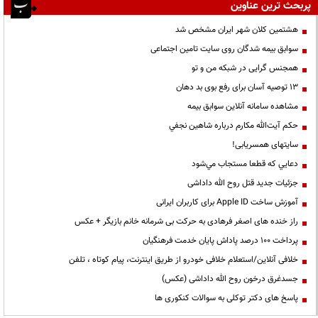
پربحث ترین عناوین
هشتمین کلان شهر ایران مشخص شد
سوابق بیمه شدگان روی سایت تامین اجتماعی
همجنس گرایی در شبکه من و تو
13 توصیه آسان برای رفع بوی بد دهان
مشاهده سامانه آنلاين سوابق بیمه
حكم آيت‌الله مكارم درباره شاهين نجفي
سایتهای همسریابی!
دعايي كه قطعا مستجاب مي‌شود
جزئیات جدید قتل روح الله داداشی
آموزش ساخت Apple ID برای کاربران ایرانی
راز خنده های اصغر فرهادی به حرکت بی شرمانه خانم بازیگر + عکس
پرداخت ۱۰۰ درصد پاداش پایان خدمت فرهنگیان
خلافی آنلاین/استعلام خلافی خودرو از طریق اینترنت، پیام کوتاه ، تلفن
جسدغرق درخون روح الله داداشی (عکس)
پاسخ های دکتر توکلی به سوالات کنکوری ها