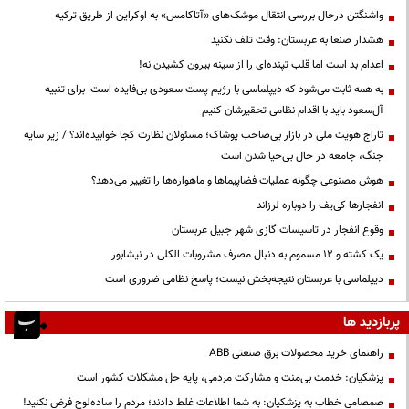
واشنگتن درحال بررسی انتقال موشک‌های «آتاکامس» به اوکراین از طریق ترکیه
هشدار صنعا به عربستان: وقت تلف نکنید
اعدام بد است اما قلب تپنده‌ای را از سینه بیرون کشیدن نه!
به همه ثابت می‌شود که دیپلماسی با رژیم پست سعودی بی‌فایده است| برای تنبیه
آل‌سعود باید با اقدام نظامی تحقیرشان کنیم
تاراج هویت ملی در بازار بی‌صاحب پوشاک؛ مسئولان نظارت کجا خوابیده‌اند؟ / زیر سایه
جنگ، جامعه در حال بی‌حیا شدن است
هوش مصنوعی چگونه عملیات فضاپیماها و ماهواره‌ها را تغییر می‌دهد؟
انفجارها کی‌یف را دوباره لرزاند
وقوع انفجار در تاسیسات گازی شهر جبیل عربستان
یک کشته و ۱۲ مسموم به دنبال مصرف مشروبات الکلی در نیشابور
دیپلماسی با عربستان نتیجه‌بخش نیست؛ پاسخ نظامی ضروری است
پربازدید ها
راهنمای خرید محصولات برق صنعتی ABB
پزشکیان: خدمت بی‌منت و مشارکت مردمی، پایه حل مشکلات کشور است
صمصامی خطاب به پزشکیان: به شما اطلاعات غلط دادند؛ مردم را ساده‌لوح فرض نکنید!