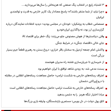
3 اشتباه رایج در انتخاب رنگ صنعتی که هزینه‌اش را سال‌ها می‌پردازید...
«چرا نباید از شما متنفر باشند؟»؛ پاسخ معنادار یک کاربر خارجی به قدرت و توانمندی
ایرانیان
صمصامی خطاب به پزشکیان: خودتان در مجلس بودید؛ دیدید انتقادات نمایندگان درباره
گران‌سازی ارز بود، نه واگذاری ایران‌خودرو
وقتی دیتاسنترها از هوش مصنوعی جلو می‌زنند؛ زنگ خطر برای اقتصاد AI
جای خالی «اقتصاد جنگی» در شرایط جنگی
واکنش امام جمعه اردبیل به سخنان باقر خرازی: دروغ بستن به رهبری قطعاً جرم بسیار
بزرگی است
از خبرسازی تا جریان‌سازی نقشه راه مدیران هوشمند
بسنت مدعی شد: به زودی شاهد توافق با ایران خواهیم بود
اعتراف رسانه‌های خارجی به شکست ترامپ؛ حاصل مجاهدت رسانه‌های انقلابی در مقابله
با دروغ‌پراکنی دشمنان
اعتراف رسانه‌های خارجی به شکست ترامپ حاصل مجاهدت رسانه‌های انقلابی است
مبادا اختیار تنگه هرمز را به دشمن بدهید
اتاق پول دولت در دل بورس؛ مستمری بازنشستگان، وثیقه بازی بزرگ‌ها