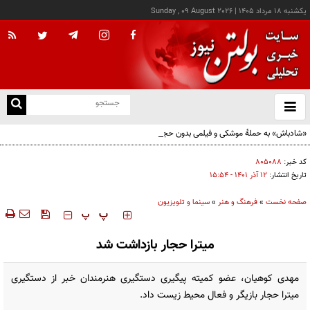
يکشنبه ۱۸ مرداد ۱۴۰۵
|
Sunday , 09 August 2026
از
و
ته
«شادباش» به حملۀ موشکی و فیلمی بدون حجاب؛ روایت تناقض‌های محسن قرایی
ن
نو
کد خبر:
۸۰۵۰۸۸
تاریخ انتشار:
۱۲ آذر ۱۴۰۱ - ۱۵:۵۴
صفحه نخست
»
فرهنگ و هنر
»
سینما و تلویزیون
‍‍‍ پ
پ
میترا حجار بازداشت شد
مهدی کوهیان، عضو کمیته پیگیری دستگیری هنرمندان خبر از دستگیری
میترا حجار بازیگر و فعال محیط زیست داد.