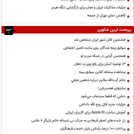
جزئیات مذاکرات ایران و عمان برای بازگشایی تنگه هرمز
کاهش دمای تهران از جمعه
پربحث ترین عناوین
هشتمین کلان شهر ایران مشخص شد
سوابق بیمه شدگان روی سایت تامین اجتماعی
همجنس گرایی در شبکه من و تو
13 توصیه آسان برای رفع بوی بد دهان
مشاهده سامانه آنلاين سوابق بیمه
حكم آيت‌الله مكارم درباره شاهين نجفي
سایتهای همسریابی!
دعايي كه قطعا مستجاب مي‌شود
جزئیات جدید قتل روح الله داداشی
آموزش ساخت Apple ID برای کاربران ایرانی
راز خنده های اصغر فرهادی به حرکت بی شرمانه خانم بازیگر + عکس
پرداخت ۱۰۰ درصد پاداش پایان خدمت فرهنگیان