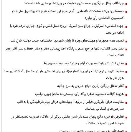
چرا قالب وافل جایگزین سقف تیرچه بلوک در پروژه‌های مدرن شده است؟
صمصامی: ریشه مشکلات اقتصادی، گرانی نرخ ارز است/ طرح «تقویت پول ملی» در
کمیسیون اقتصادی رأی نیاورد
جهاد اسلامی: اسرائیل با چراغ سبز آمریکا، پروژه نسل‌کشی و کوچ اجباری مردم غزه را
ادامه می‌دهد
تمدید همه مجوزها و مهلت‌های ویژه تا پایان شهریور؛ بخشنامه جدید دولت ابلاغ شد
دفتر رهبر انقلاب: تنها مراجع رسمی، پایگاه اطلاع‌رسانی دفتر و دفتر حفظ و نشر آثار رهبر
انقلاب است
مدالِ اعتماد؛ روایت مدیریت آرام و نزدیک محمود خسروی‌وفا
سقوط تاریخی نرخ تولد در ایران؛ شمار نوزادان برای نخستین بار در ۶۰ سال گذشته زیر ۹۰۰
هزار نفر رفت
آغاز انتقال رایگان زائران اتباع خارجی به مرز چذابه
هزینه گزاف، دستاورد صفر؛ برگه رأی، پاسخی به ماجراجویی ترامپ
مقاومت عراق؛ بازیگری فراتر از مرزها | پهپادهای عراقی پیام بازدارندگی را به قلب
سرزمین‌های اشغالی رساندند
تعارض قوانین؛ مانع پنهان سنددار شدن بخش بزرگی از املاک/ ضرورت تجدیدنظر در
ضوابط احراز تصرفات مالکانه
انصارالله: رفع محاصره یمن مطالبه اصلی ماست