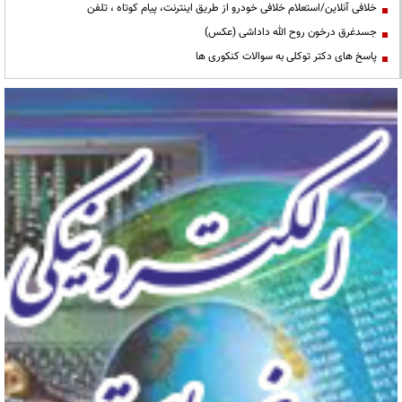
خلافی آنلاین/استعلام خلافی خودرو از طریق اینترنت، پیام کوتاه ، تلفن
جسدغرق درخون روح الله داداشی (عکس)
پاسخ های دکتر توکلی به سوالات کنکوری ها