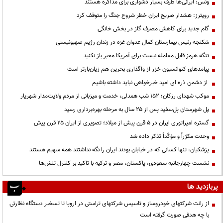
ونس: ایرانی‌ها طرف بسیار دشواری برای مذاکره هستند
رویترز: هشدار صریح ایران خطر شروع جنگ را متوقف کرد
گام جدید برای کاهش مصرف گاز در بخش خانگی
شکنجه رئیس بیمارستان کمال عدوان غزه در زندان رژیم صهیونیستی
تنگه هرمز قابل معامله نیست برای آمریکا معبر باز نکنید
پیامدهای کنوانسیون خزر از واگذاری بحرین هم زیان‌بارتر است
از دشمن ذره ای امید خیرخواهی نباید داشته باشیم
موکب شهدای رزکان؛ ۱۵۲ شب همدلی، خدمت و میزبانی از مردم ولایت‌مدار شهریار
پل شهرستان پل‌سفید پس از ۲۵ سال به مرحله بهره‌برداری رسید
گستره امپراتوری ایران در ۵ قرن پیش از میلاد؛ تصویری از ایران ۲۵ قرن پیش
وحدت مکرّراً و مؤکّداً تذکر داده شد
پزشکیان: تنها کسانی که در خیابان بودند ایران را نگه نداشتند همه سهیم هستند
نشست چهارجانبه سعودی، پاکستان، مصر و ترکیه با تاکید بر کنترل تنش‌ها
پربازدید ها
از رانت‌ شرکتهای خودروساز و تاسیس شرکتهای تراستی در اروپا تا تسخیر دستگاه نظارتی
با چه هدفی صورت گرفته است