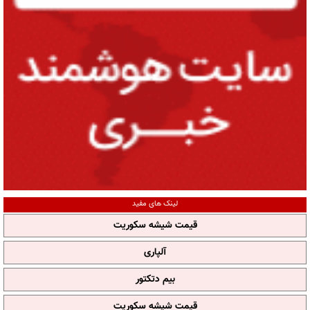
لینک های مفید
قیمت شیشه سکوریت
آلپاری
بیم دتکتور
قیمت شیشه سکوریت