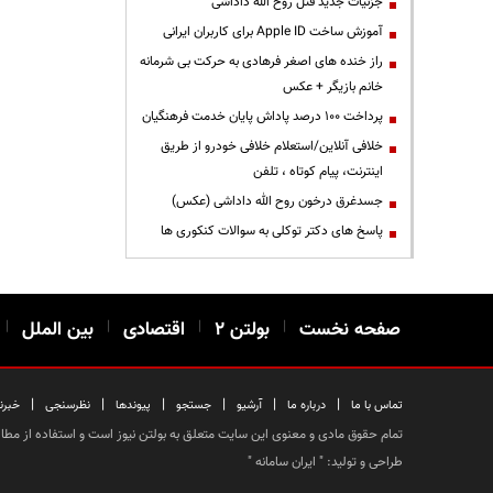
جزئیات جدید قتل روح الله داداشی
آموزش ساخت Apple ID برای کاربران ایرانی
راز خنده های اصغر فرهادی به حرکت بی شرمانه
خانم بازیگر + عکس
پرداخت ۱۰۰ درصد پاداش پایان خدمت فرهنگیان
خلافی آنلاین/استعلام خلافی خودرو از طریق
اینترنت، پیام کوتاه ، تلفن
جسدغرق درخون روح الله داداشی (عکس)
پاسخ های دکتر توکلی به سوالات کنکوری ها
صفحه نخست
|
بولتن ۲
|
اقتصادی
|
بین الملل
|
|
|
|
|
|
|
تماس با ما
درباره ما
آرشیو
جستجو
پیوندها
نظرسنجی
خبرن
تمام حقوق مادی و معنوی این سایت متعلق به بولتن نیوز است و استفاده از مطالب
طراحی و تولید: "
ایران سامانه
"