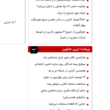
عملیات «نصر ۷» چه هدفی را دنبال می‌کرد؟
زلزله شهر یاسوج را لرزاند
۴۵۰۰ فروند کشتی در بنادر باهنر و شرق هرمزگان
* کد امنیتی
پهلو گرفتند
جلوگیری از خروج ۳ میلیون دلاری ارز توسط
شرکت صوری در شیراز
پربحث ترین عناوین
هشتمین کلان شهر ایران مشخص شد
سوابق بیمه شدگان روی سایت تامین اجتماعی
همجنس گرایی در شبکه من و تو
13 توصیه آسان برای رفع بوی بد دهان
مشاهده سامانه آنلاين سوابق بیمه
حكم آيت‌الله مكارم درباره شاهين نجفي
سایتهای همسریابی!
دعايي كه قطعا مستجاب مي‌شود