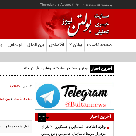
پنجشنبه ۱۵ مرداد ۱۴۰۵
|
Thursday , 06 August 2026
صفحه نخست
بولتن ۲
اقتصادی
بین الملل
اجتماعی
ور
آخرین اخبار
دو تروریست در عملیات نیروهای عراقی در «الانبار» دستگیر شدند
کد خبر:
۸۰۴۹۳۰
صفحه نخست
»
بین المل
آخرین اخبار
آمار ابتلا به بیماری 
وزارت اطلاعات: شناسایی و دستگیری ۲۱ نفر از
مزدوران مرتبط با سازمان جاسوسی و تروریستی