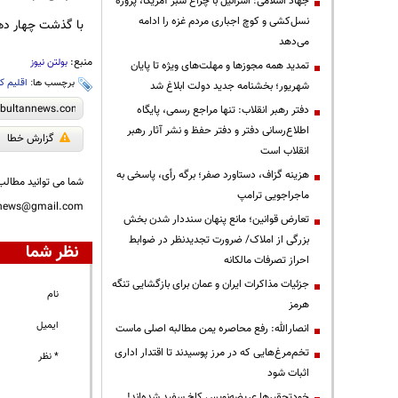
جهاد اسلامی: اسرائیل با چراغ سبز آمریکا، پروژه
نسل‌کشی و کوچ اجباری مردم غزه را ادامه
با گذشت چهار دهه
می‌دهد
منبع:
بولتن نیوز
تمدید همه مجوزها و مهلت‌های ویژه تا پایان
برچسب ها:
اقلیم ک
شهریور؛ بخشنامه جدید دولت ابلاغ شد
دفتر رهبر انقلاب: تنها مراجع رسمی، پایگاه
اطلاع‌رسانی دفتر و دفتر حفظ و نشر آثار رهبر
گزارش خطا
انقلاب است
هزینه گزاف، دستاورد صفر؛ برگه رأی، پاسخی به
شما می توانید مطالب 
ماجراجویی ترامپ
nnews@gmail.com
تعارض قوانین؛ مانع پنهان سنددار شدن بخش
بزرگی از املاک/ ضرورت تجدیدنظر در ضوابط
نظر شما
احراز تصرفات مالکانه
جزئیات مذاکرات ایران و عمان برای بازگشایی تنگه
نام
هرمز
ایمیل
انصارالله: رفع محاصره یمن مطالبه اصلی ماست
تخم‌مرغ‌هایی که در مرز پوسیدند تا اقتدار اداری
* نظر
اثبات شود
خودتحقیرها عریضه‌نویس کاخ سفید شده‌اند!