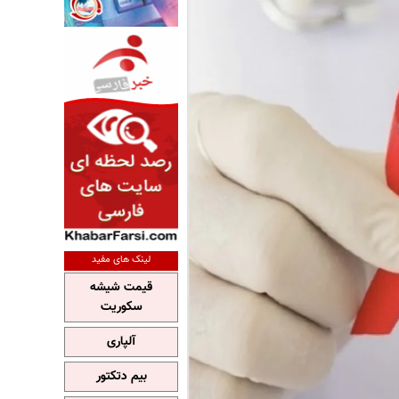
لینک های مفید
قیمت شیشه
سکوریت
آلپاری
بیم دتکتور