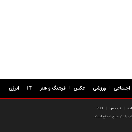
اجتماعی
|
ورزشی
|
عکس
|
فرهنگ و هنر
|
IT
|
انرژی
|
|
امه
آب و هوا
RSS
 با ذکر منبع بلامانع است.