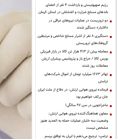
رژیم صهیونیستی و بازداشت ۴ نفر از اعضای
باندهای مسلح شرارت و اغتشاش در استان کرمان
دو تروریست در عملیات نیروهای عراقی در
«الانبار» دستگیر شدند
دستگیری ۸ نفر از اشرار مسلح شاخص و مرتبطین
گروهک‌های تروریستی
معامله بیش از ۴۱۳ هزار تن کالا در بازار فیزیکی
بورس کالا / حراج باز و پتروشیمی پیشران ارزش
معاملات روز شدند
تهاتر ۱۶۷۳ میلیارد تومان از اموال شرکت‌های
تراستی
فرمانده نیروی هوایی ارتش: در دفاع از ملت ایران
جان برکف خواهیم بود
ماجراجویی در سن ۹۷ سالگی!
معاون هماهنگ‌کننده نیروی هوایی ارتش:
وضعیت سه خلبان عملیات حمله به العدید هنوز
مشخص نیست
ترامپ: ترجیح می‌دهم با ایران به توافق برسم