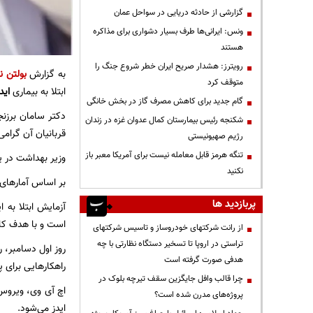
گزارشی از حادثه دریایی در سواحل عمان
ونس: ایرانی‌ها طرف بسیار دشواری برای مذاکره
هستند
رویترز: هشدار صریح ایران خطر شروع جنگ را
به گزارش
بولتن ن
متوقف کرد
ابتلا به بیماری
اید
گام جدید برای کاهش مصرف گاز در بخش خانگی
دکتر سامان برزنج
شکنجه رئیس بیمارستان کمال عدوان غزه در زندان
قربانیان آن گرامی
رژیم صهیونیستی
تنگه هرمز قابل معامله نیست برای آمریکا معبر باز
وزیر بهداشت در یک نشست رس
نکنید
بر اساس آمار‌های رسمی، در سال 
پربازدید ها
آزمایش ابتلا به 
است و با هدف کا
از رانت‌ شرکتهای خودروساز و تاسیس شرکتهای
تراستی در اروپا تا تسخیر دستگاه نظارتی با چه
روز اول دسامبر، ر
هدفی صورت گرفته است
راهکارهایی برای پی
چرا قالب وافل جایگزین سقف تیرچه بلوک در
اچ آی وی، ویروس 
پروژه‌های مدرن شده است؟
ایدز می‌شود.