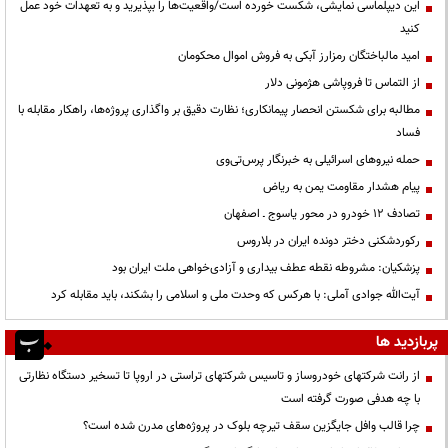
این دیپلماسی نمایشی، شکست خورده است/واقعیت‌ها را بپذیرید و به تعهدات خود عمل
کنید
امید مالباختگان رمزارز آبکی به فروش اموال محکومان
از التماس تا فروپاشی هژمونی دلار
مطالبه برای شکستن انحصار پیمانکاری؛ نظارت دقیق بر واگذاری پروژه‌ها، راهکار مقابله با
فساد
حمله نیروهای اسرائیلی به خبرنگار پرس‌تی‌وی
پیام هشدار مقاومت یمن به ریاض
تصادف ۱۲ خودرو در محور یاسوج ـ اصفهان
رکوردشکنی دختر دونده ایران در بلاروس
پزشکیان: مشروطه نقطه عطف بیداری و آزادی‌خواهی ملت ایران بود
آیت‌الله جوادی آملی: با هرکس که وحدت ملی و اسلامی را بشکند، باید مقابله کرد
پربازدید ها
از رانت‌ شرکتهای خودروساز و تاسیس شرکتهای تراستی در اروپا تا تسخیر دستگاه نظارتی
با چه هدفی صورت گرفته است
چرا قالب وافل جایگزین سقف تیرچه بلوک در پروژه‌های مدرن شده است؟