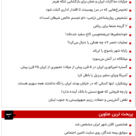
جزئیات مذاکرات ایران و عمان برای بازگشایی تنگه هرمز
تخم‌مرغ‌هایی که در مرز پوسیدند تا اقتدار اداری اثبات شود
تشخیص روان‌شناختی ترامپ: «او تجسم خالص شیطان است!»
۲ گزینه صنعا برای ریاض
خودتحقیرها عریضه‌نویس کاخ سفید شده‌اند!
عملیات «نصر ۷» چه هدفی را دنبال می‌کرد؟
زلزله شهر یاسوج را لرزاند
میانکاله در آتش می‌سوزد
گستره امپراتوری ایران در ۵ قرن پیش از میلاد؛ تصویری از ایران ۲۵ قرن پیش
آمریکا ویزای سفیر برزیل را باطل کرد
پزشکیان: تنها کسانی که در خیابان بودند ایران را نگه نداشتند همه سهیم هستند
پارچه فروشی که هیچ نسبتی با بانک آینده ندارد!
نقض آتش‌بس و حملات رژیم صهیونیستی به جنوب لبنان
پربحث ترین عناوین
هشتمین کلان شهر ایران مشخص شد
سوابق بیمه شدگان روی سایت تامین اجتماعی