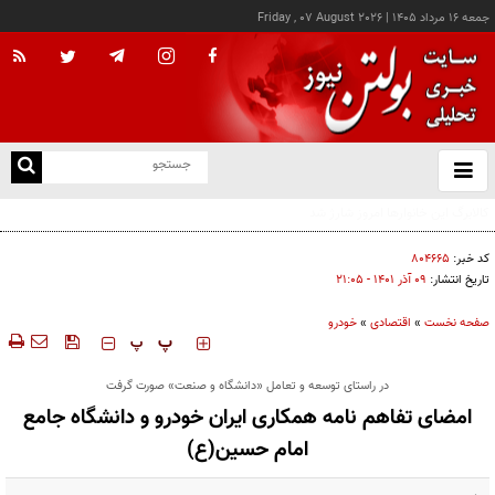
جمعه ۱۶ مرداد ۱۴۰۵
|
Friday , 07 August 2026
از
و
ته
درخواست شرکت گاز مازندران برای آمادگی مشترکان دربرابر زمستان
ن
نو
کد خبر:
۸۰۴۶۶۵
تاریخ انتشار:
۰۹ آذر ۱۴۰۱ - ۲۱:۰۵
صفحه نخست
»
اقتصادی
»
خودرو
‍‍‍ پ
پ
در راستای توسعه و تعامل «دانشگاه و صنعت» صورت گرفت
امضای تفاهم نامه همکاری ایران خودرو و دانشگاه جامع
امام حسین(ع)