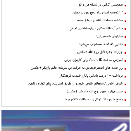
همجنس گرایی در شبکه من و تو
13 توصیه آسان برای رفع بوی بد دهان
مشاهده سامانه آنلاين سوابق بیمه
حكم آيت‌الله مكارم درباره شاهين نجفي
سایتهای همسریابی!
دعايي كه قطعا مستجاب مي‌شود
جزئیات جدید قتل روح الله داداشی
آموزش ساخت Apple ID برای کاربران ایرانی
راز خنده های اصغر فرهادی به حرکت بی شرمانه خانم بازیگر + عکس
پرداخت ۱۰۰ درصد پاداش پایان خدمت فرهنگیان
خلافی آنلاین/استعلام خلافی خودرو از طریق اینترنت، پیام کوتاه ، تلفن
جسدغرق درخون روح الله داداشی (عکس)
پاسخ های دکتر توکلی به سوالات کنکوری ها