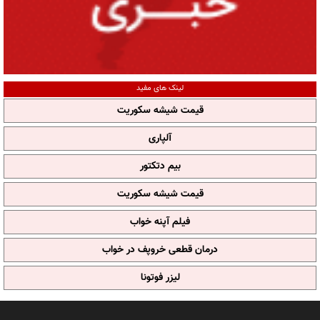
لینک های مفید
قیمت شیشه سکوریت
آلپاری
بیم دتکتور
قیمت شیشه سکوریت
فیلم آپنه خواب
درمان قطعی خروپف در خواب
لیزر فوتونا