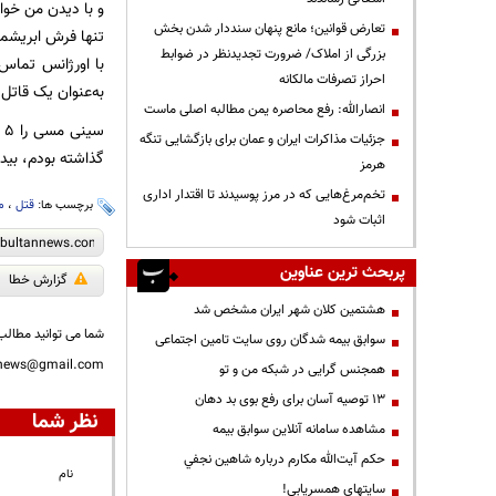
و با دیدن من خوا
تعارض قوانین؛ مانع پنهان سنددار شدن بخش
تنها فرش ابریشم
بزرگی از املاک/ ضرورت تجدیدنظر در ضوابط
احراز تصرفات مالکانه
به‌عنوان یک قاتل
انصارالله: رفع محاصره یمن مطالبه اصلی ماست
س
جزئیات مذاکرات ایران و عمان برای بازگشایی تنگه
گذاشته بودم، بید 
هرمز
تخم‌مرغ‌هایی که در مرز پوسیدند تا اقتدار اداری
برچسب ها:
قتل
،
م
اثبات شود
پربحث ترین عناوین
گزارش خطا
هشتمین کلان شهر ایران مشخص شد
شما می توانید مطالب 
سوابق بیمه شدگان روی سایت تامین اجتماعی
nnews@gmail.com
همجنس گرایی در شبکه من و تو
13 توصیه آسان برای رفع بوی بد دهان
نظر شما
مشاهده سامانه آنلاين سوابق بیمه
حكم آيت‌الله مكارم درباره شاهين نجفي
نام
سایتهای همسریابی!