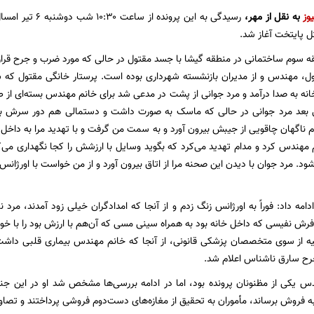
وز
به نقل از مهر،
 پایتخت آغاز شد.
ه سوم ساختمانی در منطقه گیشا با جسد مقتول در حالی که مورد ضرب و جرح قرار گ
ول، مهندس و از مدیران بازنشسته شهرداری بوده است. پرستار خانگی مقتول که 
ه به صدا درآمد و مرد جوانی از پشت در مدعی شد برای خانم مهندس بسته‌ای از ط
ی بعد مرد جوانی در حالی که ماسک به صورت داشت و دستمالی هم دور سرش بست
ردم ناگهان چاقویی از جیبش بیرون آورد و به سمت من گرفت و با تهدید مرا به داخل
مهندس کرد و مدام تهدید می‌کرد که بگوید وسایل با ارزشش را کجا نگهداری می‌ک
د. مرد جوان با دیدن این صحنه مرا از اتاق بیرون آورد و از من خواست با اورژانس
۳۵ ساله ادامه داد: فوراً به اورژانس زنگ زدم و از آنجا که امدادگران خیلی زود آمدند، 
ش نفیسی که داخل خانه بود به همراه سینی مسی که آن‌هم با ارزش بود را با خو
لیه از سوی متخصصان پزشکی قانونی، از آنجا که خانم مهندس بیماری قلبی دا
رح سارق ناشناس اعلام شد.
س یکی از مظنونان پرونده بود، اما در ادامه بررسی‌ها مشخص شد او در این جنا
ه فروش برساند، مأموران به تحقیق از مغازه‌های دست‌دوم فروشی پرداختند و تصا