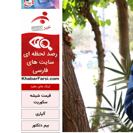
لینک های مفید
قیمت شیشه
سکوریت
آلپاری
بیم دتکتور