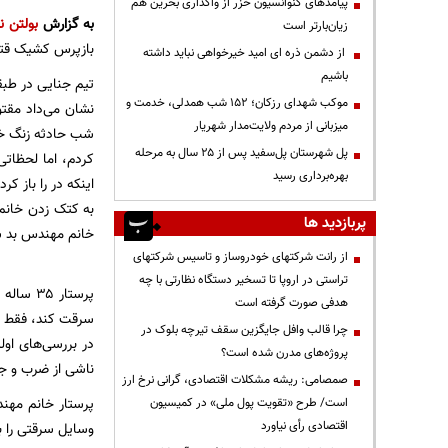
پیامدهای کنوانسیون خزر از واگذاری بحرین هم
به گزارش
بولتن نی
زیان‌بارتر است
بازپرس کشیک قتل
از دشمن ذره ای امید خیرخواهی نباید داشته
باشیم
تیم جنایی در طبق
موکب شهدای رزکان؛ ۱۵۲ شب همدلی، خدمت و
نشان می‌داد مقت
میزبانی از مردم ولایت‌مدار شهریار
شب حادثه زنگ خان
پل شهرستان پل‌سفید پس از ۲۵ سال به مرحله
کردم، اما لحظات
بهره‌برداری رسید
اینکه در را باز ک
به کتک زدن خانم 
پربازدید ها
خانم مهندس بد شو
از رانت‌ شرکتهای خودروساز و تاسیس شرکتهای
تراستی در اروپا تا تسخیر دستگاه نظارتی با چه
پرستار 
هدفی صورت گرفته است
سرقت کند، فقط فر
چرا قالب وافل جایگزین سقف تیرچه بلوک در
در بررسی‌های او
پروژه‌های مدرن شده است؟
ناشی از ضرب و ج
صمصامی: ریشه مشکلات اقتصادی، گرانی نرخ ارز
پرستار خانم مهند
است/ طرح «تقویت پول ملی» در کمیسیون
اقتصادی رأی نیاورد
وسایل سرقتی را ب