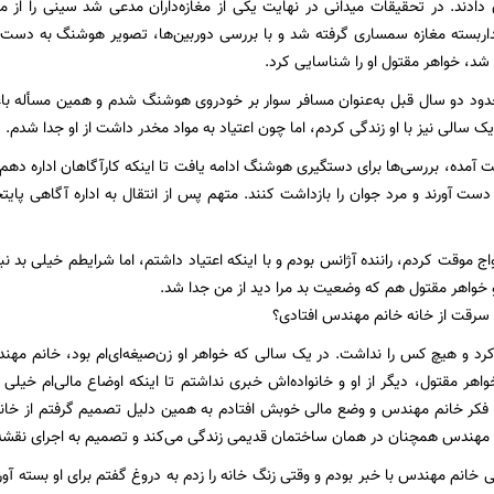
دادند. در تحقیقات میدانی در نهایت یکی از مغازه‌داران مدعی شد سینی را از
داربسته مغازه سمساری گرفته شد و با بررسی دوربین‌ها، تصویر هوشنگ به دست 
شد، خواهر مقتول او را شناسایی کرد.
ود دو سال قبل به‌عنوان مسافر سوار بر خودروی هوشنگ شدم و همین مسأله باعث
ک سالی نیز با او زندگی کردم، اما چون اعتیاد به مواد مخدر داشت از او جدا شدم.
ت آمده، بررسی‌ها برای دستگیری هوشنگ ادامه یافت تا اینکه کارآگاهان اداره دهم
دست آورند و مرد جوان را بازداشت کنند. متهم پس از انتقال به اداره آگاهی پا
دواج موقت کردم، راننده آژانس بودم و با اینکه اعتیاد داشتم، اما شرایطم خیلی بد 
 و خواهر مقتول هم که وضعیت بد مرا دید از من جدا شد.
سرقت از خانه خانم مهندس افتادی؟
‌کرد و هیچ کس را نداشت. در یک سالی که خواهر او زن‌صیغه‌ای‌ام بود، خانم مهن
واهر مقتول، دیگر از او و خانواده‌اش خبری نداشتم تا اینکه اوضاع مالی‌ام خیلی 
ه فکر خانم مهندس و وضع مالی خوبش افتادم به همین دلیل تصمیم گرفتم از خا
مهندس همچنان در همان ساختمان قدیمی زندگی می‌کند و تصمیم به اجرای نقشه‌ا
 خانم مهندس با خبر بودم و وقتی زنگ خانه را زدم به دروغ گفتم برای او بسته آورده‌