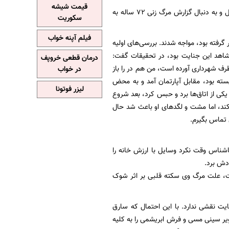
قیمت شیشه
رسیدگی به این پرونده از ساعت ۱۰:۳۰ شب دوشنبه ۶ تیر امسال و به دنبال گزارش مرگ زنی ۷۲ ساله به
سکوریت
فیلم آپنه خواب
رفته بود، مواجه شدند. بررسی‌های اولیه
شاهد این جنایت بود، در تحقیقات گفت:
درمان قطعی خروپف
رف شهرداری آورده است، من هم در را باز
در خواب
ه بود، مقابل آپارتمان آمد و به محض
لیزر فوتونا
 یکی از اتاق‌ها برد و حبس کرد، بعد شروع
ند، اما مشت و لگد‌های او باعث شد حال
 تماس بگیرم.
مرد ناشناس وقت نکرد وسایل با ارزش خانه را
دش برد.
شت، علت مرگ وی سکته قلبی بر اثر شوک
یت نقشی ندارد. با این احتمال که سارق
ویر سینی مسی و فرش ابریشمی را به کلیه