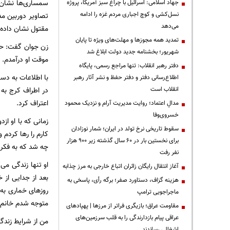
سمساری‌ها نشان 
جهاد اسلامی: اسرائیل با چراغ سبز آمریکا، پروژه
نسل‌کشی و کوچ اجباری مردم غزه را ادامه
تصاویر دوربین م
می‌دهد
مقتول نشان داده 
تمدید همه مجوزها و مهلت‌های ویژه تا پایان
زن جوان گفت: حد
شهریور؛ بخشنامه جدید دولت ابلاغ شد
موقت او درآمدم. ی
دفتر رهبر انقلاب: تنها مراجع رسمی، پایگاه
با اطلاعات به دس
اطلاع‌رسانی دفتر و دفتر حفظ و نشر آثار رهبر
در اطراف کرج به 
انقلاب است
اعتراف کرد.
مدالِ اعتماد؛ روایت مدیریت آرام و نزدیک محمود
خسروی‌وفا
زمانی که با او از
سقوط تاریخی نرخ تولد در ایران؛ شمار نوزادان
کارم را رها کردم
برای نخستین بار در ۶۰ سال گذشته زیر ۹۰۰ هزار
چه شد که به فکر 
نفر رفت
او تنها زندگی می
آغاز انتقال رایگان زائران اتباع خارجی به مرز چذابه
بعد از جدایی از خ
هزینه گزاف، دستاورد صفر؛ برگه رأی، پاسخی به
روز‌های خماری ب
ماجراجویی ترامپ
متوجه شدم خانم 
مقاومت عراق؛ بازیگری فراتر از مرزها | پهپادهای
عراقی پیام بازدارندگی را به قلب سرزمین‌های
من از شرایط زندگی
اشغالی رساندند