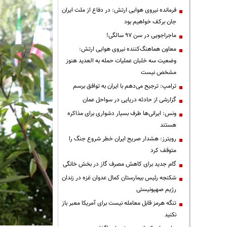
فرمانده نیروی هوایی ارتش: در دفاع از ملت ایران
جان برکف خواهیم بود
ماجراجویی در سن ۹۷ سالگی!
معاون هماهنگ‌کننده نیروی هوایی ارتش:
وضعیت سه خلبان عملیات حمله به العدید هنوز
مشخص نیست
ترامپ: ترجیح می‌دهم با ایران به توافق برسم
گزارشی از حادثه دریایی در سواحل عمان
ونس: ایرانی‌ها طرف بسیار دشواری برای مذاکره
هستند
رویترز: هشدار صریح ایران خطر شروع جنگ را
متوقف کرد
گام جدید برای کاهش مصرف گاز در بخش خانگی
شکنجه رئیس بیمارستان کمال عدوان غزه در زندان
رژیم صهیونیستی
تنگه هرمز قابل معامله نیست برای آمریکا معبر باز
نکنید