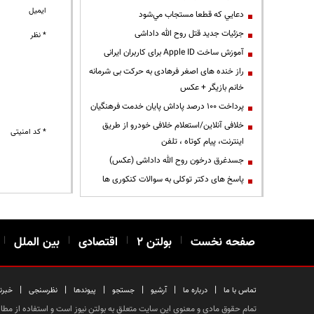
ایمیل
دعايي كه قطعا مستجاب مي‌شود
جزئیات جدید قتل روح الله داداشی
* نظر
آموزش ساخت Apple ID برای کاربران ایرانی
راز خنده های اصغر فرهادی به حرکت بی شرمانه
خانم بازیگر + عکس
پرداخت ۱۰۰ درصد پاداش پایان خدمت فرهنگیان
خلافی آنلاین/استعلام خلافی خودرو از طریق
* کد امنیتی
اینترنت، پیام کوتاه ، تلفن
جسدغرق درخون روح الله داداشی (عکس)
پاسخ های دکتر توکلی به سوالات کنکوری ها
صفحه نخست
|
بولتن ۲
|
اقتصادی
|
بین الملل
|
|
|
|
|
|
|
تماس با ما
درباره ما
آرشیو
جستجو
پیوندها
نظرسنجی
خبرن
تمام حقوق مادی و معنوی این سایت متعلق به بولتن نیوز است و استفاده از مطالب