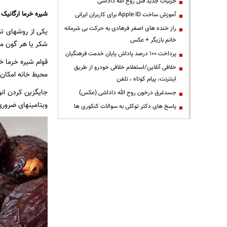
جزئیات جدید قتل روح الله داداشی
شیره خرما ارگانیک
آموزش ساخت Apple ID برای کاربران ایرانی
راز خنده های اصغر فرهادی به حرکت بی شرمانه
یکی از روشهای
خانم بازیگر + عکس
شکر یا هر گون ما
پرداخت ۱۰۰ درصد پاداش پایان خدمت فرهنگیان
قوام شیره خرما خ
خلافی آنلاین/استعلام خلافی خودرو از طریق
محیط خانه امکان پ
اینترنت، پیام کوتاه ، تلفن
جایگزین کردن ان
جسدغرق درخون روح الله داداشی (عکس)
ویتامینهای ضرور
پاسخ های دکتر توکلی به سوالات کنکوری ها