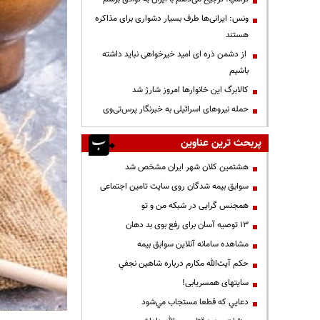
ونس: ایرانی‌ها طرف بسیار دشواری برای مذاکره
هستند
از دشمن ذره ای امید خیرخواهی نباید داشته
باشیم
کالابرگ این خانوارها امروز شارژ شد
حمله نیروهای اسرائیلی به خبرنگار پرس‌تی‌وی
پربحث ترین عناوین
هشتمین کلان شهر ایران مشخص شد
سوابق بیمه شدگان روی سایت تامین اجتماعی
همجنس گرایی در شبکه من و تو
13 توصیه آسان برای رفع بوی بد دهان
مشاهده سامانه آنلاين سوابق بیمه
حكم آيت‌الله مكارم درباره شاهين نجفي
سایتهای همسریابی!
دعايي كه قطعا مستجاب مي‌شود