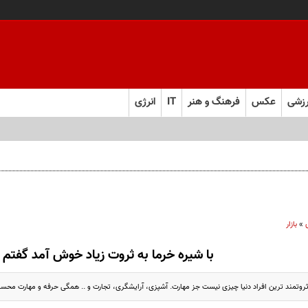
زشی
عکس
فرهنگ و هنر
IT
انرژی
»
بازار
با شیره خرما به ثروت زیاد خوش آمد گفتم
ثروتمند ترین افراد دنیا چیزی نیست جز مهارت. آشپزی، آرایشگری، تجارت و .. همگی حرفه و مهارت محس