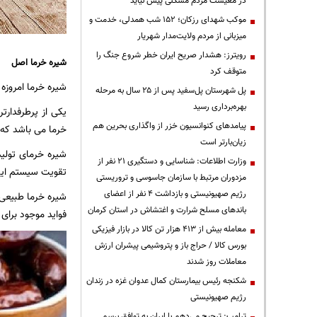
در معیشت مردم مشکلی پیش نیاید
موکب شهدای رزکان؛ ۱۵۲ شب همدلی، خدمت و
میزبانی از مردم ولایت‌مدار شهریار
رویترز: هشدار صریح ایران خطر شروع جنگ را
شیره خرما اصل
متوقف کرد
شیره خرما امروزه
پل شهرستان پل‌سفید پس از ۲۵ سال به مرحله
بهره‌برداری رسید
یکی از پرطرفدارت
پیامدهای کنوانسیون خزر از واگذاری بحرین هم
خرما می باشد که 
زیان‌بارتر است
شیره خرمای تولید
وزارت اطلاعات: شناسایی و دستگیری ۲۱ نفر از
تقویت سیستم ایمن
مزدوران مرتبط با سازمان جاسوسی و تروریستی
رژیم صهیونیستی و بازداشت ۴ نفر از اعضای
شیره خرما طبیعی 
باندهای مسلح شرارت و اغتشاش در استان کرمان
فواید موجود برای ن
معامله بیش از ۴۱۳ هزار تن کالا در بازار فیزیکی
بورس کالا / حراج باز و پتروشیمی پیشران ارزش
معاملات روز شدند
شکنجه رئیس بیمارستان کمال عدوان غزه در زندان
رژیم صهیونیستی
ترامپ: ترجیح می‌دهم با ایران به توافق برسم