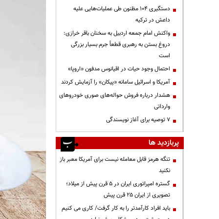
دستگیری ۱۰۴ مظنون طی عملیات‌هایی علیه
داعش در ترکیه
واکنش امام جمعه اردبیل به سخنان باقر خرازی:
دروغ بستن به رهبری قطعاً جرم بسیار بزرگی
است
احتمال وجود حیات در اقیانوس مدفون «اروپا»
آمریکا و اسرائیل سامانه «پیکان» را آزمایش کردند
هشدار درباره فروش حواله‌های صوری خودروهای
وارداتی
۷ توصیه برای آغاز نویسندگی
پربازدید ها
تنگه هرمز قابل معامله نیست برای آمریکا معبر باز
نکنید
گستره امپراتوری ایران در ۵ قرن پیش از میلاد؛
تصویری از ایران ۲۵ قرن پیش
باید افراد کارآمدتر را به کار گرفت/ کاری می کنیم