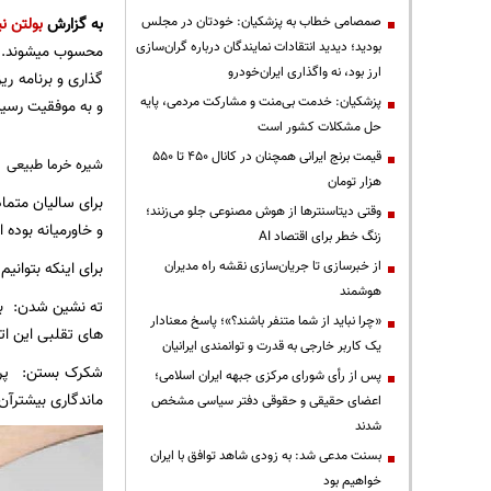
صمصامی خطاب به پزشکیان: خودتان در مجلس
به گزارش
بولتن نی
بودید؛ دیدید انتقادات نمایندگان درباره گران‌سازی
محسوب میشوند. و
ارز بود، نه واگذاری ایران‌خودرو
گذاری و برنامه ری
پزشکیان: خدمت بی‌منت و مشارکت مردمی، پایه
و به موفقیت رسید
حل مشکلات کشور است
قیمت‌ برنج ایرانی همچنان در کانال ۴۵۰ تا ۵۵۰
شیره خرما طبیعی
هزار تومان
برای سالیان متما
وقتی دیتاسنترها از هوش مصنوعی جلو می‌زنند؛
و خاورمیانه بوده 
زنگ خطر برای اقتصاد AI
از خبرسازی تا جریان‌سازی نقشه راه مدیران
برای اینکه بتوانی
هوشمند
ته نشین شدن: بر
«چرا نباید از شما متنفر باشند؟»؛ پاسخ معنادار
های تقلبی این اتف
یک کاربر خارجی به قدرت و توانمندی ایرانیان
شکرک بستن: پر 
پس از رأی شورای مرکزی جبهه ایران اسلامی؛
ماندگاری بیشترآن 
اعضای حقیقی و حقوقی دفتر سیاسی مشخص
شدند
بسنت مدعی شد: به زودی شاهد توافق با ایران
خواهیم بود