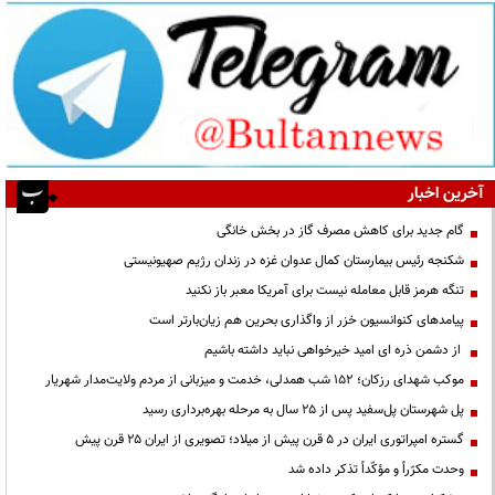
آخرین اخبار
گام جدید برای کاهش مصرف گاز در بخش خانگی
شکنجه رئیس بیمارستان کمال عدوان غزه در زندان رژیم صهیونیستی
تنگه هرمز قابل معامله نیست برای آمریکا معبر باز نکنید
پیامدهای کنوانسیون خزر از واگذاری بحرین هم زیان‌بارتر است
از دشمن ذره ای امید خیرخواهی نباید داشته باشیم
موکب شهدای رزکان؛ ۱۵۲ شب همدلی، خدمت و میزبانی از مردم ولایت‌مدار شهریار
پل شهرستان پل‌سفید پس از ۲۵ سال به مرحله بهره‌برداری رسید
گستره امپراتوری ایران در ۵ قرن پیش از میلاد؛ تصویری از ایران ۲۵ قرن پیش
وحدت مکرّراً و مؤکّداً تذکر داده شد