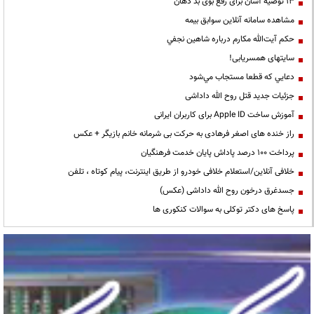
13 توصیه آسان برای رفع بوی بد دهان
مشاهده سامانه آنلاين سوابق بیمه
حكم آيت‌الله مكارم درباره شاهين نجفي
سایتهای همسریابی!
دعايي كه قطعا مستجاب مي‌شود
جزئیات جدید قتل روح الله داداشی
آموزش ساخت Apple ID برای کاربران ایرانی
راز خنده های اصغر فرهادی به حرکت بی شرمانه خانم بازیگر + عکس
پرداخت ۱۰۰ درصد پاداش پایان خدمت فرهنگیان
خلافی آنلاین/استعلام خلافی خودرو از طریق اینترنت، پیام کوتاه ، تلفن
جسدغرق درخون روح الله داداشی (عکس)
پاسخ های دکتر توکلی به سوالات کنکوری ها