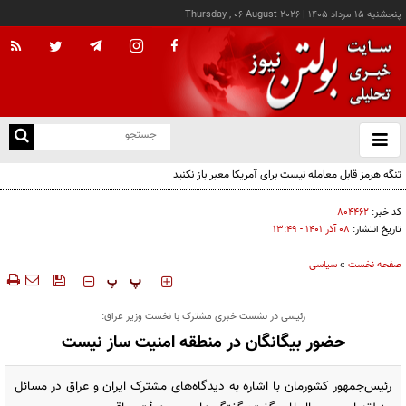
پنجشنبه ۱۵ مرداد ۱۴۰۵
|
Thursday , 06 August 2026
از
و
ته
تنگه هرمز قابل معامله نیست برای آمریکا معبر باز نکنید
ن
نو
کد خبر:
۸۰۴۴۶۲
تاریخ انتشار:
۰۸ آذر ۱۴۰۱ - ۱۳:۴۹
صفحه نخست
»
سیاسی
‍‍‍ پ
پ
رئیسی در نشست خبری مشترک با نخست وزیر عراق:
حضور بیگانگان در منطقه امنیت ساز نیست
رئیس‌جمهور کشورمان با اشاره به دیدگاه‌های مشترک ایران و عراق در مسائل