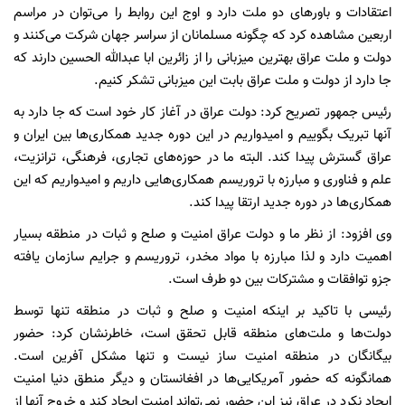
اعتقادات و باورهای دو ملت دارد و اوج این روابط را می‌توان در مراسم
اربعین مشاهده کرد که چگونه مسلمانان از سراسر جهان شرکت می‌کنند و
دولت و ملت عراق بهترین میزبانی را از زائرین ابا عبدالله الحسین دارند که
جا دارد از دولت و ملت عراق بابت این میزبانی تشکر کنیم.
رئیس جمهور تصریح کرد: دولت عراق در آغاز کار خود است که جا دارد به
آنها تبریک بگوییم و امیدواریم در این دوره جدید همکاری‌ها بین ایران و
عراق گسترش پیدا کند. البته ما در حوزه‌های تجاری، فرهنگی، ترانزیت،
علم و فناوری و مبارزه با تروریسم همکاری‌هایی داریم و امیدواریم که این
همکاری‌ها در دوره جدید ارتقا پیدا کند.
وی افزود: از نظر ما و دولت عراق امنیت و صلح و ثبات در منطقه بسیار
اهمیت دارد و لذا مبارزه با مواد مخدر، تروریسم و جرایم سازمان یافته
جزو توافقات و مشترکات بین دو طرف است.
رئیسی با تاکید بر اینکه امنیت و صلح و ثبات در منطقه تنها توسط
دولت‌ها و ملت‌های منطقه قابل تحقق است، خاطرنشان کرد: حضور
بیگانگان در منطقه امنیت ساز نیست و تنها مشکل آفرین است.
همانگونه که حضور آمریکایی‌ها در افغانستان و دیگر منطق دنیا امنیت
ایجاد نکرد در عراق نیز این حضور نمی‌تواند امنیت ایجاد کند و خروج آنها از