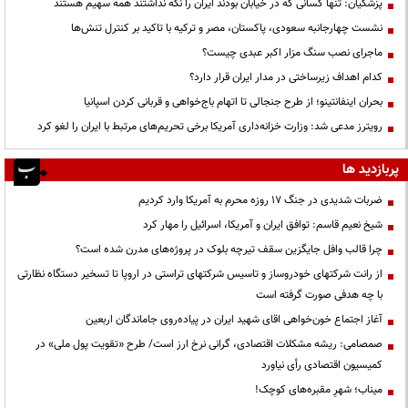
پزشکیان: تنها کسانی که در خیابان بودند ایران را نگه نداشتند همه سهیم هستند
نشست چهارجانبه سعودی، پاکستان، مصر و ترکیه با تاکید بر کنترل تنش‌ها
ماجرای نصب سنگ مزار اکبر عبدی چیست؟
کدام اهداف زیرساختی در مدار ایران قرار دارد؟
بحران اینفانتینو؛ از طرح جنجالی تا اتهام باج‌خواهی و قربانی کردن اسپانیا
رویترز مدعی شد: وزارت خزانه‌داری آمریکا برخی تحریم‌های مرتبط با ایران را لغو کرد
پربازدید ها
ضربات شدیدی در جنگ ۱۷ روزه محرم به آمریکا وارد کردیم
شیخ نعیم قاسم: توافق ایران و آمریکا، اسرائیل را مهار کرد
چرا قالب وافل جایگزین سقف تیرچه بلوک در پروژه‌های مدرن شده است؟
از رانت‌ شرکتهای خودروساز و تاسیس شرکتهای تراستی در اروپا تا تسخیر دستگاه نظارتی
با چه هدفی صورت گرفته است
آغاز اجتماع خون‌خواهی اقای شهید ایران در پیاده‌روی جاماندگان اربعین
صمصامی: ریشه مشکلات اقتصادی، گرانی نرخ ارز است/ طرح «تقویت پول ملی» در
کمیسیون اقتصادی رأی نیاورد
میناب؛ شهرِ مقبره‌های کوچک!