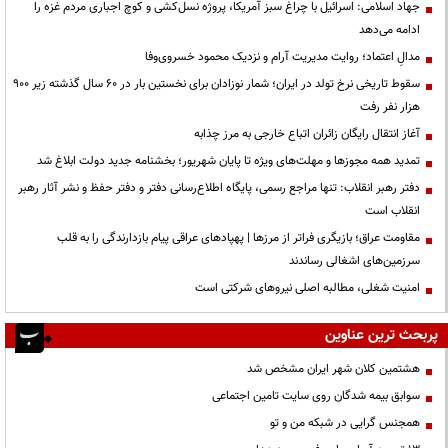
جهاد اسلامی: اسرائیل با چراغ سبز آمریکا، پروژه نسل‌کشی و کوچ اجباری مردم غزه را
ادامه می‌دهد
مدالِ اعتماد؛ روایت مدیریت آرام و نزدیک محمود خسروی‌وفا
سقوط تاریخی نرخ تولد در ایران؛ شمار نوزادان برای نخستین بار در ۶۰ سال گذشته زیر ۹۰۰
هزار نفر رفت
آغاز انتقال رایگان زائران اتباع خارجی به مرز چذابه
تمدید همه مجوزها و مهلت‌های ویژه تا پایان شهریور؛ بخشنامه جدید دولت ابلاغ شد
دفتر رهبر انقلاب: تنها مراجع رسمی، پایگاه اطلاع‌رسانی دفتر و دفتر حفظ و نشر آثار رهبر
انقلاب است
مقاومت عراق؛ بازیگری فراتر از مرزها | پهپادهای عراقی پیام بازدارندگی را به قلب
سرزمین‌های اشغالی رساندند
‌امنیت شغلی، مطالبه اصلی نیروهای شرکتی است
پربحث ترین عناوین
هشتمین کلان شهر ایران مشخص شد
سوابق بیمه شدگان روی سایت تامین اجتماعی
همجنس گرایی در شبکه من و تو