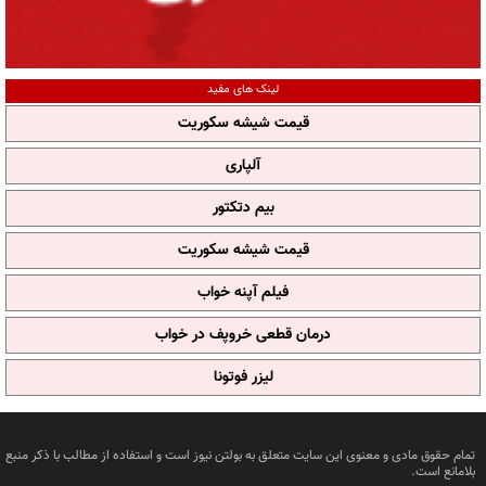
لینک های مفید
قیمت شیشه سکوریت
آلپاری
بیم دتکتور
قیمت شیشه سکوریت
فیلم آپنه خواب
درمان قطعی خروپف در خواب
لیزر فوتونا
تمام حقوق مادی و معنوی این سایت متعلق به بولتن نیوز است و استفاده از مطالب با ذکر منبع
بلامانع است.