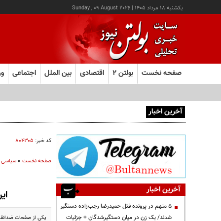
يکشنبه ۱۸ مرداد ۱۴۰۵
|
Sunday , 09 August 2026
صفحه نخست
بولتن ۲
اقتصادی
بین الملل
اجتماعی
ور
آخرین اخبار
هشدار صنعا به عربستان: وقت تلف نکنید
کد خبر:
۸۰۴۳۰۵
صفحه نخست
»
سیاسی
آخرین اخبار
ای
۵ متهم در پرونده قتل حمیدرضا رجب‌زاده دستگیر
شدند/ یک زن در میان دستگیرشدگان + جزئیات
یکی از صفحات ضدانقلا