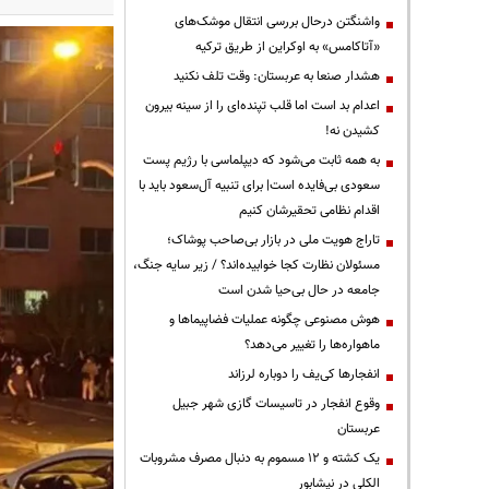
واشنگتن درحال بررسی انتقال موشک‌های
«آتاکامس» به اوکراین از طریق ترکیه
هشدار صنعا به عربستان: وقت تلف نکنید
اعدام بد است اما قلب تپنده‌ای را از سینه بیرون
کشیدن نه!
به همه ثابت می‌شود که دیپلماسی با رژیم پست
سعودی بی‌فایده است| برای تنبیه آل‌سعود باید با
اقدام نظامی تحقیرشان کنیم
تاراج هویت ملی در بازار بی‌صاحب پوشاک؛
مسئولان نظارت کجا خوابیده‌اند؟ / زیر سایه جنگ،
جامعه در حال بی‌حیا شدن است
هوش مصنوعی چگونه عملیات فضاپیماها و
ماهواره‌ها را تغییر می‌دهد؟
انفجارها کی‌یف را دوباره لرزاند
وقوع انفجار در تاسیسات گازی شهر جبیل
عربستان
یک کشته و ۱۲ مسموم به دنبال مصرف مشروبات
الکلی در نیشابور