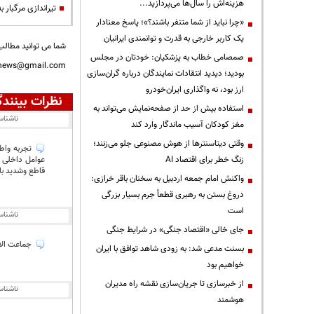
هزینه‌اش را سال‌ها می‌پردازید...
تیراندازی مرگبار 
«چرا نباید از شما متنفر باشند؟»؛ پاسخ معنادار
یک کاربر خارجی به قدرت و توانمندی ایرانیان
شما می توانید مطالب 
صمصامی خطاب به پزشکیان: خودتان در مجلس
nnews@gmail.com
بودید؛ دیدید انتقادات نمایندگان درباره گران‌سازی
ارز بود، نه واگذاری ایران‌خودرو
نظرات بینندگ
استفاده بیش از حد از صفحه‌نمایش می‌تواند به
ناشنا
مغز کودکان آسیب ماندگار وارد کند
وقتی دیتاسنترها از هوش مصنوعی جلو می‌زنند؛
تجربه واطل
زنگ خطر برای اقتصاد AI
عوامل داخلی و
قاطع وشدید با
واکنش امام جمعه اردبیل به سخنان باقر خرازی:
دروغ بستن به رهبری قطعاً جرم بسیار بزرگی
است
ناشنا
جای خالی «اقتصاد جنگی» در شرایط جنگی
جماعت الاغ،
بسنت مدعی شد: به زودی شاهد توافق با ایران
خواهیم بود
از خبرسازی تا جریان‌سازی نقشه راه مدیران
ناشنا
هوشمند