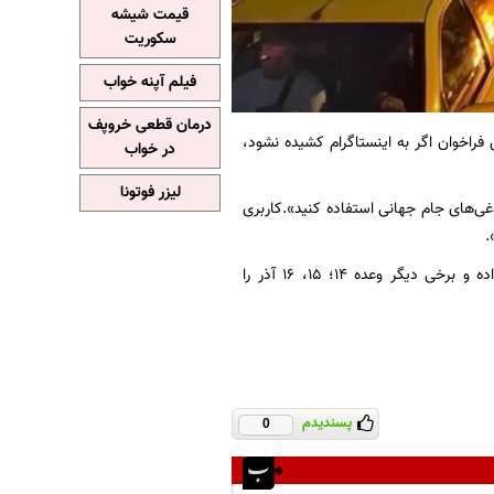
قیمت شیشه
سکوریت
فیلم آپنه خواب
درمان قطعی خروپف
راخوان اگر به اینستاگرام کشیده نشود،
در خواب
لیزر فوتونا
غی‌های جام جهانی استفاده کنید».کاربری
.
پیداست آشوب‌های خیابانی ضدانقلاب حال به جدال‌های توییتری رسیده؛ برخی فراخوان ۸ آذر داده و برخی دیگر وعده ۱۴؛ ۱۵، ۱۶ آذر را
پسندیدم
0