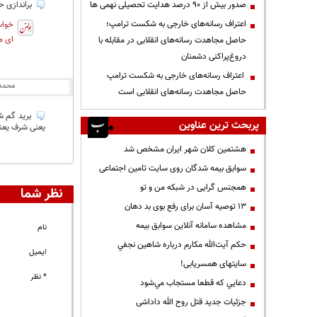
صدور بیش از ۹۰ درصد هدایت تحصیلی نهمی ها
براندازی 
اعتراف رسانه‌های خارجی به شکست ترامپ؛
خواب
ای م
حاصل مجاهدت رسانه‌های انقلابی در مقابله با
دروغ‌پراکنی دشمنان
اعتراف رسانه‌های خارجی به شکست ترامپ
محمد
حاصل مجاهدت رسانه‌های انقلابی است
برید گم ش
پربحث ترین عناوین
یعنی شرف یعنی
هشتمین کلان شهر ایران مشخص شد
سوابق بیمه شدگان روی سایت تامین اجتماعی
همجنس گرایی در شبکه من و تو
نظر شما
13 توصیه آسان برای رفع بوی بد دهان
مشاهده سامانه آنلاين سوابق بیمه
نام
حكم آيت‌الله مكارم درباره شاهين نجفي
ایمیل
سایتهای همسریابی!
* نظر
دعايي كه قطعا مستجاب مي‌شود
جزئیات جدید قتل روح الله داداشی