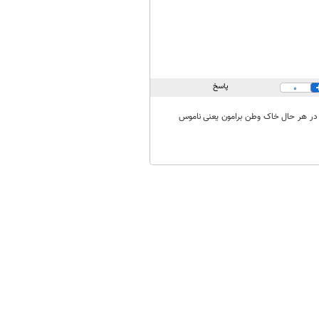
پاسخ
0
در هر حال خاک وطن برامون یعنی ناموس