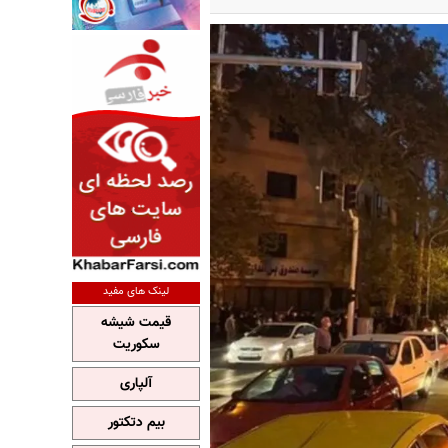
لینک های مفید
قیمت شیشه
سکوریت
آلپاری
بیم دتکتور