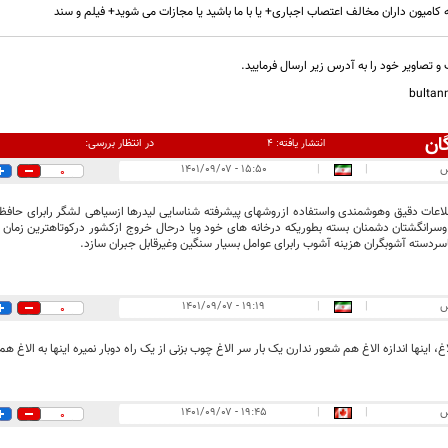
به کامیون داران مخالف اعتصاب اجباری+ یا با ما باشید یا مجازات می شوید+ فیلم و سند
و تصاویر خود را به آدرس زیر ارسال فرمایید.
bulta
ان
در انتظار بررسی:
انتشار یافته:
۴
س
|
|
۱۵:۵۰ - ۱۴۰۱/۰۹/۰۷
0
اعات دقیق وهوشمندی واستفاده ازروشهای پیشرفته شناسایی لیدرها ازسیاهی لشگر رابرای حافظان
سرانگشتان دشمنان بسته بطوریکه درخانه های خود ویا درحال خروج ازکشور درکوتاهترین زمان با
سردسته آشوبگران هزینه آشوب رابرای عوامل بسیار سنگین وغیرقابل جبران سازد.
س
|
|
۱۹:۱۹ - ۱۴۰۱/۰۹/۰۷
0
 اینها اندازه الاغ هم شعور ندارن یک بار سر الاغ چوب بزنی از یک راه دوبار نمیره اینها به الاغ ه
س
|
|
۱۹:۴۵ - ۱۴۰۱/۰۹/۰۷
0