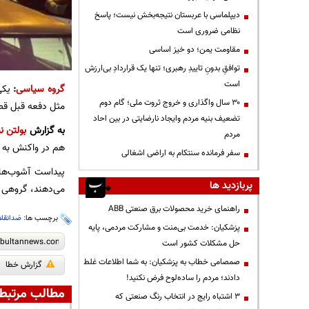
دیپلماسی با عربستان نتیجه‌بخش نیست؛ پاسخ
نظامی ضروری است
مقاومت یمن؛ دو خیز اساسی
توافقِ بدونِ تاییدِ رهبری؛ تنها یک قراردادِ بی‌ارزش
است
گروه سیاسی
:
یکی 
۳۰ سال واگذاری و خروج ثروت ملی؛ گام دوم
مثل دفعه قبل قطعا
تضعیف بنیه مردم وایجاد نارضایتی در بین احاد
به گزارش
بولتن نی
مردم
هم در واکنش به 
سفر فرمانده سنتکام به اراضی اشغالی
پربازدید ها
می‌دهند، گروهی دیگر هم ۱۶، ۱۷ و ۱۸ آذر ر
راهنمای خرید محصولات برق صنعتی ABB
برچسب ها:
ضدانقل
پزشکیان: خدمت بی‌منت و مشارکت مردمی، پایه
حل مشکلات کشور است
صمصامی خطاب به پزشکیان: به شما اطلاعات غلط
گزارش خطا
دادند؛ مردم را ساده‌لوح فرض نکنید!
مطالب مرتبط
3 اشتباه رایج در انتخاب رنگ صنعتی که