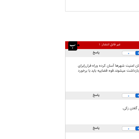
غیر قابل انتشار:
۱
پاسخ
0
 امنیت شهرها آسان کرده وراه فراررابرای
زداشت میشوند.قوه قضاییه باید با برخورد
پاسخ
0
م گفتن زکی.
پاسخ
0