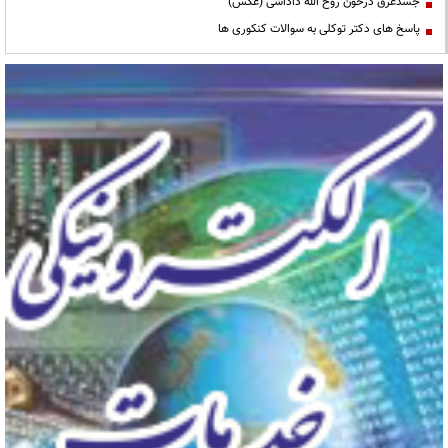
جسدغرق درخون روح الله داداشی (عکس)
پاسخ های دکتر توکلی به سوالات کنکوری ها