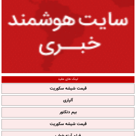
لینک های مفید
قیمت شیشه سکوریت
آلپاری
بیم دتکتور
قیمت شیشه سکوریت