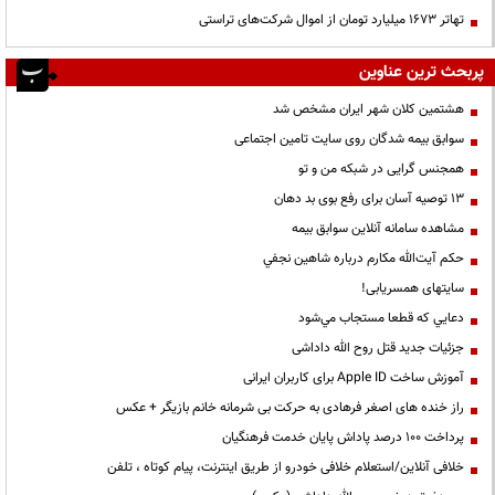
تهاتر ۱۶۷۳ میلیارد تومان از اموال شرکت‌های تراستی
پربحث ترین عناوین
هشتمین کلان شهر ایران مشخص شد
سوابق بیمه شدگان روی سایت تامین اجتماعی
همجنس گرایی در شبکه من و تو
13 توصیه آسان برای رفع بوی بد دهان
مشاهده سامانه آنلاين سوابق بیمه
حكم آيت‌الله مكارم درباره شاهين نجفي
سایتهای همسریابی!
دعايي كه قطعا مستجاب مي‌شود
جزئیات جدید قتل روح الله داداشی
آموزش ساخت Apple ID برای کاربران ایرانی
راز خنده های اصغر فرهادی به حرکت بی شرمانه خانم بازیگر + عکس
پرداخت ۱۰۰ درصد پاداش پایان خدمت فرهنگیان
خلافی آنلاین/استعلام خلافی خودرو از طریق اینترنت، پیام کوتاه ، تلفن