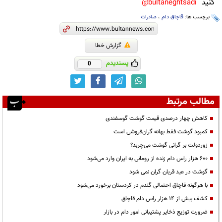
کنید
bultaneghtsadi@
برچسب ها:
قاچاق دام
،
صادرات
گزارش خطا
پسندیدم
0
مطالب مرتبط
کاهش چهار درصدی قیمت گوشت گوسفندی
کمبود گوشت فقط بهانه گران‌فروشی است
زوردولت بر گرانی گوشت می‌چربد؟
۶۰۰ هزار راس دام زنده از رومانی به ایران وارد می‌شود
گوشت در عید قربان گران نمی شود
با هرگونه قاچاق احتمالی گندم در کردستان برخورد می‌شود
کشف بیش از ۱۴ هزار راس دام قاچاق
ضرورت توزیع ذخایر پشتیبانی امور دام در بازار