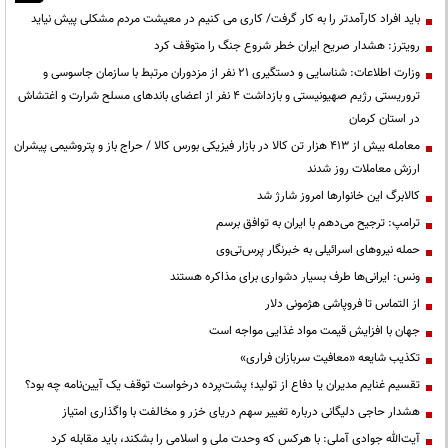
باید افراد کارآمدتر را به کار گرفت/ کاری می کنیم در معیشت مردم مشکلی پیش نیاید
رویترز: هشدار صریح ایران خطر شروع جنگ را متوقف کرد
وزارت اطلاعات: شناسایی و دستگیری ۲۱ نفر از مزدوران مرتبط با سازمان جاسوسی و
تروریستی رژیم صهیونیستی و بازداشت ۴ نفر از اعضای باندهای مسلح شرارت و اغتشاش
در استان کرمان
معامله بیش از ۴۱۳ هزار تن کالا در بازار فیزیکی بورس کالا / حراج باز و پتروشیمی پیشران
ارزش معاملات روز شدند
کالابرگ این خانوارها امروز شارژ شد
ترامپ: ترجیح می‌دهم با ایران به توافق برسم
حمله نیروهای اسرائیلی به خبرنگار پرس‌تی‌وی
ونس: ایرانی‌ها طرف بسیار دشواری برای مذاکره هستند
از التماس تا فروپاشی هژمونی دلار
جهان با افزایش قیمت مواد غذایی مواجه است
تکذیب شایعه «معافیت سربازان فراری»
تقسیم غنایم مدیران یا دفاع از تولید؛ پشت‌پرده درخواست توقف یک آیین‌نامه چه بود؟
هشدار حاجی دلیگانی درباره تغییر سهم دریای خزر و مخالفت با واگذاری امتیاز
آیت‌الله جوادی آملی: با هرکس که وحدت ملی و اسلامی را بشکند، باید مقابله کرد