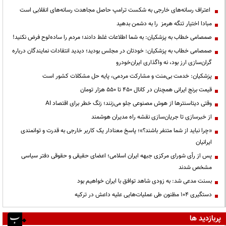
اعتراف رسانه‌های خارجی به شکست ترامپ حاصل مجاهدت رسانه‌های انقلابی است
مبادا اختیار تنگه هرمز را به دشمن بدهید
صمصامی خطاب به پزشکیان: به شما اطلاعات غلط دادند؛ مردم را ساده‌لوح فرض نکنید!
صمصامی خطاب به پزشکیان: خودتان در مجلس بودید؛ دیدید انتقادات نمایندگان درباره
گران‌سازی ارز بود، نه واگذاری ایران‌خودرو
پزشکیان: خدمت بی‌منت و مشارکت مردمی، پایه حل مشکلات کشور است
قیمت‌ برنج ایرانی همچنان در کانال ۴۵۰ تا ۵۵۰ هزار تومان
وقتی دیتاسنترها از هوش مصنوعی جلو می‌زنند؛ زنگ خطر برای اقتصاد AI
از خبرسازی تا جریان‌سازی نقشه راه مدیران هوشمند
«چرا نباید از شما متنفر باشند؟»؛ پاسخ معنادار یک کاربر خارجی به قدرت و توانمندی
ایرانیان
پس از رأی شورای مرکزی جبهه ایران اسلامی؛ اعضای حقیقی و حقوقی دفتر سیاسی
مشخص شدند
بسنت مدعی شد: به زودی شاهد توافق با ایران خواهیم بود
دستگیری ۱۰۴ مظنون طی عملیات‌هایی علیه داعش در ترکیه
پربازدید ها