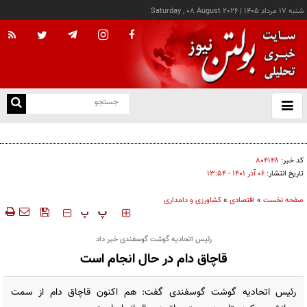
شنبه ۱۷ مرداد ۱۴۰۵
|
Saturday , 08 August 2026
از
و
ته
کالابرگ این خانوارها امروز شارژ شد
ن
نو
کد خبر:
۸۰۴۱۴۸
تاریخ انتشار:
۰۶ آذر ۱۴۰۱ - ۱۳:۵۴
صفحه نخست
»
اقتصادی
»
کشاورزی و دامداری
‍‍‍ پ
پ
رئیس اتحادیه گوشت گوسفندی خبر داد
قاچاق دام در حال انجام است
رئیس اتحادیه گوشت گوسفندی گفت: هم اکنون قاچاق دام از سمت