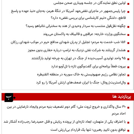
اولین نطق نمایندگان در جلسه وبیناری صحن مجلس
چرا رئیس‌جمهور در ماجرای نقض‌عهد آمریکا در تنگهٔ هرمز، به‌جای «نبذ عهد» و پاسخ
قاطع، دلتنگیِ «تیم کارشناسی برای بررسی نقض» دارد؟
چگونه نقل‌قول منتسب به سردار وحیدی از هند به سخنرانی نتانیاهو رسید؟
سخنگوی وزارت خارجه: عراقچی و قالیباف به پاکستان می‌روند
۱۵۶ شب خدمت به مردم؛ تجلیل از پدران شهدای مدافع حرم در موکب شهدای رزکان
هشدار گرینلند به شرکت نفتی نزدیک به ترامپ درباره حفاری بدون مجوز
95 واحد تولیدی آسیب‌دیده از جنگ در تهران به چرخه تولید بازگشتند
بیروت فعلاً برنامه‌ای برای گفت‌وگوی تازه با تل‌آویو ندارد
تجاوز نظامی رژیم صهیونیستی به خاک سوریه در منطقه القنیطره
وال‌استریت‌ژرونال: جنگ با ایران ضعف‌های ارتش آمریکا را رو کرد
پربازدید ها
۳۰ سال واگذاری و خروج ثروت ملی؛ گام دوم تضعیف بنیه مردم وایجاد نارضایتی در بین
احاد مردم
با اعتراف یکی از متهمان، ابعاد تازه‌ای از پرونده ربایش و قتل حمیدرضا رجب‌زاده آشکار شد
توافقِ بدونِ تاییدِ رهبری؛ تنها یک قراردادِ بی‌ارزش است