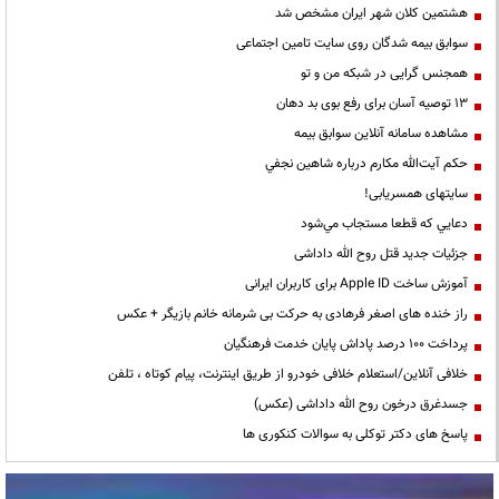
هشتمین کلان شهر ایران مشخص شد
سوابق بیمه شدگان روی سایت تامین اجتماعی
همجنس گرایی در شبکه من و تو
13 توصیه آسان برای رفع بوی بد دهان
مشاهده سامانه آنلاين سوابق بیمه
حكم آيت‌الله مكارم درباره شاهين نجفي
سایتهای همسریابی!
دعايي كه قطعا مستجاب مي‌شود
جزئیات جدید قتل روح الله داداشی
آموزش ساخت Apple ID برای کاربران ایرانی
راز خنده های اصغر فرهادی به حرکت بی شرمانه خانم بازیگر + عکس
پرداخت ۱۰۰ درصد پاداش پایان خدمت فرهنگیان
خلافی آنلاین/استعلام خلافی خودرو از طریق اینترنت، پیام کوتاه ، تلفن
جسدغرق درخون روح الله داداشی (عکس)
پاسخ های دکتر توکلی به سوالات کنکوری ها