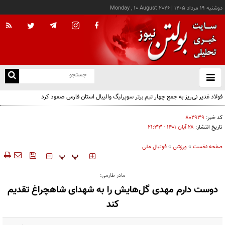
دوشنبه ۱۹ مرداد ۱۴۰۵
|
Monday , 10 August 2026
از
و
ته
فولاد غدیر نی‌ریز به جمع چهار تیم برتر سوپرلیگ والیبال استان فارس صعود کرد
ن
نو
کد خبر:
۸۰۲۹۳۹
تاریخ انتشار:
۲۸ آبان ۱۴۰۱ - ۲۱:۳۳
صفحه نخست
»
ورزشی
»
فوتبال ملی
‍‍‍ پ
پ
مادر طارمی:
دوست دارم مهدی گل‌هایش را به شهدای شاهچراغ تقدیم
کند