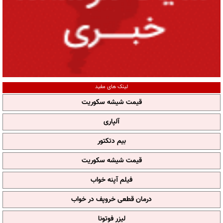
لینک های مفید
قیمت شیشه سکوریت
آلپاری
بیم دتکتور
قیمت شیشه سکوریت
فیلم آپنه خواب
درمان قطعی خروپف در خواب
لیزر فوتونا