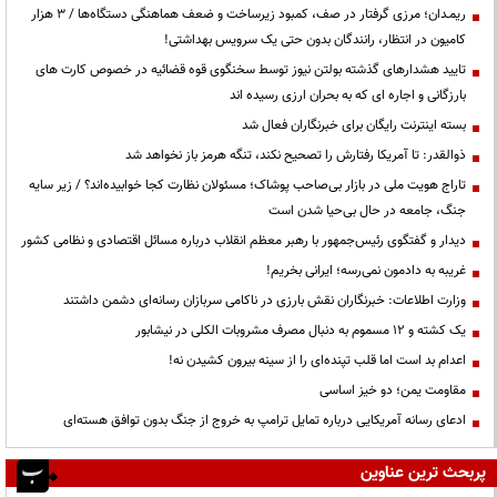
ریمـدان؛ مرزی گرفتار در صف، کمبود زیرساخت و ضعف هماهنگی دستگاه‌ها / ۳ هزار
کامیون در انتظار، رانندگان بدون حتی یک سرویس بهداشتی!
تایید هشدارهای گذشته بولتن نیوز توسط سخنگوی قوه قضائیه در خصوص کارت های
بارزگانی و اجاره ای که به بحران ارزی رسیده اند
بسته اینترنت رایگان برای خبرنگاران فعال شد
ذوالقدر: تا آمریکا رفتارش را تصحیح نکند، تنگه هرمز باز نخواهد شد
تاراج هویت ملی در بازار بی‌صاحب پوشاک؛ مسئولان نظارت کجا خوابیده‌اند؟ / زیر سایه
جنگ، جامعه در حال بی‌حیا شدن است
دیدار و گفتگوی رئیس‌جمهور با رهبر معظم انقلاب درباره مسائل اقتصادی و نظامی کشور
غریبه به دادمون نمی‌رسه؛ ایرانی بخریم!
وزارت اطلاعات: خبرنگاران نقش بارزی در ناکامی سربازان رسانه‌ای دشمن داشتند
یک کشته و ۱۲ مسموم به دنبال مصرف مشروبات الکلی در نیشابور
اعدام بد است اما قلب تپنده‌ای را از سینه بیرون کشیدن نه!
مقاومت یمن؛ دو خیز اساسی
ادعای رسانه آمریکایی درباره تمایل ترامپ به خروج از جنگ بدون توافق هسته‌ای
پربحث ترین عناوین