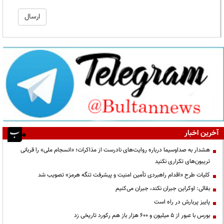
آخرین اخبار
هشدار به صداوسیما درباره روایت‌های نادرست از مذاکرات؛ «انسجام ملی» را قربانی
تریبون‌های تکراری نکنید
کلیات طرح «اقدام راهبردی تأمین امنیت و پیشرفت تنگه هرمز» تصویب شد
بقائی: اوکراین جبران نکند، جبران می‌کنیم
پاییز پربارش در راه است
بورس با عبور از ۵ میلیون و ۶۰۰ هزار باز هم رکورد تاریخی زد