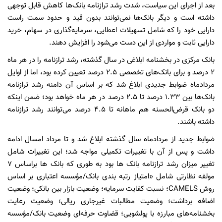
بعد از اجرای این سیاست، شدت رشد ترازنامه بانک‌ها کاهش قابل توجهی
داشته است و دیگر بانک‌ها نمی‌توانند بدون قید و حدود سمت راست
دارایی خود را که شامل تسهیلات اعطایی، سرمایه‌گذاری در سهام، خرید
دارایی ثابت و مواردی از این دست می‌شود را افزایش دهند.
بانک مرکزی در بخشنامه ابلاغی در سال گذشته، رشد ترازنامه را در هر ماه
2 درصد و برای بانک‌های تخصصی 2.5 درصد تعیین کرده بود، اما از اوایل
مردادماه ضوابط جدیدی ابلاغ شد که بر اساس آن دامنه رشد ترازنامه
بانک‌ها بین 1.33 درصد تا 2.5 درصد در هر ماه خواهد بود؛ ضمن اینکه
دو بانک قرض‌الحسنه هم ماهانه تا 4.5 درصد می‌توانند رشد ترازنامه
داشته باشند.
ضوابط جدید از مردادماه سال گذشته ابلاغ شد و تا مرداد امسال ادامه
داشت و پس از آن با تغییرات تکمیلی مواجه شد؛ این تغییرات شامل
تغییر میزان رشد ترازنامه بانک ها بود به طوری که بانک ها براساس 7
مولفه نظارتی شامل «امتیاز رتبه بندی بانک‏/مؤسسه اعتباری بر اساس
روش CAMELS؛ نسبت کفایت سرمایه؛ وضعیت بازار بین بانکی؛ وضعیت
اضافه برداشت؛ وضعیت مطالبات غیرجاری ریالی؛ وضعیت رعایت
بخشنامه‌های مبارزه با پولشویی؛ قضاوت حرفه‌ای وضعیت بانک‏/مؤسسه