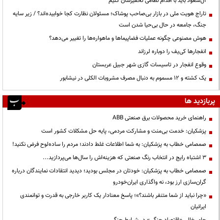
آل‌سعود باید با اقدام نظامی تحقیرشان کنیم
تاراج هویت ملی در بازار بی‌صاحب پوشاک؛ مسئولان نظارت کجا خوابیده‌اند؟ / زیر سایه
جنگ، جامعه در حال بی‌حیا شدن است
هوش مصنوعی چگونه عملیات فضاپیماها و ماهواره‌ها را تغییر می‌دهد؟
انفجارها کی‌یف را دوباره لرزاند
وقوع انفجار در تاسیسات گازی شهر جبیل عربستان
یک کشته و ۱۲ مسموم به دنبال مصرف مشروبات الکلی در نیشابور
پربازدید ها
راهنمای خرید محصولات برق صنعتی ABB
پزشکیان: خدمت بی‌منت و مشارکت مردمی، پایه حل مشکلات کشور است
صمصامی خطاب به پزشکیان: به شما اطلاعات غلط دادند؛ مردم را ساده‌لوح فرض نکنید!
3 اشتباه رایج در انتخاب رنگ صنعتی که هزینه‌اش را سال‌ها می‌پردازید...
صمصامی خطاب به پزشکیان: خودتان در مجلس بودید؛ دیدید انتقادات نمایندگان درباره
گران‌سازی ارز بود، نه واگذاری ایران‌خودرو
«چرا نباید از شما متنفر باشند؟»؛ پاسخ معنادار یک کاربر خارجی به قدرت و توانمندی
ایرانیان