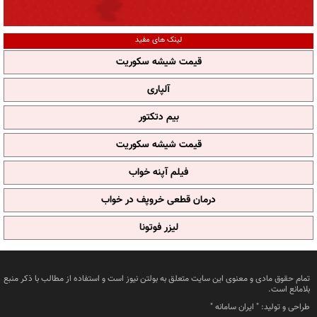
لینک های مفید
قیمت شیشه سکوریت
آلپاری
بیم دتکتور
قیمت شیشه سکوریت
فیلم آپنه خواب
درمان قطعی خروپف در خواب
لیزر فوتونا
تمام حقوق مادی و معنوی این سایت متعلق به بولتن نیوز است و استفاده از مطالب با ذکر منبع
بلامانع است.
طراحی و تولید: "
ایران سامانه
"