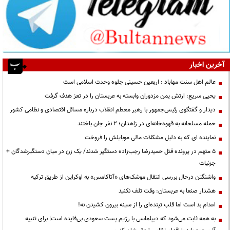
آخرین اخبار
عالم اهل سنت مهاباد : اربعین حسینی جلوه وحدت اسلامی است
یحیی سریع: ارتش یمن مزدوران وابسته به عربستان را در تعز هدف گرفت
دیدار و گفتگوی رئیس‌جمهور با رهبر معظم انقلاب درباره مسائل اقتصادی و نظامی کشور
حمله مسلحانه به قهوه‌خانه‌ای در زاهدان؛ ۲ نفر جان باختند
نماینده ای که به دلیل مشکلات مالی موبایلش را فروخت
۵ متهم در پرونده قتل حمیدرضا رجب‌زاده دستگیر شدند/ یک زن در میان دستگیرشدگان +
جزئیات
واشنگتن درحال بررسی انتقال موشک‌های «آتاکامس» به اوکراین از طریق ترکیه
هشدار صنعا به عربستان: وقت تلف نکنید
اعدام بد است اما قلب تپنده‌ای را از سینه بیرون کشیدن نه!
به همه ثابت می‌شود که دیپلماسی با رژیم پست سعودی بی‌فایده است| برای تنبیه