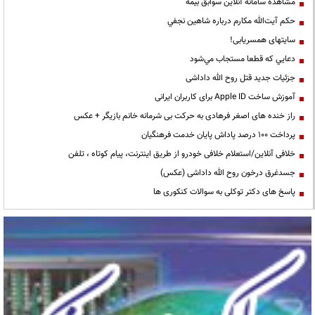
مشاهده سامانه آنلاين سوابق بیمه
حكم آيت‌الله مكارم درباره شاهين نجفي
سایتهای همسریابی!
دعايي كه قطعا مستجاب مي‌شود
جزئیات جدید قتل روح الله داداشی
آموزش ساخت Apple ID برای کاربران ایرانی
راز خنده های اصغر فرهادی به حرکت بی شرمانه خانم بازیگر + عکس
پرداخت ۱۰۰ درصد پاداش پایان خدمت فرهنگیان
خلافی آنلاین/استعلام خلافی خودرو از طریق اینترنت، پیام کوتاه ، تلفن
جسدغرق درخون روح الله داداشی (عکس)
پاسخ های دکتر توکلی به سوالات کنکوری ها