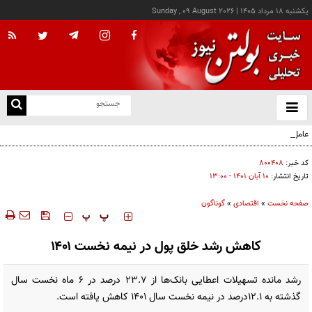
يکشنبه ۱۸ مرداد ۱۴۰۵
|
Sunday , 09 August 2026
از
و
ته
عامل افزایش قبوض آب و برق برخی مشترکان چه بود؟
ن
نو
کد خبر:
۸۰۰۴۰۸
تاریخ انتشار:
۱۰ آبان ۱۴۰۱ - ۱۳:۰۰
صفحه نخست
»
اقتصادی
»
گوناگون
‍‍‍ پ
پ
کاهش رشد خلق پول در نیمه نخست ۱۴۰۱
رشد مانده تسهیلات اعطایی بانک‌ها از ۲۳.۷ درصد در ۶ ماه نخست سال
گذشته به ۱۲.۱درصد در نیمه نخست سال ۱۴۰۱ کاهش یافته است.