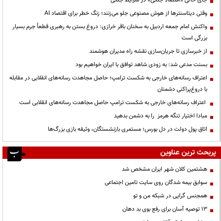
جای خالی «اقتصاد جنگی» در شرایط جنگی
وقتی دیتاسنترها از هوش مصنوعی جلو می‌زنند؛ زنگ خطر برای اقتصاد AI
واکنش امام جمعه اردبیل به سخنان باقر خرازی: دروغ بستن به رهبری قطعاً جرم بسیار
بزرگی است
از خبرسازی تا جریان‌سازی نقشه راه مدیران هوشمند
بسنت مدعی شد: به زودی شاهد توافق با ایران خواهیم بود
اعتراف رسانه‌های خارجی به شکست ترامپ؛ حاصل مجاهدت رسانه‌های انقلابی در مقابله
با دروغ‌پراکنی دشمنان
اعتراف رسانه‌های خارجی به شکست ترامپ حاصل مجاهدت رسانه‌های انقلابی است
مبادا اختیار تنگه هرمز را به دشمن بدهید
اتاق پول دولت در دل بورس؛ مستمری بازنشستگان، وثیقه بازی بزرگ‌ها
پربحث ترین عناوین
هشتمین کلان شهر ایران مشخص شد
سوابق بیمه شدگان روی سایت تامین اجتماعی
همجنس گرایی در شبکه من و تو
13 توصیه آسان برای رفع بوی بد دهان