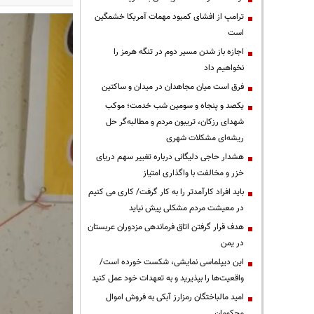
ترامپ از افشای کمبود مهمات آمریکا خشمگین
است
اجازه باز شدن مسیر دوم در تنگه هرمز را
نخواهیم داد
فرق است میان مجاهدان در میدان و ساکتین
یکصد و پنجاه و سومین شب خدمت؛ موکب
شهدای رزکان، تریبون مردم و مطالبه‌گر حل
ریشه‌ای مشکلات شهری
هشدار حاجی دلیگانی درباره تغییر سهم دریای
خزر و مخالفت با واگذاری امتیاز
باید افراد کارآمدتر را به کار گرفت/ کاری می کنیم
در معیشت مردم مشکلی پیش نیاید
هدف قرار گرفتن اتاق‌ فرماندهی مزدوران عربستان
در یمن
این دیپلماسی نمایشی، شکست خورده است/
واقعیت‌ها را بپذیرید و به تعهدات خود عمل کنید
امید مالباختگان رمزارز آبکی به فروش اموال
محکومان