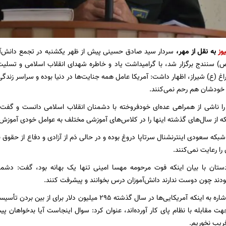
وز
به نقل از مهر،
سردار سید صادق حسینی پیش از ظهر یکشنبه در تجمع دانش‌آم
 سنندج برگزار شد، با گرامیداشت یاد و خاطره شهدای انقلاب اسلامی و تسلیت 
 (ع) شیراز، اظهار داشت: آمریکا عامل همه جنایت‌ها در دنیا بوده و سراسر زند
خودشان هم‌ رحم نمی‌کنند.
 را ناشی از همراهی عده‌ای خودفروخته با دشمنان انقلاب اسلامی دانست و گفت
که از سال‌های گذشته اینها را در کلاس‌های آموزشی مختلف به عوامل خودی آموزش دا
 شبکه سعودی اینترنشنال سرتاپا دروغ بوده و در حالی دَم از آزادی و دفاع از حقو
را رعایت نمی‌کنند.
دستان با بیان اینکه فوت مرحومه مهسا امینی تنها یک بهانه بود، گفت: دشمن
 بودند چون دوست ندارند دانش‌آموزان درس بخوانند و پیشرفت کنند.
سردار حسینی با اشاره به اینکه آمریکایی‌ها در سال گذشته ۲۹۵ می
ت مقابله با نظام پای کار آورده‌اند، عنوان کرد: سوال اینجاست آیا بدخواهان پیش
ریب نخوریم.