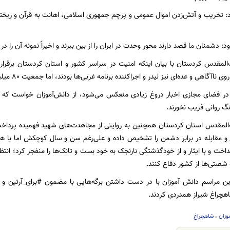
 تخریب و آتش‌زدن اموال عمومی و پرچم جمهوری اسلامی، اهانت به قرآن و ریختن
: دشمنان ما قصد دارند محور وحدت در ایران را از بین ببرند و اخیراً نمونه آن را د
‌المقدس کردستان با بیان اینکه امنیت در سراسر کشور و استان کردستان برقرار 
اهی و عده‌ای نیز لیدر و اجراکننده برنامه غربی‌ها بودند، اما جمعیت ۸۰ میلیونی کشور مدافع نظام هستند.
ه در فضای مجازی اخبار دروغ زیادی منعکس می‌شود، از دانش‌آموزان خواست ک
گ روانی فریب نخورند.
‌المقدس استان کردستان همچنین به روایتی از مجاهدت‌های شهید فهمیده پرداخت
و مقابله در برابر دشمن را تشخیص داده و علی‌رغم سن و سال کوچکش اما با همه
نداخت و با ایثار و از خودگذشتگی نارنجک به خود بست و تانک‌ها را منفجر کرد؛ انتظا
شصتی‌ها از کشور دفاع کنند.
ن مراسم دانش آموزان با در دست داشتن برگه‌هایی با مضمون #برای_آرتین و #ب
هچراغ شیراز همدردی کردند.
وزان
،
شاهچراغ