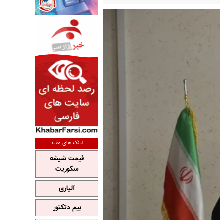
لینک های مفید
قیمت شیشه
سکوریت
آلپاری
بیم دتکتور