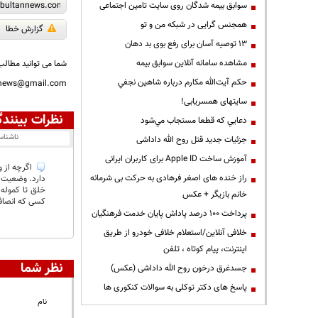
سوابق بیمه شدگان روی سایت تامین اجتماعی
همجنس گرایی در شبکه من و تو
گزارش خطا
13 توصیه آسان برای رفع بوی بد دهان
مشاهده سامانه آنلاين سوابق بیمه
شما می توانید مطالب 
حكم آيت‌الله مكارم درباره شاهين نجفي
nnews@gmail.com
سایتهای همسریابی!
نظرات بینندگ
دعايي كه قطعا مستجاب مي‌شود
ناشنا
جزئیات جدید قتل روح الله داداشی
آموزش ساخت Apple ID برای کاربران ایرانی
اگرچه از و
راز خنده های اصغر فرهادی به حرکت بی شرمانه
دارد. وضعیت 
خلق تا کموله
خانم بازیگر + عکس
کسی که انصاف 
پرداخت ۱۰۰ درصد پاداش پایان خدمت فرهنگیان
خلافی آنلاین/استعلام خلافی خودرو از طریق
اینترنت، پیام کوتاه ، تلفن
نظر شما
جسدغرق درخون روح الله داداشی (عکس)
پاسخ های دکتر توکلی به سوالات کنکوری ها
نام