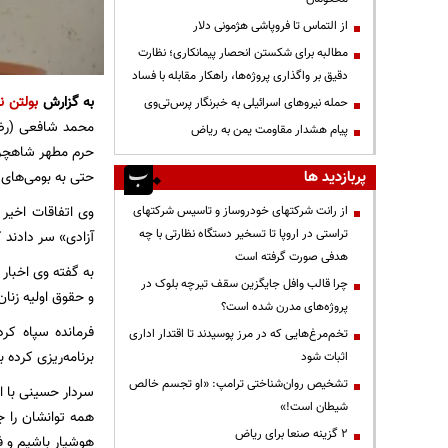
از التماس تا فروپاشی هژمونی دلار
مطالبه برای شکستن انحصار پیمانکاری؛ نظارت
دقیق بر واگذاری پروژه‌ها، راهکار مقابله با فساد
به گزارش
بولتن نی
حمله نیروهای اسرائیلی به خبرنگار پرس‌تی‌وی
محمد شافعی (رض)
پیام هشدار مقاومت یمن به ریاض
حرم مطهر شاهچراغ
پربازدید ها
حتی به بومی‌های 
وی اتفاقات اخیر
از رانت‌ شرکتهای خودروساز و تاسیس شرکتهای
تراستی در اروپا تا تسخیر دستگاه نظارتی با چه
آزادی» سر دادند 
هدفی صورت گرفته است
به گفته وی اخبار
چرا قالب وافل جایگزین سقف تیرچه بلوک در
و حقوق اولیه زنان 
پروژه‌های مدرن شده است؟
فرمانده سپاه کر
تخم‌مرغ‌هایی که در مرز پوسیدند تا اقتدار اداری
برنامه‌ریزی کرده
اثبات شود
تشخیص روان‌شناختی ترامپ: «او تجسم خالص
شیطان است!»
همه توانشان را جه
۲ گزینه صنعا برای ریاض
هوشیار باشیم و ف