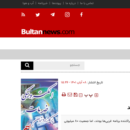
تماس با ما
|
درباره ما
|
پیوندها
|
خبرنامه
|
آب و هوا
تاریخ انتشار:
۰۸ آبان ۱۴۰۱ - ۱۵:۴۶
‍‍‍ پ
پ
سنندج- فرمانده سپاه بیت المقدس کردستان گفت: در اتفاقات اخیر اگرچه تعدادی محدود از روی ناآگاهی و عده‌ای نیز لیدر و اجراکننده برنامه غربی‌ها بودند، اما جمعیت ۸۰ میلیونی