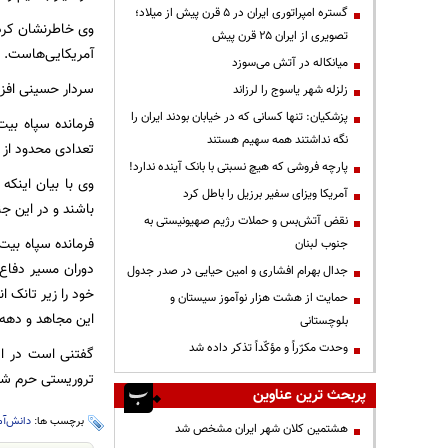
گستره امپراتوری ایران در ۵ قرن پیش از میلاد؛
وی خاطرنشان کرد:
تصویری از ایران ۲۵ قرن پیش
آمریکایی‌هاست.
میانکاله در آتش می‌سوزد
سردار حسینی افزود
زلزله شهر یاسوج را لرزاند
پزشکیان: تنها کسانی که در خیابان بودند ایران را
فرمانده سپاه بیت
نگه نداشتند همه سهیم هستند
تعدادی محدود از روی ناآگ
پارچه فروشی که هیچ نسبتی با بانک آینده ندارد!
وی با بیان اینک
آمریکا ویزای سفیر برزیل را باطل کرد
باشند و در این جن
نقض آتش‌بس و حملات رژیم صهیونیستی به
فرمانده سپاه بیت
جنوب لبنان
دوران مسیر دفاع 
جدال بهرام افشاری و امین حیایی در صدر جدول
خود را زیر تانک ا
حمایت از هشت هزار نوآموز سیستان و
این مجاهد و دهه 
بلوچستانی
وحدت مکرّراً و مؤکّداً تذکر داده شد
گفتنی است در ای
تروریستی حرم شا
پربحث ترین عناوین
برچسب ها:
دانش‌آم
هشتمین کلان شهر ایران مشخص شد