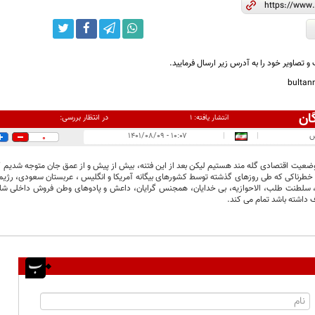
و تصاویر خود را به آدرس زیر ارسال فرمایید.
bulta
ان
در انتظار بررسی:
انتشار یافته:
۱
س
|
|
۱۰:۰۷ - ۱۴۰۱/۰۸/۰۹
0
ضعیت اقتصادی گله مند هستیم لیکن بعد از این فتنه، بیش از پیش و از عمق جان متوجه شدیم 
خطرناکی که طی روزهای گذشته توسط کشورهای بیگانه آمریکا و انگلیس ، عربستان سعودی، رژیم
، سلطنت طلب، الاحوازیه، بی خدایان، همجنس گرایان، داعش و پادوهای وطن فروش داخلی شا
داشته باشد تمام می کند.