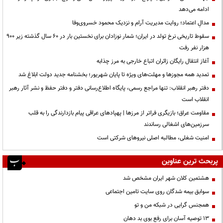
ادامه می‌دهد
مدالِ اعتماد؛ روایت مدیریت آرام و نزدیک محمود خسروی‌وفا
سقوط تاریخی نرخ تولد در ایران؛ شمار نوزادان برای نخستین بار در ۶۰ سال گذشته زیر ۹۰۰
هزار نفر رفت
آغاز انتقال رایگان زائران اتباع خارجی به مرز چذابه
تمدید همه مجوزها و مهلت‌های ویژه تا پایان شهریور؛ بخشنامه جدید دولت ابلاغ شد
دفتر رهبر انقلاب: تنها مراجع رسمی، پایگاه اطلاع‌رسانی دفتر و دفتر حفظ و نشر آثار رهبر
انقلاب است
مقاومت عراق؛ بازیگری فراتر از مرزها | پهپادهای عراقی پیام بازدارندگی را به قلب
سرزمین‌های اشغالی رساندند
‌امنیت شغلی، مطالبه اصلی نیروهای شرکتی است
پربحث ترین عناوین
هشتمین کلان شهر ایران مشخص شد
سوابق بیمه شدگان روی سایت تامین اجتماعی
همجنس گرایی در شبکه من و تو
13 توصیه آسان برای رفع بوی بد دهان