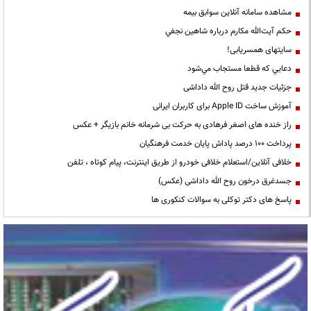
مشاهده سامانه آنلاين سوابق بیمه
حكم آيت‌الله مكارم درباره شاهين نجفي
سایتهای همسریابی!
دعايي كه قطعا مستجاب مي‌شود
جزئیات جدید قتل روح الله داداشی
آموزش ساخت Apple ID برای کاربران ایرانی
راز خنده های اصغر فرهادی به حرکت بی شرمانه خانم بازیگر + عکس
پرداخت ۱۰۰ درصد پاداش پایان خدمت فرهنگیان
خلافی آنلاین/استعلام خلافی خودرو از طریق اینترنت، پیام کوتاه ، تلفن
جسدغرق درخون روح الله داداشی (عکس)
پاسخ های دکتر توکلی به سوالات کنکوری ها