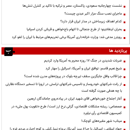
نشست چهارجانبه سعودی، پاکستان، مصر و ترکیه با تاکید بر کنترل تنش‌ها
ماجرای نصب سنگ مزار اکبر عبدی چیست؟
کدام اهداف زیرساختی در مدار ایران قرار دارد؟
بحران اینفانتینو؛ از طرح جنجالی تا اتهام باج‌خواهی و قربانی کردن اسپانیا
رویترز مدعی شد: وزارت خزانه‌داری آمریکا برخی تحریم‌های مرتبط با ایران را لغو کرد
پربازدید ها
ضربات شدیدی در جنگ ۱۷ روزه محرم به آمریکا وارد کردیم
شیخ نعیم قاسم: توافق ایران و آمریکا، اسرائیل را مهار کرد
چرا قالب وافل جایگزین سقف تیرچه بلوک در پروژه‌های مدرن شده است؟
از رانت‌ شرکتهای خودروساز و تاسیس شرکتهای تراستی در اروپا تا تسخیر دستگاه نظارتی
با چه هدفی صورت گرفته است
آغاز اجتماع خون‌خواهی اقای شهید ایران در پیاده‌روی جاماندگان اربعین
صمصامی: ریشه مشکلات اقتصادی، گرانی نرخ ارز است/ طرح «تقویت پول ملی» در
کمیسیون اقتصادی رأی نیاورد
میناب؛ شهرِ مقبره‌های کوچک!
جهاد اسلامی: اسرائیل با چراغ سبز آمریکا، پروژه نسل‌کشی و کوچ اجباری مردم غزه را