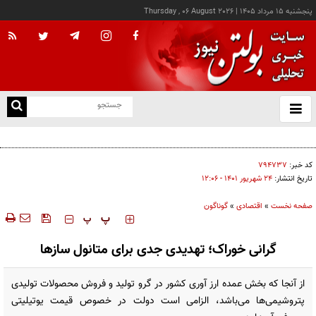
پنجشنبه ۱۵ مرداد ۱۴۰۵
|
Thursday , 06 August 2026
از
و
ته
رشد بیش از ۱۳۰ هزار واحدی شاخص کل بورس
ن
نو
کد خبر:
۷۹۴۷۳۷
تاریخ انتشار:
۲۴ شهريور ۱۴۰۱ - ۱۲:۰۶
صفحه نخست
»
اقتصادی
»
گوناگون
‍‍‍ پ
پ
گرانی خوراک؛ تهدیدی جدی برای متانول سازها
از آنجا که بخش عمده ارز آوری کشور در گرو تولید و فروش محصولات تولیدی
پتروشیمی‌ها می‌باشد، الزامی است دولت در خصوص قیمت یوتیلیتی