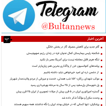
آخرین اخبار
گام جدید برای کاهش مصرف گاز در بخش خانگی
شکنجه رئیس بیمارستان کمال عدوان غزه در زندان رژیم صهیونیستی
تنگه هرمز قابل معامله نیست برای آمریکا معبر باز نکنید
پیامدهای کنوانسیون خزر از واگذاری بحرین هم زیان‌بارتر است
از دشمن ذره ای امید خیرخواهی نباید داشته باشیم
موکب شهدای رزکان؛ ۱۵۲ شب همدلی، خدمت و میزبانی از مردم ولایت‌مدار شهریار
پل شهرستان پل‌سفید پس از ۲۵ سال به مرحله بهره‌برداری رسید
گستره امپراتوری ایران در ۵ قرن پیش از میلاد؛ تصویری از ایران ۲۵ قرن پیش
وحدت مکرّراً و مؤکّداً تذکر داده شد
پزشکیان: تنها کسانی که در خیابان بودند ایران را نگه نداشتند همه سهیم هستند