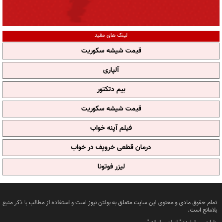
لینک های مفید
قیمت شیشه سکوریت
آلپاری
بیم دتکتور
قیمت شیشه سکوریت
فیلم آپنه خواب
درمان قطعی خروپف در خواب
لیزر فوتونا
تمام حقوق مادی و معنوی این سایت متعلق به بولتن نیوز است و استفاده از مطالب با ذکر منبع
بلامانع است.