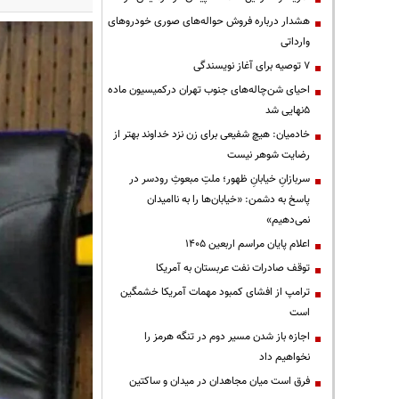
هشدار درباره فروش حواله‌های صوری خودروهای
وارداتی
۷ توصیه برای آغاز نویسندگی
احیای شن‌چاله‌های جنوب تهران درکمیسیون ماده
۵نهایی شد
خادمیان: هیچ شفیعی برای زن نزد خداوند بهتر از
رضایت شوهر نیست
سربازانِ خیابانِ ظهور؛ ملتِ مبعوثِ رودسر در
پاسخ به دشمن: «خیابان‌ها را به ناامیدان
نمی‌دهیم»
اعلام پایان مراسم اربعین ۱۴۰۵
توقف صادرات نفت عربستان به آمریکا
ترامپ از افشای کمبود مهمات آمریکا خشمگین
است
اجازه باز شدن مسیر دوم در تنگه هرمز را
نخواهیم داد
فرق است میان مجاهدان در میدان و ساکتین