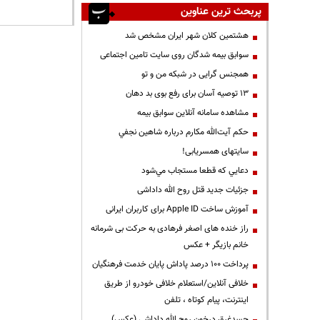
پربحث ترین عناوین
هشتمین کلان شهر ایران مشخص شد
سوابق بیمه شدگان روی سایت تامین اجتماعی
همجنس گرایی در شبکه من و تو
13 توصیه آسان برای رفع بوی بد دهان
مشاهده سامانه آنلاين سوابق بیمه
حكم آيت‌الله مكارم درباره شاهين نجفي
سایتهای همسریابی!
دعايي كه قطعا مستجاب مي‌شود
جزئیات جدید قتل روح الله داداشی
آموزش ساخت Apple ID برای کاربران ایرانی
راز خنده های اصغر فرهادی به حرکت بی شرمانه
خانم بازیگر + عکس
پرداخت ۱۰۰ درصد پاداش پایان خدمت فرهنگیان
خلافی آنلاین/استعلام خلافی خودرو از طریق
اینترنت، پیام کوتاه ، تلفن
جسدغرق درخون روح الله داداشی (عکس)