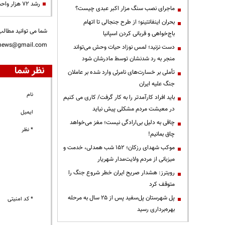
رشد ۷۲ هزار واحدی شاخص بورس از ابتدای سال
ماجرای نصب سنگ مزار اکبر عبدی چیست؟
بحران اینفانتینو؛ از طرح جنجالی تا اتهام
شما می توانید مطالب 
باج‌خواهی و قربانی کردن اسپانیا
nnews@gmail.com
دست نزنید؛ لمس نوزاد حیات وحش می‌تواند
منجر به رد شدنشان توسط مادرشان شود
نظر شما
تأملی بر خسارت‌های نامرئی وارد شده بر عاملان
جنگ علیه ایران
نام
باید افراد کارآمدتر را به کار گرفت/ کاری می کنیم
در معیشت مردم مشکلی پیش نیاید
ایمیل
چاقی به دلیل بی‌ارادگی نیست؛ مغز می‌خواهد
* نظر
چاق بمانیم!
موکب شهدای رزکان؛ ۱۵۲ شب همدلی، خدمت و
میزبانی از مردم ولایت‌مدار شهریار
رویترز: هشدار صریح ایران خطر شروع جنگ را
متوقف کرد
پل شهرستان پل‌سفید پس از ۲۵ سال به مرحله
* کد امنیتی
بهره‌برداری رسید