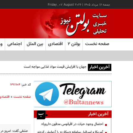
جمعه ۱۶ مرداد ۱۴۰۵
|
Friday , 07 August 2026
صفحه نخست
بولتن ۲
اقتصادی
بین الملل
اجتماعی
ور
آخرین اخبار
کد خبر:
۷۹۱۷۰۴
صفحه نخست
»
اقتصادی
آخرین اخبار
احتمال وجود حیات در اقیانوس مدفون «اروپا»
عشقی گفت: امروز در ج
آمریکا و اسرائیل سامانه «پیکان» را آزمایش کردند