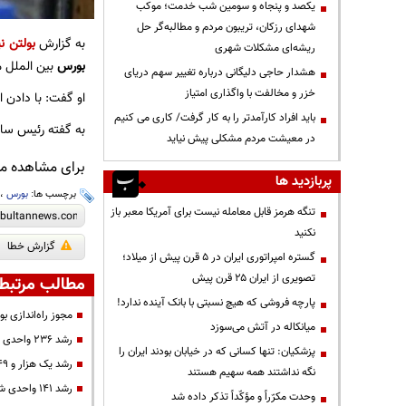
یکصد و پنجاه و سومین شب خدمت؛ موکب
شهدای رزکان، تریبون مردم و مطالبه‌گر حل
به گزارش
بولتن نی
ریشه‌ای مشکلات شهری
بورس
بین الملل م
هشدار حاجی دلیگانی درباره تغییر سهم دریای
خزر و مخالفت با واگذاری امتیاز
او گفت: با دادن 
باید افراد کارآمدتر را به کار گرفت/ کاری می کنیم
به گفته رئیس ساز
در معیشت مردم مشکلی پیش نیاید
برای مشاهده مطا
پربازدید ها
برچسب ها:
بورس
،
تنگه هرمز قابل معامله نیست برای آمریکا معبر باز
نکنید
گزارش خطا
گستره امپراتوری ایران در ۵ قرن پیش از میلاد؛
تصویری از ایران ۲۵ قرن پیش
مطالب مرتبط
پارچه فروشی که هیچ نسبتی با بانک آینده ندارد!
مجوز راه‌اندازی ب
میانکاله در آتش می‌سوزد
رشد ۲۳۶ واحدی شاخص کل بورس
پزشکیان: تنها کسانی که در خیابان بودند ایران را
رشد یک هزار و ۴۹ واحدی شاخص کل بورس
نگه نداشتند همه سهیم هستند
رشد ۱۴۱ واحدی شاخص کل بورس
وحدت مکرّراً و مؤکّداً تذکر داده شد