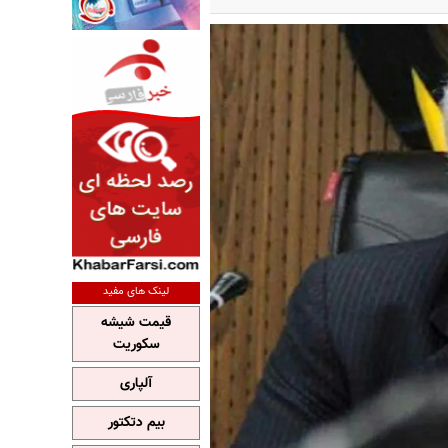
لینک های مفید
قیمت شیشه
سکوریت
آلپاری
بیم دتکتور