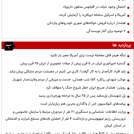
احتمال وجود حیات در اقیانوس مدفون «اروپا»
آمریکا و اسرائیل سامانه «پیکان» را آزمایش کردند
هشدار درباره فروش حواله‌های صوری خودروهای وارداتی
۷ توصیه برای آغاز نویسندگی
پربازدید ها
تنگه هرمز قابل معامله نیست برای آمریکا معبر باز نکنید
گستره امپراتوری ایران در ۵ قرن پیش از میلاد؛ تصویری از ایران ۲۵ قرن پیش
باید افراد کارآمدتر را به کار گرفت/ کاری می کنیم در معیشت مردم مشکلی پیش نیاید
موکب شهدای رزکان؛ ۱۵۲ شب همدلی، خدمت و میزبانی از مردم ولایت‌مدار شهریار
رویترز: هشدار صریح ایران خطر شروع جنگ را متوقف کرد
پل شهرستان پل‌سفید پس از ۲۵ سال به مرحله بهره‌برداری رسید
پیامدهای کنوانسیون خزر از واگذاری بحرین هم زیان‌بارتر است
وزارت اطلاعات: شناسایی و دستگیری ۲۱ نفر از مزدوران مرتبط با سازمان جاسوسی و
تروریستی رژیم صهیونیستی و بازداشت ۴ نفر از اعضای باندهای مسلح شرارت و اغتشاش
در استان کرمان
معامله بیش از ۴۱۳ هزار تن کالا در بازار فیزیکی بورس کالا / حراج باز و پتروشیمی پیشران