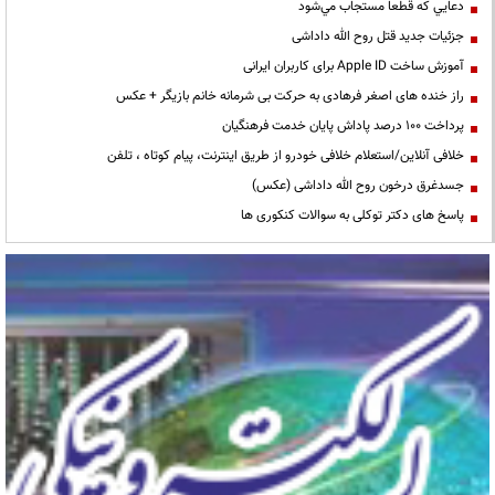
دعايي كه قطعا مستجاب مي‌شود
جزئیات جدید قتل روح الله داداشی
آموزش ساخت Apple ID برای کاربران ایرانی
راز خنده های اصغر فرهادی به حرکت بی شرمانه خانم بازیگر + عکس
پرداخت ۱۰۰ درصد پاداش پایان خدمت فرهنگیان
خلافی آنلاین/استعلام خلافی خودرو از طریق اینترنت، پیام کوتاه ، تلفن
جسدغرق درخون روح الله داداشی (عکس)
پاسخ های دکتر توکلی به سوالات کنکوری ها