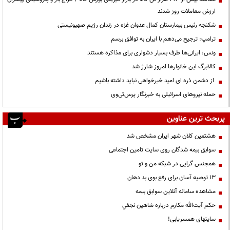
ارزش معاملات روز شدند
شکنجه رئیس بیمارستان کمال عدوان غزه در زندان رژیم صهیونیستی
ترامپ: ترجیح می‌دهم با ایران به توافق برسم
ونس: ایرانی‌ها طرف بسیار دشواری برای مذاکره هستند
کالابرگ این خانوارها امروز شارژ شد
از دشمن ذره ای امید خیرخواهی نباید داشته باشیم
حمله نیروهای اسرائیلی به خبرنگار پرس‌تی‌وی
پربحث ترین عناوین
هشتمین کلان شهر ایران مشخص شد
سوابق بیمه شدگان روی سایت تامین اجتماعی
همجنس گرایی در شبکه من و تو
13 توصیه آسان برای رفع بوی بد دهان
مشاهده سامانه آنلاين سوابق بیمه
حكم آيت‌الله مكارم درباره شاهين نجفي
سایتهای همسریابی!