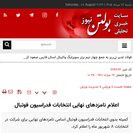
شنبه ۱۷ مرداد ۱۴۰۵
|
Saturday , 08 August 2026
از
و
ته
فولاد غدیر نی‌ریز به جمع چهار تیم برتر سوپرلیگ والیبال استان فارس صعود کرد
ن
نو
کد خبر:
۷۸۹۸۶۶
تاریخ انتشار:
۱۹ مرداد ۱۴۰۱ - ۱۰:۲۸
صفحه نخست
»
ورزشی
»
مدیریت ورزش
‍‍‍ پ
پ
اعلام نامزدهای نهایی انتخابات فدراسیون فوتبال
کمیته بدوی انتخابات فدراسیون فوتبال اسامی نامزدهای نهایی برای شرکت در
انتخابات ۸ شهریور ماه را اعلام کرد.