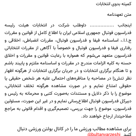
کمیته بدوی انتخابات
متن تعهدنامه
اینجانب ................ داوطلب شرکت در انتخابات هیئت رئیسه
فدراسیون فوتبال جمهوری اسلامی ایران با اطلاع کامل از قوانین و مقررات
ج.ا.ا.، اساسنامه فیفا و فدراسیون فوتبال، مقررات انضباطی، اخلاقی و
رفتاری فیفا و فدراسیون فوتبال و خصوصاً با آگاهی از مقررات انتخاباتی
فدراسیون متعهد می‌شوم که همواره با رعایت قوانین و مقررات و اخلاق
حسنه به کلیه الزامات مندرج در مقررات و اساسنامه ملتزم و پایبند باشم
و تا هنگام برگزاری انتخابات و در جریان برگزاری انتخابات از هرگونه اظهار
نظر تنش‌زا در مصاحبه یا مناظره‌های احتمالی علیه هر شخص حقیقی یا
حقوقی امتناع نمایم و در صورت مشاهده هرگونه تخلف انتخاباتی،
موضوع را با ذکر دلایل و مستندات به‌صورت کتبی و محرمانه به رئیس و
دبیرکل فدراسیون فوتبال اطلاع‌رسانی نمایم و در غیر این صورت، مسئولین
فدراسیون، موضوع را جهت بررسی، تصمیم‌گیری و اقدام قانونی به مراجع
صلاحیتدار ارجاع خواهند داد.
برای مشاهده مطالب ورزشی ما را در کانال بولتن ورزشی دنبال
کنید
bultanvarzeshi@