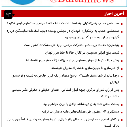
آخرین اخبار
صمصامی خطاب به پزشکیان: به شما اطلاعات غلط دادند؛ مردم را ساده‌لوح فرض نکنید!
صمصامی خطاب به پزشکیان: خودتان در مجلس بودید؛ دیدید انتقادات نمایندگان درباره
گران‌سازی ارز بود، نه واگذاری ایران‌خودرو
پزشکیان: خدمت بی‌منت و مشارکت مردمی، پایه حل مشکلات کشور است
قیمت‌ برنج ایرانی همچنان در کانال ۴۵۰ تا ۵۵۰ هزار تومان
وقتی دیتاسنترها از هوش مصنوعی جلو می‌زنند؛ زنگ خطر برای اقتصاد AI
از خبرسازی تا جریان‌سازی نقشه راه مدیران هوشمند
«چرا نباید از شما متنفر باشند؟»؛ پاسخ معنادار یک کاربر خارجی به قدرت و توانمندی
ایرانیان
پس از رأی شورای مرکزی جبهه ایران اسلامی؛ اعضای حقیقی و حقوقی دفتر سیاسی
مشخص شدند
بسنت مدعی شد: به زودی شاهد توافق با ایران خواهیم بود
دستگیری ۱۰۴ مظنون طی عملیات‌هایی علیه داعش در ترکیه
واکنش امام جمعه اردبیل به سخنان باقر خرازی: دروغ بستن به رهبری قطعاً جرم بسیار
بزرگی است