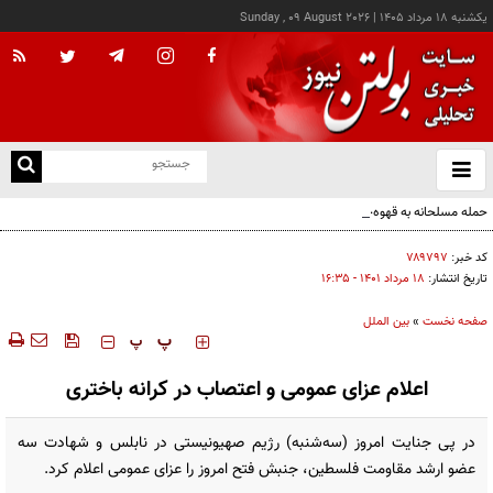
يکشنبه ۱۸ مرداد ۱۴۰۵
|
Sunday , 09 August 2026
از
و
ته
حمله مسلحانه به قهوه‌خانه‌ای در زاهدان؛ ۲ نفر جان باختند
ن
نو
کد خبر:
۷۸۹۷۹۷
تاریخ انتشار:
۱۸ مرداد ۱۴۰۱ - ۱۶:۳۵
صفحه نخست
»
بین الملل
‍‍‍ پ
پ
اعلام عزای عمومی و اعتصاب در کرانه باختری
در پی جنایت امروز (سه‌شنبه) رژیم صهیونیستی در نابلس و شهادت سه
عضو ارشد مقاومت فلسطین، جنبش فتح امروز را عزای عمومی اعلام کرد.