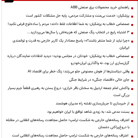
راهنمای خرید محصولات برق صنعتی ABB
پزشکیان: خدمت بی‌منت و مشارکت مردمی، پایه حل مشکلات کشور است
صمصامی خطاب به پزشکیان: به شما اطلاعات غلط دادند؛ مردم را ساده‌لوح فرض نکنید!
3 اشتباه رایج در انتخاب رنگ صنعتی که هزینه‌اش را سال‌ها می‌پردازید...
«چرا نباید از شما متنفر باشند؟»؛ پاسخ معنادار یک کاربر خارجی به قدرت و توانمندی
ایرانیان
صمصامی خطاب به پزشکیان: خودتان در مجلس بودید؛ دیدید انتقادات نمایندگان درباره
گران‌سازی ارز بود، نه واگذاری ایران‌خودرو
وقتی دیتاسنترها از هوش مصنوعی جلو می‌زنند؛ زنگ خطر برای اقتصاد AI
جای خالی «اقتصاد جنگی» در شرایط جنگی
واکنش امام جمعه اردبیل به سخنان باقر خرازی: دروغ بستن به رهبری قطعاً جرم بسیار
بزرگی است
از خبرسازی تا جریان‌سازی نقشه راه مدیران هوشمند
بسنت مدعی شد: به زودی شاهد توافق با ایران خواهیم بود
اعتراف رسانه‌های خارجی به شکست ترامپ؛ حاصل مجاهدت رسانه‌های انقلابی در مقابله
با دروغ‌پراکنی دشمنان
اعتراف رسانه‌های خارجی به شکست ترامپ حاصل مجاهدت رسانه‌های انقلابی است