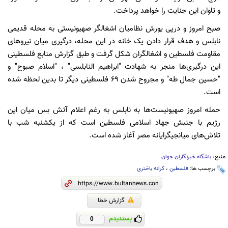
و تاوان این جنایت را خواهد پرداخت.
صبح امروز و درپی یورش نظامیان اشغالگر صهیونیستی به محله قدیمی
نابلس و هدف قرار دادن یک خانه در این محله، درگیری میان نیروهای
مقاومت فلسطین و اشغالگران شکل گرفت و طبق گزارش منابع فلسطینی
این درگیری‌ها منجر به شهادت "ابراهیم النابلسی" ، "اسلام صبوح" و
"حسین جمال طه" و مجروح شدن ۶۹ فلسطینی دیگر تا بدین لحظه شده
است.
حمله امروز صهیونیست‌ها به نابلس به رغم اعلام آتش بس میان این
رژیم با جنبش جهاد اسلامی فلسطین است که از یکشنبه شب با
تلاش‌های میانجیگرایانه مصر آغاز شده است.
منبع:
باشگاه خبرنگاران جوان
برچسب ها:
فلسطین
،
کرانه باختری
گزارش خطا
پسندیدم
0