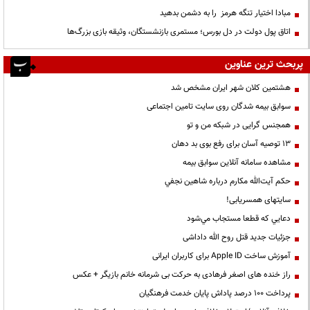
مبادا اختیار تنگه هرمز را به دشمن بدهید
اتاق پول دولت در دل بورس؛ مستمری بازنشستگان، وثیقه بازی بزرگ‌ها
پربحث ترین عناوین
هشتمین کلان شهر ایران مشخص شد
سوابق بیمه شدگان روی سایت تامین اجتماعی
همجنس گرایی در شبکه من و تو
13 توصیه آسان برای رفع بوی بد دهان
مشاهده سامانه آنلاين سوابق بیمه
حكم آيت‌الله مكارم درباره شاهين نجفي
سایتهای همسریابی!
دعايي كه قطعا مستجاب مي‌شود
جزئیات جدید قتل روح الله داداشی
آموزش ساخت Apple ID برای کاربران ایرانی
راز خنده های اصغر فرهادی به حرکت بی شرمانه خانم بازیگر + عکس
پرداخت ۱۰۰ درصد پاداش پایان خدمت فرهنگیان