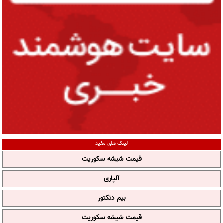
لینک های مفید
قیمت شیشه سکوریت
آلپاری
بیم دتکتور
قیمت شیشه سکوریت