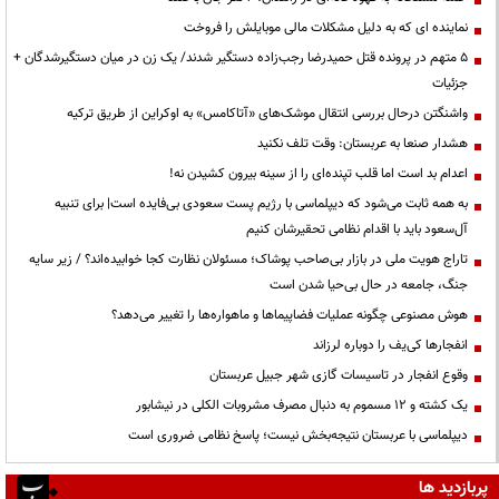
نماینده ای که به دلیل مشکلات مالی موبایلش را فروخت
۵ متهم در پرونده قتل حمیدرضا رجب‌زاده دستگیر شدند/ یک زن در میان دستگیرشدگان +
جزئیات
واشنگتن درحال بررسی انتقال موشک‌های «آتاکامس» به اوکراین از طریق ترکیه
هشدار صنعا به عربستان: وقت تلف نکنید
اعدام بد است اما قلب تپنده‌ای را از سینه بیرون کشیدن نه!
به همه ثابت می‌شود که دیپلماسی با رژیم پست سعودی بی‌فایده است| برای تنبیه
آل‌سعود باید با اقدام نظامی تحقیرشان کنیم
تاراج هویت ملی در بازار بی‌صاحب پوشاک؛ مسئولان نظارت کجا خوابیده‌اند؟ / زیر سایه
جنگ، جامعه در حال بی‌حیا شدن است
هوش مصنوعی چگونه عملیات فضاپیماها و ماهواره‌ها را تغییر می‌دهد؟
انفجارها کی‌یف را دوباره لرزاند
وقوع انفجار در تاسیسات گازی شهر جبیل عربستان
یک کشته و ۱۲ مسموم به دنبال مصرف مشروبات الکلی در نیشابور
دیپلماسی با عربستان نتیجه‌بخش نیست؛ پاسخ نظامی ضروری است
پربازدید ها