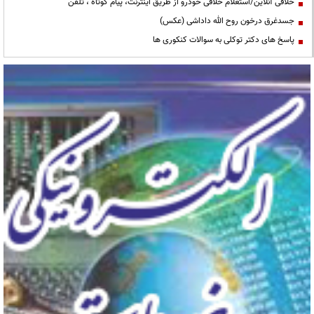
خلافی آنلاین/استعلام خلافی خودرو از طریق اینترنت، پیام کوتاه ، تلفن
جسدغرق درخون روح الله داداشی (عکس)
پاسخ های دکتر توکلی به سوالات کنکوری ها