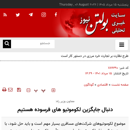
پنجشنبه ۱۵ مرداد ۱۴۰۵
|
Thursday , 06 August 2026
از
و
ته
ن
نو
کد خبر:
۷۸۹۴۹۰
تاریخ انتشار:
۱۵ مرداد ۱۴۰۱ - ۱۴:۲۹
صفحه نخست
»
اقتصادی
»
گوناگون
‍‍‍ پ
پ
معاون وزیر راه:
دنبال جایگزین لکوموتیو های فرسوده هستیم
موضوع لکوموتیوهای شرکت‌های مسافری بسیار مهم است و باید حل شود، با