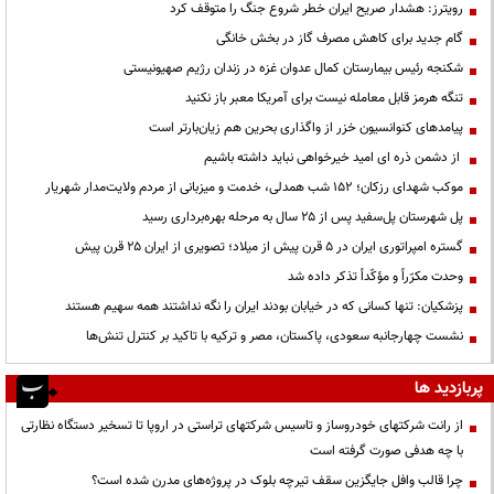
رویترز: هشدار صریح ایران خطر شروع جنگ را متوقف کرد
گام جدید برای کاهش مصرف گاز در بخش خانگی
شکنجه رئیس بیمارستان کمال عدوان غزه در زندان رژیم صهیونیستی
تنگه هرمز قابل معامله نیست برای آمریکا معبر باز نکنید
پیامدهای کنوانسیون خزر از واگذاری بحرین هم زیان‌بارتر است
از دشمن ذره ای امید خیرخواهی نباید داشته باشیم
موکب شهدای رزکان؛ ۱۵۲ شب همدلی، خدمت و میزبانی از مردم ولایت‌مدار شهریار
پل شهرستان پل‌سفید پس از ۲۵ سال به مرحله بهره‌برداری رسید
گستره امپراتوری ایران در ۵ قرن پیش از میلاد؛ تصویری از ایران ۲۵ قرن پیش
وحدت مکرّراً و مؤکّداً تذکر داده شد
پزشکیان: تنها کسانی که در خیابان بودند ایران را نگه نداشتند همه سهیم هستند
نشست چهارجانبه سعودی، پاکستان، مصر و ترکیه با تاکید بر کنترل تنش‌ها
پربازدید ها
از رانت‌ شرکتهای خودروساز و تاسیس شرکتهای تراستی در اروپا تا تسخیر دستگاه نظارتی
با چه هدفی صورت گرفته است
چرا قالب وافل جایگزین سقف تیرچه بلوک در پروژه‌های مدرن شده است؟