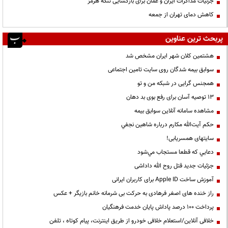
جزئیات مذاکرات ایران و عمان برای بازگشایی تنگه هرمز
کاهش دمای تهران از جمعه
پربحث ترین عناوین
هشتمین کلان شهر ایران مشخص شد
سوابق بیمه شدگان روی سایت تامین اجتماعی
همجنس گرایی در شبکه من و تو
13 توصیه آسان برای رفع بوی بد دهان
مشاهده سامانه آنلاين سوابق بیمه
حكم آيت‌الله مكارم درباره شاهين نجفي
سایتهای همسریابی!
دعايي كه قطعا مستجاب مي‌شود
جزئیات جدید قتل روح الله داداشی
آموزش ساخت Apple ID برای کاربران ایرانی
راز خنده های اصغر فرهادی به حرکت بی شرمانه خانم بازیگر + عکس
پرداخت ۱۰۰ درصد پاداش پایان خدمت فرهنگیان
خلافی آنلاین/استعلام خلافی خودرو از طریق اینترنت، پیام کوتاه ، تلفن