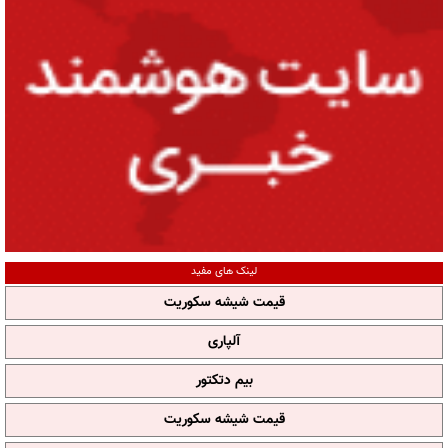
لینک های مفید
قیمت شیشه سکوریت
آلپاری
بیم دتکتور
قیمت شیشه سکوریت