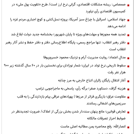
صمصامی: ریشه مشکلات اقتصادی، گرانی نرخ ارز است/ طرح «تقویت پول ملی» در
کمیسیون اقتصادی رأی نیاورد
جهاد اسلامی: اسرائیل با چراغ سبز آمریکا، پروژه نسل‌کشی و کوچ اجباری مردم غزه را
ادامه می‌دهد
تمدید همه مجوزها و مهلت‌های ویژه تا پایان شهریور؛ بخشنامه جدید دولت ابلاغ شد
دفتر رهبر انقلاب: تنها مراجع رسمی، پایگاه اطلاع‌رسانی دفتر و دفتر حفظ و نشر آثار رهبر
انقلاب است
مدالِ اعتماد؛ روایت مدیریت آرام و نزدیک محمود خسروی‌وفا
سقوط تاریخی نرخ تولد در ایران؛ شمار نوزادان برای نخستین بار در ۶۰ سال گذشته زیر ۹۰۰
هزار نفر رفت
آغاز انتقال رایگان زائران اتباع خارجی به مرز چذابه
هزینه گزاف، دستاورد صفر؛ برگه رأی، پاسخی به ماجراجویی ترامپ
مقاومت عراق؛ بازیگری فراتر از مرزها | پهپادهای عراقی پیام بازدارندگی را به قلب
سرزمین‌های اشغالی رساندند
تعارض قوانین؛ مانع پنهان سنددار شدن بخش بزرگی از املاک/ ضرورت تجدیدنظر در
ضوابط احراز تصرفات مالکانه
انصارالله: رفع محاصره یمن مطالبه اصلی ماست