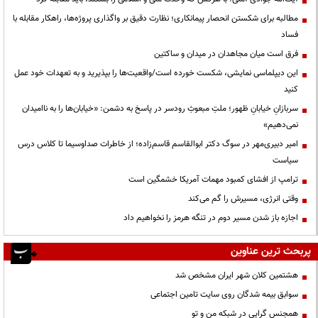
مطالبه برای شکستن انحصار پیمانکاری؛ نظارت دقیق بر واگذاری پروژه‌ها، راهکار مقابله با
فساد
فرق است میان مجاهدان در میدان و ساکتین
این دیپلماسی نمایشی، شکست خورده است/واقعیت‌ها را بپذیرید و به تعهدات خود عمل
کنید
سربازانِ خیابانِ ظهور؛ ملتِ مبعوثِ رودسر در پاسخ به دشمن: «خیابان‌ها را به ناامیدان
نمی‌دهیم»
امیر دبیری‌مهر در سوگ دکتر ابوالقاسم قاسم‌زاده؛ از خاطرات صداوسیما تا کلاس درس
سیاست
ترامپ از افشای کمبود مهمات آمریکا خشمگین است
وقتی انرژی، مسیرش را گم می‌کند
اجازه باز شدن مسیر دوم در تنگه هرمز را نخواهیم داد
پربحث ترین عناوین
هشتمین کلان شهر ایران مشخص شد
سوابق بیمه شدگان روی سایت تامین اجتماعی
همجنس گرایی در شبکه من و تو