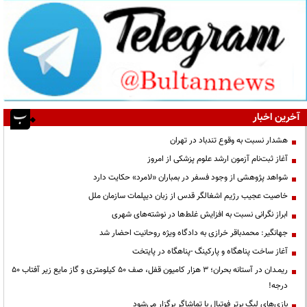
آخرین اخبار
هشدار نسبت به وقوع تندباد در تهران
آغاز ثبت‌نام آزمون ارشد علوم پزشکی از امروز
شواهد پژوهشی از وجود فسفر در بمباران «لامرد» حکایت دارد
خاصیت عجیب رژیم اشغالگر قدس از زبان دیپلمات سازمان ملل
ابراز نگرانی نسبت به افزایش غلط‌ها در نوشته‌های شهری
جهانگیر: محمدباقر خرازی به دادگاه ویژه روحانیت احضار شد
آغاز ساخت پناهگاه و پارکینگ -پناهگاه در پایتخت
ریمـدان در آستانه بحران؛ ۳ هزار کامیون قفل، صف ۵۰ کیلومتری و گاز مایع زیر آفتاب ۵۰
درجه!
بازی‌های لیگ برتر فوتبال با تماشاگر برگزار می‌شود