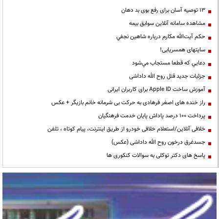
13 توصیه آسان برای رفع بوی بد دهان
مشاهده سامانه آنلاين سوابق بیمه
حكم آيت‌الله مكارم درباره شاهين نجفي
سایتهای همسریابی!
دعايي كه قطعا مستجاب مي‌شود
جزئیات جدید قتل روح الله داداشی
آموزش ساخت Apple ID برای کاربران ایرانی
راز خنده های اصغر فرهادی به حرکت بی شرمانه خانم بازیگر + عکس
پرداخت ۱۰۰ درصد پاداش پایان خدمت فرهنگیان
خلافی آنلاین/استعلام خلافی خودرو از طریق اینترنت، پیام کوتاه ، تلفن
جسدغرق درخون روح الله داداشی (عکس)
پاسخ های دکتر توکلی به سوالات کنکوری ها