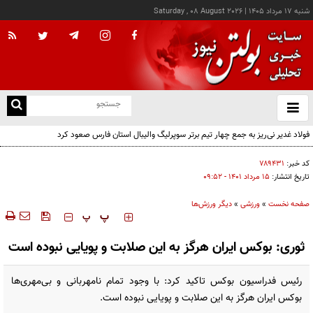
شنبه ۱۷ مرداد ۱۴۰۵
|
Saturday , 08 August 2026
از
و
ته
فولاد غدیر نی‌ریز به جمع چهار تیم برتر سوپرلیگ والیبال استان فارس صعود کرد
ن
نو
کد خبر:
۷۸۹۴۳۱
تاریخ انتشار:
۱۵ مرداد ۱۴۰۱ - ۰۹:۵۲
صفحه نخست
»
ورزشی
»
دیگر ورزش‌ها
‍‍‍ پ
پ
ثوری: بوکس ایران هرگز به این صلابت و پویایی نبوده است
رئیس فدراسیون بوکس تاکید کرد: با وجود تمام نامهربانی و بی‌مهری‌ها
بوکس ایران هرگز به این صلابت و پویایی نبوده است.