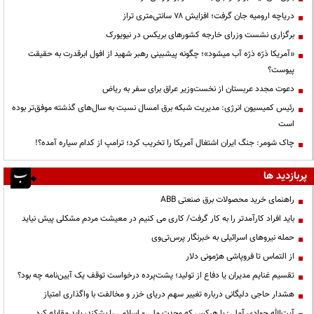
دریاچه ارومیه جان گرفت؛ افزایش ۷۸ سانتی‌متری تراز
برگزاری نشست وزرای خارجه کشورهای بریکس در نیویورک
«آمریکا ذرّه ذرّه آب میشود»؛ چگونه پیشبینی رهبر شهید از افول ابرقدرت به حقیقت
پیوست؟
دعوت مجدد عربستان از نخست‌وزیر عراق برای سفر به ریاض
رئیس کمیسیون انرژی: مدیریت شبکه برق امسال نسبت به سال‌های گذشته موفق‌تر بوده
است
چاک شومر: جنگ ایران اشتغال آمریکا را تخریب کرد؛ ترامپ از کدام سیاره آمده؟!
پربازدید ها
راهنمای خرید محصولات برق صنعتی ABB
باید افراد کارآمدتر را به کار گرفت/ کاری می کنیم در معیشت مردم مشکلی پیش نیاید
حمله نیروهای اسرائیلی به خبرنگار پرس‌تی‌وی
از التماس تا فروپاشی هژمونی دلار
تقسیم غنایم مدیران یا دفاع از تولید؛ پشت‌پرده درخواست توقف یک آیین‌نامه چه بود؟
هشدار حاجی دلیگانی درباره تغییر سهم دریای خزر و مخالفت با واگذاری امتیاز
آیت‌الله جوادی آملی: با هرکس که وحدت ملی و اسلامی را بشکند، باید مقابله کرد