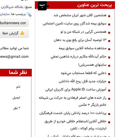
پربحث ترین عناوین
منبع:
باشگاه خبرنگاران 
برچسب ها:
سازمان 
هشتمین کلان شهر ایران مشخص شد
سوابق بیمه شدگان روی سایت تامین اجتماعی
همجنس گرایی در شبکه من و تو
گزارش خطا
13 توصیه آسان برای رفع بوی بد دهان
شما می توانید مطالب 
مشاهده سامانه آنلاين سوابق بیمه
حكم آيت‌الله مكارم درباره شاهين نجفي
nnews@gmail.com
سایتهای همسریابی!
نظر شما
دعايي كه قطعا مستجاب مي‌شود
جزئیات جدید قتل روح الله داداشی
نام
آموزش ساخت Apple ID برای کاربران ایرانی
ایمیل
راز خنده های اصغر فرهادی به حرکت بی شرمانه
خانم بازیگر + عکس
* نظر
پرداخت ۱۰۰ درصد پاداش پایان خدمت فرهنگیان
خلافی آنلاین/استعلام خلافی خودرو از طریق
اینترنت، پیام کوتاه ، تلفن
جسدغرق درخون روح الله داداشی (عکس)