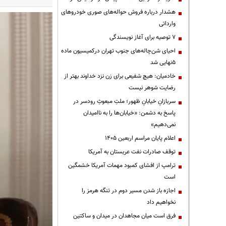
هشدار درباره فروش حواله‌های صوری خودروهای
وارداتی
۷ توصیه برای آغاز نویسندگی
احیای شن‌چاله‌های جنوب تهران درکمیسیون ماده
۵نهایی شد
خادمیان: هیچ شفیعی برای زن نزد خداوند بهتر از
رضایت شوهر نیست
سربازانِ خیابانِ ظهور؛ ملتِ مبعوثِ رودسر در
پاسخ به دشمن: «خیابان‌ها را به ناامیدان
نمی‌دهیم»
اعلام پایان مراسم اربعین ۱۴۰۵
توقف صادرات نفت عربستان به آمریکا
ترامپ از افشای کمبود مهمات آمریکا خشمگین
است
اجازه باز شدن مسیر دوم در تنگه هرمز را
نخواهیم داد
فرق است میان مجاهدان در میدان و ساکتین