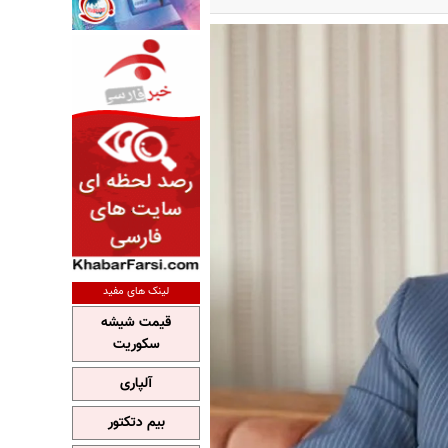
لینک های مفید
قیمت شیشه
سکوریت
آلپاری
بیم دتکتور