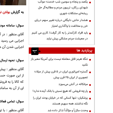
یکصد و پنجاه و سومین شب خدمت؛ موکب
شهدای رزکان، تریبون مردم و مطالبه‌گر حل
به گزارش
بولتن نی
ریشه‌ای مشکلات شهری
هشدار حاجی دلیگانی درباره تغییر سهم دریای
سوال: سامانه مودیا
خزر و مخالفت با واگذاری امتیاز
باید افراد کارآمدتر را به کار گرفت/ کاری می کنیم
آقای منظور : در 
در معیشت مردم مشکلی پیش نیاید
اجرایی می رسید ا
اجرایی شدن آن ه
پربازدید ها
تنگه هرمز قابل معامله نیست برای آمریکا معبر باز
سوال: نحوه ارسال
نکنید
آقای منظور : پی
گستره امپراتوری ایران در ۵ قرن پیش از میلاد؛
از این صورت حساب
تصویری از ایران ۲۵ قرن پیش
که کالا را به فرو
میانکاله در آتش می‌سوزد
ای از آن به ساما
پارچه فروشی که هیچ نسبتی با بانک آینده ندارد!
پزشکیان: تنها کسانی که در خیابان بودند ایران را
سوال: تمامی فعالا
نگه نداشتند همه سهیم هستند
آقای منظور : با ت
وحدت مکرّراً و مؤکّداً تذکر داده شد