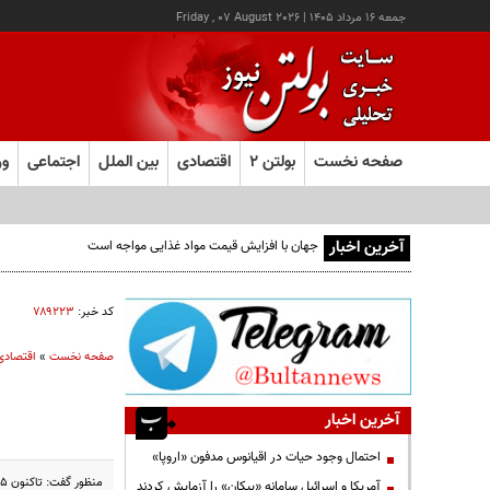
جمعه ۱۶ مرداد ۱۴۰۵
|
Friday , 07 August 2026
صفحه نخست
بولتن ۲
اقتصادی
بین الملل
اجتماعی
ور
آخرین اخبار
کد خبر:
۷۸۹۲۲۳
صفحه نخست
»
اقتصادی
آخرین اخبار
احتمال وجود حیات در اقیانوس مدفون «اروپا»
منظور گفت: تاکنون ۵هزار و ۳۰۰ نفر در سامانه مودیان مالیاتی ثبت‌نام کرده اند و در مرحله اول از فعالان و شرکت های بورسی درخواست کرده ایم تا ...
آمریکا و اسرائیل سامانه «پیکان» را آزمایش کردند