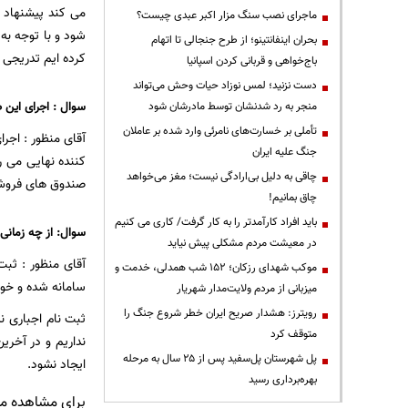
می کند پیشنهاد ک
ماجرای نصب سنگ مزار اکبر عبدی چیست؟
شود و با توجه به 
بحران اینفانتینو؛ از طرح جنجالی تا اتهام
کرده ایم تدریجی ب
باج‌خواهی و قربانی کردن اسپانیا
دست نزنید؛ لمس نوزاد حیات وحش می‌تواند
سوال : اجرای این 
منجر به رد شدنشان توسط مادرشان شود
تأملی بر خسارت‌های نامرئی وارد شده بر عاملان
آقای منظور : اجر
جنگ علیه ایران
کننده نهایی می 
چاقی به دلیل بی‌ارادگی نیست؛ مغز می‌خواهد
صندوق های فروش ر
چاق بمانیم!
باید افراد کارآمدتر را به کار گرفت/ کاری می کنیم
سوال: از چه زمانی
در معیشت مردم مشکلی پیش نیاید
موکب شهدای رزکان؛ ۱۵۲ شب همدلی، خدمت و
سامانه شده و خو
میزبانی از مردم ولایت‌مدار شهریار
رویترز: هشدار صریح ایران خطر شروع جنگ را
ثبت نام اجباری ن
متوقف کرد
نداریم و در آخری
پل شهرستان پل‌سفید پس از ۲۵ سال به مرحله
ایجاد نشود.
بهره‌برداری رسید
برای مشاهده مطا