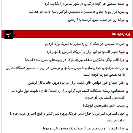
حشدالشعبی هر گونه درگیری در شهر سامراء را تکذیب کرد
یمن: فرار رو به جلوی عربستان با تشدیدی فراگیر پاسخ داده خواهد شد
تیراندازی در جنوب شرق فرانسه با ۶ زخمی
پربازدید ها
ضربات شدیدی در جنگ ۱۷ روزه محرم به آمریکا وارد کردیم
شیخ نعیم قاسم: توافق ایران و آمریکا، اسرائیل را مهار کرد
چرا قالب وافل جایگزین سقف تیرچه بلوک در پروژه‌های مدرن شده است؟
از رانت‌ شرکتهای خودروساز و تاسیس شرکتهای تراستی در اروپا تا تسخیر دستگاه نظارتی
با چه هدفی صورت گرفته است
آغاز اجتماع خون‌خواهی اقای شهید ایران در پیاده‌روی جاماندگان اربعین
صمصامی: ریشه مشکلات اقتصادی، گرانی نرخ ارز است/ طرح «تقویت پول ملی» در
کمیسیون اقتصادی رأی نیاورد
میناب؛ شهرِ مقبره‌های کوچک!
جهاد اسلامی: اسرائیل با چراغ سبز آمریکا، پروژه نسل‌کشی و کوچ اجباری مردم غزه را
ادامه می‌دهد
مدالِ اعتماد؛ روایت مدیریت آرام و نزدیک محمود خسروی‌وفا