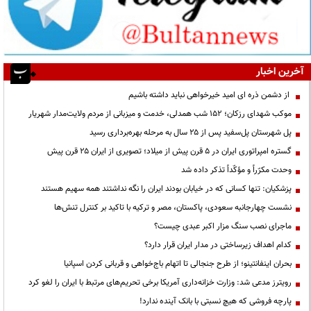
آخرین اخبار
از دشمن ذره ای امید خیرخواهی نباید داشته باشیم
موکب شهدای رزکان؛ ۱۵۲ شب همدلی، خدمت و میزبانی از مردم ولایت‌مدار شهریار
پل شهرستان پل‌سفید پس از ۲۵ سال به مرحله بهره‌برداری رسید
گستره امپراتوری ایران در ۵ قرن پیش از میلاد؛ تصویری از ایران ۲۵ قرن پیش
وحدت مکرّراً و مؤکّداً تذکر داده شد
پزشکیان: تنها کسانی که در خیابان بودند ایران را نگه نداشتند همه سهیم هستند
نشست چهارجانبه سعودی، پاکستان، مصر و ترکیه با تاکید بر کنترل تنش‌ها
ماجرای نصب سنگ مزار اکبر عبدی چیست؟
کدام اهداف زیرساختی در مدار ایران قرار دارد؟
بحران اینفانتینو؛ از طرح جنجالی تا اتهام باج‌خواهی و قربانی کردن اسپانیا
رویترز مدعی شد: وزارت خزانه‌داری آمریکا برخی تحریم‌های مرتبط با ایران را لغو کرد
پارچه فروشی که هیچ نسبتی با بانک آینده ندارد!