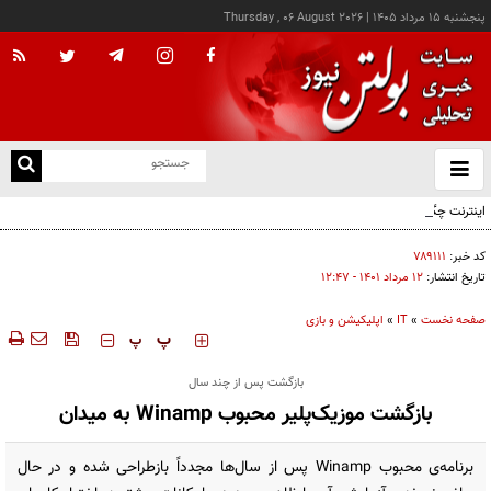
پنجشنبه ۱۵ مرداد ۱۴۰۵
|
Thursday , 06 August 2026
از
و
ته
اینترنت چگونه مفهوم کودکی را دگرگون کرد؟
ن
نو
کد خبر:
۷۸۹۱۱۱
تاریخ انتشار:
۱۲ مرداد ۱۴۰۱ - ۱۲:۴۷
صفحه نخست
»
IT
»
اپلیکیشن و بازی
‍‍‍ پ
پ
بازگشت پس از چند سال
بازگشت موزیک‌پلیر محبوب Winamp به میدان
برنامه‌ی محبوب Winamp پس از سال‌ها مجدداً بازطراحی شده و در حال