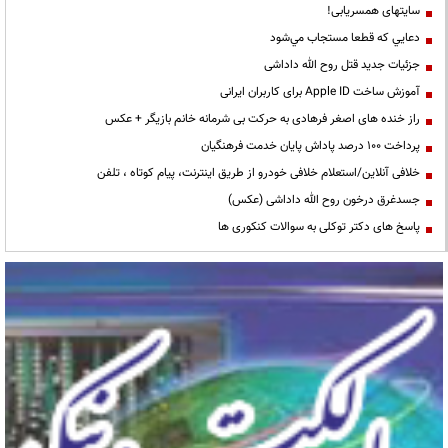
سایتهای همسریابی!
دعايي كه قطعا مستجاب مي‌شود
جزئیات جدید قتل روح الله داداشی
آموزش ساخت Apple ID برای کاربران ایرانی
راز خنده های اصغر فرهادی به حرکت بی شرمانه خانم بازیگر + عکس
پرداخت ۱۰۰ درصد پاداش پایان خدمت فرهنگیان
خلافی آنلاین/استعلام خلافی خودرو از طریق اینترنت، پیام کوتاه ، تلفن
جسدغرق درخون روح الله داداشی (عکس)
پاسخ های دکتر توکلی به سوالات کنکوری ها