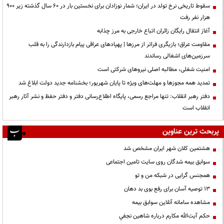
سقوط تاریخی نرخ تولد در ایران؛ شمار نوزادان برای نخستین بار در ۶۰ سال گذشته زیر ۹۰۰
هزار نفر رفت
آغاز انتقال رایگان زائران اتباع خارجی به مرز چذابه
مقاومت عراق؛ بازیگری فراتر از مرزها | پهپادهای عراقی پیام بازدارندگی را به قلب
سرزمین‌های اشغالی رساندند
‌امنیت شغلی، مطالبه اصلی نیروهای شرکتی است
تمدید همه مجوزها و مهلت‌های ویژه تا پایان شهریور؛ بخشنامه جدید دولت ابلاغ شد
دفتر رهبر انقلاب: تنها مراجع رسمی، پایگاه اطلاع‌رسانی دفتر و دفتر حفظ و نشر آثار رهبر
انقلاب است
پربحث ترین عناوین
هشتمین کلان شهر ایران مشخص شد
سوابق بیمه شدگان روی سایت تامین اجتماعی
همجنس گرایی در شبکه من و تو
13 توصیه آسان برای رفع بوی بد دهان
مشاهده سامانه آنلاين سوابق بیمه
حكم آيت‌الله مكارم درباره شاهين نجفي