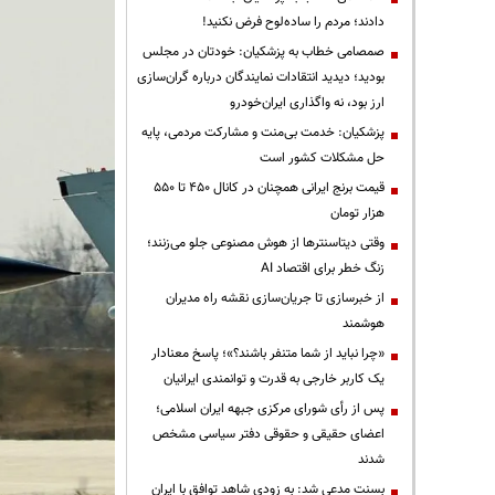
دادند؛ مردم را ساده‌لوح فرض نکنید!
صمصامی خطاب به پزشکیان: خودتان در مجلس
بودید؛ دیدید انتقادات نمایندگان درباره گران‌سازی
ارز بود، نه واگذاری ایران‌خودرو
پزشکیان: خدمت بی‌منت و مشارکت مردمی، پایه
حل مشکلات کشور است
قیمت‌ برنج ایرانی همچنان در کانال ۴۵۰ تا ۵۵۰
هزار تومان
وقتی دیتاسنترها از هوش مصنوعی جلو می‌زنند؛
زنگ خطر برای اقتصاد AI
از خبرسازی تا جریان‌سازی نقشه راه مدیران
هوشمند
«چرا نباید از شما متنفر باشند؟»؛ پاسخ معنادار
یک کاربر خارجی به قدرت و توانمندی ایرانیان
پس از رأی شورای مرکزی جبهه ایران اسلامی؛
اعضای حقیقی و حقوقی دفتر سیاسی مشخص
شدند
بسنت مدعی شد: به زودی شاهد توافق با ایران