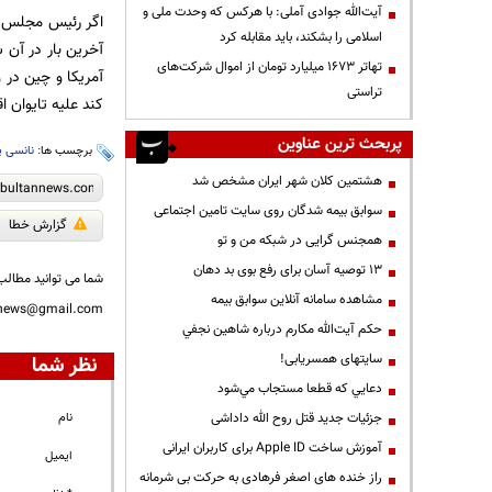
آیت‌الله جوادی آملی: با هرکس که وحدت ملی و
اسلامی را بشکند، باید مقابله کرد
آخرین بار در آن 
تهاتر ۱۶۷۳ میلیارد تومان از اموال شرکت‌های
آمریکا و چین در
تراستی
کند علیه تایوان ا
پربحث ترین عناوین
برچسب ها:
نانسی 
هشتمین کلان شهر ایران مشخص شد
سوابق بیمه شدگان روی سایت تامین اجتماعی
گزارش خطا
همجنس گرایی در شبکه من و تو
13 توصیه آسان برای رفع بوی بد دهان
شما می توانید مطالب 
مشاهده سامانه آنلاين سوابق بیمه
nnews@gmail.com
حكم آيت‌الله مكارم درباره شاهين نجفي
سایتهای همسریابی!
نظر شما
دعايي كه قطعا مستجاب مي‌شود
جزئیات جدید قتل روح الله داداشی
نام
آموزش ساخت Apple ID برای کاربران ایرانی
ایمیل
راز خنده های اصغر فرهادی به حرکت بی شرمانه