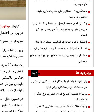
خواهیم بود
دستگیری ۱۰۴ مظنون طی عملیات‌هایی علیه
داعش در ترکیه
واکنش امام جمعه اردبیل به سخنان باقر خرازی:
به گزارش
بولتن نی
دروغ بستن به رهبری قطعاً جرم بسیار بزرگی
در پی این احتمال،
است
هم‌زمان با سفر ت
احتمال وجود حیات در اقیانوس مدفون «اروپا»
آمریکا و اسرائیل سامانه «پیکان» را آزمایش کردند
چین بارها درباره
هشدار درباره فروش حواله‌های صوری خودروهای
چینی‌ها نخواهد ش
وارداتی
یک منبع آگاه به 
کشتی جنگی چینی ن
پربازدید ها
حرکاتی تاکتیکی ا
باید افراد کارآمدتر را به کار گرفت/ کاری می کنیم
تایوانی نیز در ه
در معیشت مردم مشکلی پیش نیاید
طرف از خط میانه ع
رویترز: هشدار صریح ایران خطر شروع جنگ را
در همین حال، خبر
متوقف کرد
سه‌شنبه تا ظهر 
وزارت اطلاعات: شناسایی و دستگیری ۲۱ نفر از
جنگ» تقسیم می‌شو