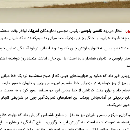
وز
، انتظار می‌رود
نانسی پلوسی
، رئیس مجلس نمایندگان
آمریکا
، اواخر وقت سه‌شنبه، یاز
 چند فروند هواپیمای جنگی چینی نزدیک خط میانی تقسیم‌کننده تنگه تایوان به پروا
اییدنشده پلوسی به تایوان، ارتش چین یک ویدیو تبلیغاتی درباره آمادگی نظامی خود
 سفر پلوسی به تایوان هشدار داده است؛ با این حال، ایالات متحده روز دوشنبه اعل
د.
رویترز خبر داد که علاوه بر هواپیماهای چینی که از صبح سه‌شنبه نزدیک خط میانی 
یز از روز دوشنبه در نزدیکی خط تقسیم غیررسمی چین و تایوان حضور دارند. او
نجام داد و برای مدت کوتاهی از خط میانی این دو منطقه عبور کرد و به سمت دی
مان نزدیکی در آماده‌باش بودند. این اقدام‌های تحریک‌آمیز چین در شرایطی انجام
بور نمی‌کنند.
گزاری مرکزی رسمی تایوان نیز به نقل از منابع ناشناس گزارش داد که وزارت دفاع
پنجشنبه تقویت کرده است. به گزارش این خبرگزاری، سطح آمادگی نیروهای مسلح 
د. در حال حاضر ارتش در حالت «زمان صلح» باقی مانده، اما با توجه به سطح ته