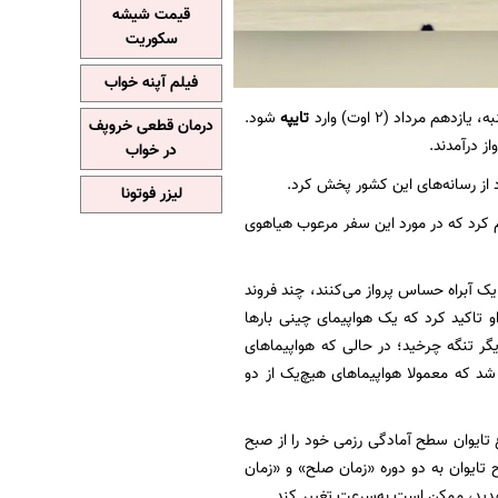
قیمت شیشه
سکوریت
فیلم آپنه خواب
دهم مرداد (۲ اوت)‌ وارد
تایپه
شود.
درمان قطعی خروپف
ز درآمدند.
در خواب
 از رسانه‌های این کشور پخش کرد.
لیزر فوتونا
ام کرد که در مورد این سفر مرعوب هیاهوی
یک آبراه حساس پرواز می‌کنند، چند فروند
 تاکید کرد که یک هواپیمای چینی بارها
گر تنگه چرخید؛ در حالی که هواپیماهای
 شد که معمولا هواپیماهای هیچ‌یک از دو
 تایوان سطح آمادگی رزمی خود را از صبح
تایوان به دو دوره «زمان صلح» و «زمان
دید، ممکن است به‌سرعت تغییر کند.