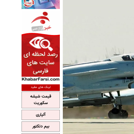
لینک های مفید
قیمت شیشه
سکوریت
آلپاری
بیم دتکتور