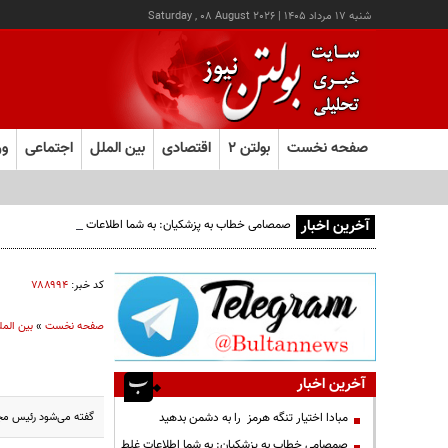
شنبه ۱۷ مرداد ۱۴۰۵
|
Saturday , 08 August 2026
صفحه نخست
بولتن ۲
اقتصادی
بین الملل
اجتماعی
ور
آخرین اخبار
صمصامی خطاب به پزشکیان: به شما اطلاعات غلط دادند؛ مردم را
کد خبر:
۷۸۸۹۹۴
صفحه نخست
»
بین المل
آخرین اخبار
گفته می‌شود رئیس مجل
مبادا اختیار تنگه هرمز را به دشمن بدهید
صمصامی خطاب به پزشکیان: به شما اطلاعات غلط