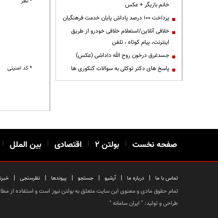
* نظر
خانم بازیگر + عکس
پرداخت ۱۰۰ درصد پاداش پایان خدمت فرهنگیان
خلافی آنلاین/استعلام خلافی خودرو از طریق
اینترنت، پیام کوتاه ، تلفن
جسدغرق درخون روح الله داداشی (عکس)
پاسخ های دکتر توکلی به سوالات کنکوری ها
* کد امنیتی
صفحه نخست
|
بولتن ۲
|
اقتصادی
|
بین الملل
|
|
|
|
|
|
|
تماس با ما
درباره ما
آرشیو
جستجو
پیوندها
نظرسنجی
خبرن
تمام حقوق مادی و معنوی این سایت متعلق به بولتن نیوز است و استفاده از مطالب
طراحی و تولید: "
ایران سامانه
"