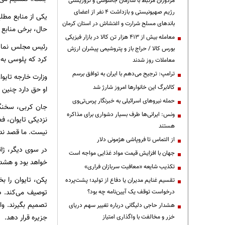
مزدوران مرتبط با سازمان جاسوسی و تروریستی
رژیم صهیونیستی و بازداشت ۴ نفر از اعضای
یکی از منابع مطل
باندهای مسلح شرارت و اغتشاش در استان کرمان
حال، برخی منابع 
معامله بیش از ۴۱۳ هزار تن کالا در بازار فیزیکی
رئيس مجلس نمایند
بورس کالا / حراج باز و پتروشیمی پیشران ارزش
کرد که پلوسی به ک
معاملات روز شدند
ترامپ: ترجیح می‌دهم با ایران به توافق برسم
وزارت خارجه تایوا
کالابرگ این خانوارها امروز شارژ شد
او حق دارد چنین 
حمله نیروهای اسرائیلی به خبرنگار پرس‌تی‌وی
جان کربی، سخنگو
ونس: ایرانی‌ها طرف بسیار دشواری برای مذاکره
نزدیکی تایوان، فع
هستند
نیست. ما قصد ندا
از التماس تا فروپاشی هژمونی دلار
در سوی دیگر، ژا
جهان با افزایش قیمت مواد غذایی مواجه است
خواهد بود و هشدا
تکذیب شایعه «معافیت سربازان فراری»
پکن، تایوان را بخ
تقسیم غنایم مدیران یا دفاع از تولید؛ پشت‌پرده
توصیف می‌کند. در
درخواست توقف یک آیین‌نامه چه بود؟
تصمیم بگیرند. واش
هشدار حاجی دلیگانی درباره تغییر سهم دریای
جزیره قرار دهد.
خزر و مخالفت با واگذاری امتیاز