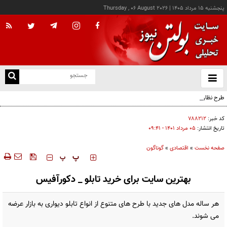
پنجشنبه ۱۵ مرداد ۱۴۰۵
|
Thursday , 06 August 2026
از
و
ته
طرح نظارت بر تجارت خرد مرزی در دستور کار است
ن
نو
کد خبر:
۷۸۸۲۱۲
تاریخ انتشار:
۰۵ مرداد ۱۴۰۱ - ۰۹:۴۱
صفحه نخست
»
اقتصادی
»
گوناگون
‍‍‍ پ
پ
بهترین سایت برای خرید تابلو _ دکورآفیس
هر ساله مدل های جدید با طرح های متنوع از انواع تابلو دیواری به بازار عرضه
می شوند.