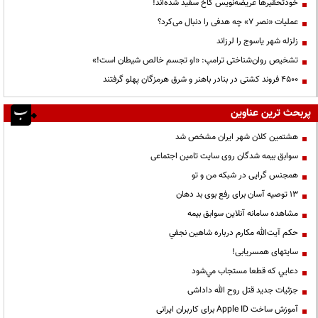
خودتحقیرها عریضه‌نویس کاخ سفید شده‌اند!
عملیات «نصر ۷» چه هدفی را دنبال می‌کرد؟
زلزله شهر یاسوج را لرزاند
تشخیص روان‌شناختی ترامپ: «او تجسم خالص شیطان است!»
۴۵۰۰ فروند کشتی در بنادر باهنر و شرق هرمزگان پهلو گرفتند
پربحث ترین عناوین
هشتمین کلان شهر ایران مشخص شد
سوابق بیمه شدگان روی سایت تامین اجتماعی
همجنس گرایی در شبکه من و تو
13 توصیه آسان برای رفع بوی بد دهان
مشاهده سامانه آنلاين سوابق بیمه
حكم آيت‌الله مكارم درباره شاهين نجفي
سایتهای همسریابی!
دعايي كه قطعا مستجاب مي‌شود
جزئیات جدید قتل روح الله داداشی
آموزش ساخت Apple ID برای کاربران ایرانی