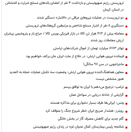
تروریستی رژیم صهیونیستی و بازداشت ۴ نفر از اعضای باندهای مسلح شرارت و اغتشاش
در استان کرمان
دو تروریست در عملیات نیروهای عراقی در «الانبار» دستگیر شدند
دستگیری ۸ نفر از اشرار مسلح شاخص و مرتبطین گروهک‌های تروریستی
معامله بیش از ۴۱۳ هزار تن کالا در بازار فیزیکی بورس کالا / حراج باز و پتروشیمی پیشران
ارزش معاملات روز شدند
تهاتر ۱۶۷۳ میلیارد تومان از اموال شرکت‌های تراستی
فرمانده نیروی هوایی ارتش: در دفاع از ملت ایران جان برکف خواهیم بود
ماجراجویی در سن ۹۷ سالگی!
معاون هماهنگ‌کننده نیروی هوایی ارتش: وضعیت سه خلبان عملیات حمله به العدید
هنوز مشخص نیست
ترامپ: ترجیح می‌دهم با ایران به توافق برسم
گزارشی از حادثه دریایی در سواحل عمان
ونس: ایرانی‌ها طرف بسیار دشواری برای مذاکره هستند
رویترز: هشدار صریح ایران خطر شروع جنگ را متوقف کرد
گام جدید برای کاهش مصرف گاز در بخش خانگی
شکنجه رئیس بیمارستان کمال عدوان غزه در زندان رژیم صهیونیستی