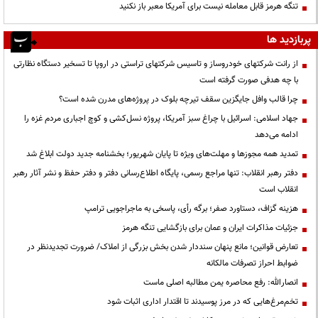
تنگه هرمز قابل معامله نیست برای آمریکا معبر باز نکنید
پربازدید ها
از رانت‌ شرکتهای خودروساز و تاسیس شرکتهای تراستی در اروپا تا تسخیر دستگاه نظارتی
با چه هدفی صورت گرفته است
چرا قالب وافل جایگزین سقف تیرچه بلوک در پروژه‌های مدرن شده است؟
جهاد اسلامی: اسرائیل با چراغ سبز آمریکا، پروژه نسل‌کشی و کوچ اجباری مردم غزه را
ادامه می‌دهد
تمدید همه مجوزها و مهلت‌های ویژه تا پایان شهریور؛ بخشنامه جدید دولت ابلاغ شد
دفتر رهبر انقلاب: تنها مراجع رسمی، پایگاه اطلاع‌رسانی دفتر و دفتر حفظ و نشر آثار رهبر
انقلاب است
هزینه گزاف، دستاورد صفر؛ برگه رأی، پاسخی به ماجراجویی ترامپ
جزئیات مذاکرات ایران و عمان برای بازگشایی تنگه هرمز
تعارض قوانین؛ مانع پنهان سنددار شدن بخش بزرگی از املاک/ ضرورت تجدیدنظر در
ضوابط احراز تصرفات مالکانه
انصارالله: رفع محاصره یمن مطالبه اصلی ماست
تخم‌مرغ‌هایی که در مرز پوسیدند تا اقتدار اداری اثبات شود