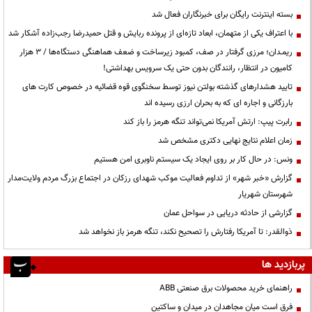
بسته اینترنت رایگان برای خبرنگاران فعال شد
با اعتراف یکی از متهمان، ابعاد تازه‌ای از پرونده ربایش و قتل حمیدرضا رجب‌زاده آشکار شد
ریمـدان؛ مرزی گرفتار در صف، کمبود زیرساخت و ضعف هماهنگی دستگاه‌ها / ۳ هزار
کامیون در انتظار، رانندگان بدون حتی یک سرویس بهداشتی!
تایید هشدارهای گذشته بولتن نیوز توسط سخنگوی قوه قضائیه در خصوص کارت های
بارزگانی و اجاره ای که به بحران ارزی رسیده اند
رابرت پیپ: ارتش آمریکا نمی‌تواند تنگه هرمز را باز کند
زمان اعلام نتایج نهایی دکتری مشخص شد
ونس: در حال کار بر روی ایجاد یک سیستم ناوبری امن هستیم
گزارش «خبر شهر» از تداوم فعالیت موکب شهدای رزکان در اجتماع بزرگ مردم ولایت‌مدار
شهرستان شهریار
گزارشی از حادثه دریایی در سواحل عمان
ذوالقدر: تا آمریکا رفتارش را تصحیح نکند، تنگه هرمز باز نخواهد شد
پربازدید ها
راهنمای خرید محصولات برق صنعتی ABB
فرق است میان مجاهدان در میدان و ساکتین