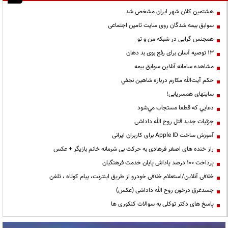
هشتمین کلان شهر ایران مشخص شد
سوابق بیمه شدگان روی سایت تامین اجتماعی
همجنس گرایی در شبکه من و تو
13 توصیه آسان برای رفع بوی بد دهان
مشاهده سامانه آنلاين سوابق بیمه
حكم آيت‌الله مكارم درباره شاهين نجفي
سایتهای همسریابی!
دعايي كه قطعا مستجاب مي‌شود
جزئیات جدید قتل روح الله داداشی
آموزش ساخت Apple ID برای کاربران ایرانی
راز خنده های اصغر فرهادی به حرکت بی شرمانه خانم بازیگر + عکس
پرداخت ۱۰۰ درصد پاداش پایان خدمت فرهنگیان
خلافی آنلاین/استعلام خلافی خودرو از طریق اینترنت، پیام کوتاه ، تلفن
جسدغرق درخون روح الله داداشی (عکس)
پاسخ های دکتر توکلی به سوالات کنکوری ها