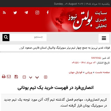
يکشنبه ۱۸ مرداد ۱۴۰۵
|
Sunday , 09 August 2026
از
و
ته
فولاد غدیر نی‌ریز به جمع چهار تیم برتر سوپرلیگ والیبال استان فارس صعود کرد
ن
نو
کد خبر:
۷۸۷۷۸۵
تاریخ انتشار:
۰۲ مرداد ۱۴۰۱ - ۰۹:۵۸
صفحه نخست
»
ورزشی
»
فوتبال جهان
‍‍‍ پ
پ
انصاری‌فرد در فهرست خرید یک تیم یونانی
کریم انصاری‌فرد، مهاجم فصل گذشته تیم آاِک آتن مورد توجه یک تیم جدید
در سوپرلیگ یونان قرار گرفته است.