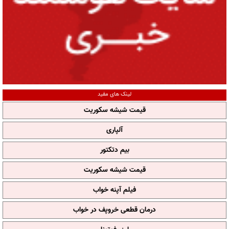
لینک های مفید
قیمت شیشه سکوریت
آلپاری
بیم دتکتور
قیمت شیشه سکوریت
فیلم آپنه خواب
درمان قطعی خروپف در خواب