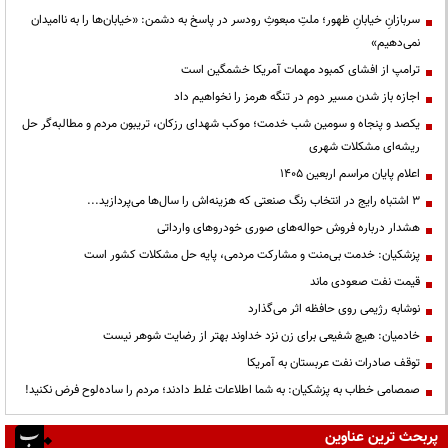
سربازانِ خیابانِ ظهور؛ ملتِ مبعوثِ رودسر در پاسخ به دشمن: «خیابان‌ها را به ناامیدان
نمی‌دهیم»
ترامپ از افشای کمبود مهمات آمریکا خشمگین است
اجازه باز شدن مسیر دوم در تنگه هرمز را نخواهیم داد
یکصد و پنجاه و سومین شب خدمت؛ موکب شهدای رزکان، تریبون مردم و مطالبه‌گر حل
ریشه‌ای مشکلات شهری
اعلام پایان مراسم اربعین ۱۴۰۵
3 اشتباه رایج در انتخاب رنگ صنعتی که هزینه‌اش را سال‌ها می‌پردازید...
هشدار درباره فروش حواله‌های صوری خودروهای وارداتی
پزشکیان: خدمت بی‌منت و مشارکت مردمی، پایه حل مشکلات کشور است
قیمت نفت صعودی ماند
نوشابه رژیمی روی حافظه اثر می‌گذارد
خادمیان: هیچ شفیعی برای زن نزد خداوند بهتر از رضایت شوهر نیست
توقف صادرات نفت عربستان به آمریکا
صمصامی خطاب به پزشکیان: به شما اطلاعات غلط دادند؛ مردم را ساده‌لوح فرض نکنید!
پربحث ترین عناوین