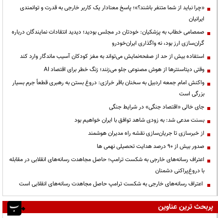
«چرا نباید از شما متنفر باشند؟»؛ پاسخ معنادار یک کاربر خارجی به قدرت و توانمندی
ایرانیان
صمصامی خطاب به پزشکیان: خودتان در مجلس بودید؛ دیدید انتقادات نمایندگان درباره
گران‌سازی ارز بود، نه واگذاری ایران‌خودرو
استفاده بیش از حد از صفحه‌نمایش می‌تواند به مغز کودکان آسیب ماندگار وارد کند
وقتی دیتاسنترها از هوش مصنوعی جلو می‌زنند؛ زنگ خطر برای اقتصاد AI
واکنش امام جمعه اردبیل به سخنان باقر خرازی: دروغ بستن به رهبری قطعاً جرم بسیار
بزرگی است
جای خالی «اقتصاد جنگی» در شرایط جنگی
بسنت مدعی شد: به زودی شاهد توافق با ایران خواهیم بود
از خبرسازی تا جریان‌سازی نقشه راه مدیران هوشمند
صدور بیش از ۹۰ درصد هدایت تحصیلی نهمی ها
اعتراف رسانه‌های خارجی به شکست ترامپ؛ حاصل مجاهدت رسانه‌های انقلابی در مقابله
با دروغ‌پراکنی دشمنان
اعتراف رسانه‌های خارجی به شکست ترامپ حاصل مجاهدت رسانه‌های انقلابی است
پربحث ترین عناوین