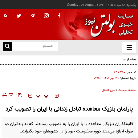
يکشنبه ۱۸ مرداد ۱۴۰۵
|
Sunday , 09 August 2026
از
و
ته
هشدار صنعا به عربستان: وقت تلف نکنید
ن
نو
کد خبر:
۷۸۷۳۸۰
تاریخ انتشار:
۳۰ تير ۱۴۰۱ - ۰۷:۱۰
صفحه نخست
»
بین الملل
‍‍‍ پ
پ
پارلمان بلژیک معاهده تبادل زندانی با ایران را تصویب کرد
قانونگذاران بلژیکی معاهده‌ای با ایران را به تصویب رساندند که به زندانیان دو
طرف اجازه می‌دهد دوره محکومیت خود را در کشورهای خود بگذرانند.