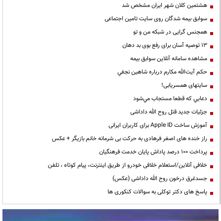
هشتمین کلان شهر ایران مشخص شد
سوابق بیمه شدگان روی سایت تامین اجتماعی
همجنس گرایی در شبکه من و تو
13 توصیه آسان برای رفع بوی بد دهان
مشاهده سامانه آنلاين سوابق بیمه
حكم آيت‌الله مكارم درباره شاهين نجفي
سایتهای همسریابی!
دعايي كه قطعا مستجاب مي‌شود
جزئیات جدید قتل روح الله داداشی
آموزش ساخت Apple ID برای کاربران ایرانی
راز خنده های اصغر فرهادی به حرکت بی شرمانه خانم بازیگر + عکس
پرداخت ۱۰۰ درصد پاداش پایان خدمت فرهنگیان
خلافی آنلاین/استعلام خلافی خودرو از طریق اینترنت، پیام کوتاه ، تلفن
جسدغرق درخون روح الله داداشی (عکس)
پاسخ های دکتر توکلی به سوالات کنکوری ها