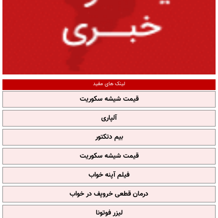
لینک های مفید
قیمت شیشه سکوریت
آلپاری
بیم دتکتور
قیمت شیشه سکوریت
فیلم آپنه خواب
درمان قطعی خروپف در خواب
لیزر فوتونا