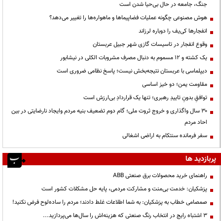
جنگ، جامعه در حال بی‌حیا شدن است
هوش مصنوعی چگونه عملیات فضاپیماها و ماهواره‌ها را تغییر می‌دهد؟
انفجارها کی‌یف را دوباره لرزاند
وقوع انفجار در تاسیسات گازی شهر جبیل عربستان
یک کشته و ۱۲ مسموم به دنبال مصرف مشروبات الکلی در نیشابور
دیپلماسی با عربستان نتیجه‌بخش نیست؛ پاسخ نظامی ضروری است
مقاومت یمن؛ دو خیز اساسی
توافقِ بدونِ تاییدِ رهبری؛ تنها یک قراردادِ بی‌ارزش است
۳۰ سال واگذاری و خروج ثروت ملی؛ گام دوم تضعیف بنیه مردم وایجاد نارضایتی در بین
احاد مردم
سفر فرمانده سنتکام به اراضی اشغالی
پربازدید ها
راهنمای خرید محصولات برق صنعتی ABB
پزشکیان: خدمت بی‌منت و مشارکت مردمی، پایه حل مشکلات کشور است
صمصامی خطاب به پزشکیان: به شما اطلاعات غلط دادند؛ مردم را ساده‌لوح فرض نکنید!
3 اشتباه رایج در انتخاب رنگ صنعتی که هزینه‌اش را سال‌ها می‌پردازید...