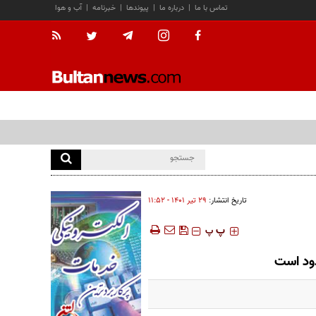
تماس با ما
|
درباره ما
|
پیوندها
|
خبرنامه
|
آب و هوا
تاریخ انتشار:
۲۹ تير ۱۴۰۱ - ۱۱:۵۲
‍‍‍ پ
پ
دود است