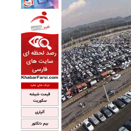
لینک های مفید
قیمت شیشه
سکوریت
آلپاری
بیم دتکتور