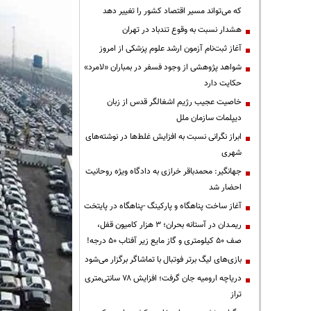
که می‌تواند مسیر اقتصاد کشور را تغییر دهد
هشدار نسبت به وقوع تندباد در تهران
آغاز ثبت‌نام آزمون ارشد علوم پزشکی از امروز
شواهد پژوهشی از وجود فسفر در بمباران «لامرد»
حکایت دارد
خاصیت عجیب رژیم اشغالگر قدس از زبان
دیپلمات سازمان ملل
ابراز نگرانی نسبت به افزایش غلط‌ها در نوشته‌های
شهری
جهانگیر: محمدباقر خرازی به دادگاه ویژه روحانیت
احضار شد
آغاز ساخت پناهگاه و پارکینگ -پناهگاه در پایتخت
ریمـدان در آستانه بحران؛ ۳ هزار کامیون قفل،
صف ۵۰ کیلومتری و گاز مایع زیر آفتاب ۵۰ درجه!
بازی‌های لیگ برتر فوتبال با تماشاگر برگزار می‌شود
دریاچه ارومیه جان گرفت؛ افزایش ۷۸ سانتی‌متری
تراز