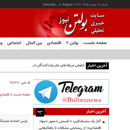
شنبه ۱۷ مرداد ۱۴۰۵
|
Saturday , 08 August 2026
صفحه نخست
بولتن ۲
اقتصادی
بین الملل
اجتماعی
ور
آخرین اخبار
شلوغی مرزها بلای جان واردکنندگان شده است
کد خبر:
۷۸۷۳۱۱
صفحه نخست
»
اقتصادی
آخرین اخبار
رئیس اتحادیه نمایشگا
آغاز یک سلسله‌کلیپ ۱۰ قسمتی با محور «جهاد
اقتصادی»؛ از ریشه‌یابی مشکلات تا راهکارهایی