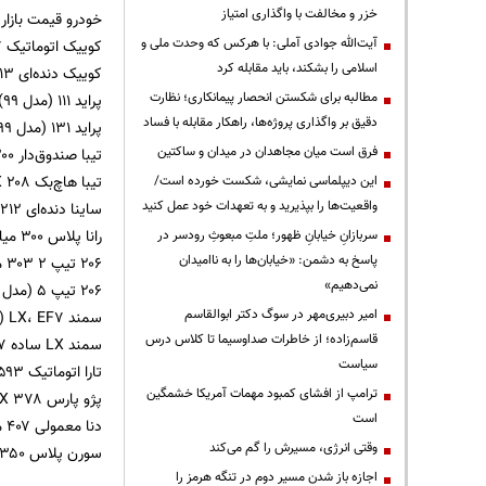
خزر و مخالفت با واگذاری امتیاز
خودرو قیمت بازار (مد
آیت‌الله جوادی آملی: با هرکس که وحدت ملی و
کوییک اتوماتیک ۳۱۷ میلیون تومان
اسلامی را بشکند، باید مقابله کرد
کوییک دنده‌ای ۲۱۳ میلیون تومان
مطالبه برای شکستن انحصار پیمانکاری؛ نظارت
پراید ۱۱۱ (مدل ۹۹) ۲۰۴ میلیون تومان
دقیق بر واگذاری پروژه‌ها، راهکار مقابله با فساد
پراید ۱۳۱ (مدل ۹۹) ۱۸۲ میلیون تومان
فرق است میان مجاهدان در میدان و ساکتین
تیبا صندوق‌دار ۲۰۰ میلیون تومان
تیبا هاچ‌بک EX ۲۰۸ میلیون تومان
این دیپلماسی نمایشی، شکست خورده است/
واقعیت‌ها را بپذیرید و به تعهدات خود عمل کنید
ساینا دنده‌ای ۲۱۲ میلیون تومان
رانا پلاس ۳۰۰ میلیون تومان
سربازانِ خیابانِ ظهور؛ ملتِ مبعوثِ رودسر در
پاسخ به دشمن: «خیابان‌ها را به ناامیدان
۲۰۶ تیپ ۲ ۳۰۳ میلیون تومان
نمی‌دهیم»
۲۰۶ تیپ ۵ (مدل ۹۹) ۳۵۵ میلیون تومان
امیر دبیری‌مهر در سوگ دکتر ابوالقاسم
سمند LX، EF۷ (مدل ۱۴۰۰) ۳۳۲ میلیون تومان
قاسم‌زاده؛ از خاطرات صداوسیما تا کلاس درس
سمند LX ساده ۳۰۷ میلیون تومان
سیاست
تارا اتوماتیک ۵۹۳ میلیون تومان
ترامپ از افشای کمبود مهمات آمریکا خشمگین
پژو پارس LX ۳۷۸ میلیون تومان
است
دنا معمولی ۴۰۷ میلیون تومان
وقتی انرژی، مسیرش را گم می‌کند
سورن پلاس ۳۵۰ میلیون تومان
اجازه باز شدن مسیر دوم در تنگه هرمز را