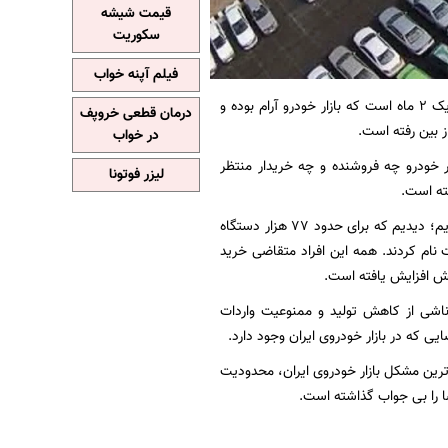
قیمت شیشه
سکوریت
فیلم آپنه خواب
، اظهار کرد: نزدیک ۲ ماه است که بازار خودرو آرام بوده و
درمان قطعی خروپف
ز بین رفته است.
در خواب
ر خودرو چه فروشنده و چه خریدار منتظر
لیزر فوتونا
ته است.
وی ادامه داد: البته تقاضای کاذب در بازار آزاد نداریم و این تقاضا در بخش خرید کارخانه‌ای وجود داریم؛ دیدیم که برای حدود ۷۷ هزار دستگاه
پارچه تخصیص خودرو عرضه شد، بیش از ۶ میلیون نفر ثبت نام کردند. همه این افراد متقاضی خرید
خش افزایش یافته است.
 طی ۳ سال گذشته محدودیت عرضه ناشی از کاهش تولید و ممنوعیت واردات
که در بازار خودروی ایران وجود دارد.
ترین مشکل بازار خودروی ایران، محدودیت
 را بی جواب گذاشته است.