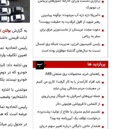
برگزاری نشست وزرای خارجه کشورهای بریکس
در نیویورک
«آمریکا ذرّه ذرّه آب میشود»؛ چگونه پیشبینی
رهبر شهید از افول ابرقدرت به حقیقت پیوست؟
دعوت مجدد عربستان از نخست‌وزیر عراق برای
به گزارش
بولتن ن
سفر به ریاض
ثبات قیمتی داشته
رئیس کمیسیون انرژی: مدیریت شبکه برق امسال
رئیس اتحادیه نما
نسبت به سال‌های گذشته موفق‌تر بوده است
تعیین تکلیف وارد
پربازدید ها
راهنمای خرید محصولات برق صنعتی ABB
خودرو نیستند بلک
باید افراد کارآمدتر را به کار گرفت/ کاری می کنیم
در معیشت مردم مشکلی پیش نیاید
حمله نیروهای اسرائیلی به خبرنگار پرس‌تی‌وی
داشته‌ایم؛ وضعیت
از التماس تا فروپاشی هژمونی دلار
رئیس اتحادیه نما
تقسیم غنایم مدیران یا دفاع از تولید؛ پشت‌پرده
عرضه است که هم م
درخواست توقف یک آیین‌نامه چه بود؟
در جدول زیر میانگین قیمت خ
هشدار حاجی دلیگانی درباره تغییر سهم دریای