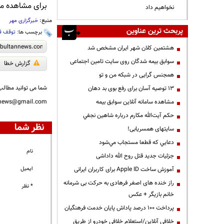
برای مشاهده مطا
نخواهیم داد
منبع:
خبرگزاری مهر
پربحث ترین عناوین
برچسب ها:
توقف ق
هشتمین کلان شهر ایران مشخص شد
سوابق بیمه شدگان روی سایت تامین اجتماعی
گزارش خطا
همجنس گرایی در شبکه من و تو
شما می توانید مطالب 
13 توصیه آسان برای رفع بوی بد دهان
مشاهده سامانه آنلاين سوابق بیمه
nnews@gmail.com
حكم آيت‌الله مكارم درباره شاهين نجفي
نظر شما
سایتهای همسریابی!
دعايي كه قطعا مستجاب مي‌شود
نام
جزئیات جدید قتل روح الله داداشی
ایمیل
آموزش ساخت Apple ID برای کاربران ایرانی
راز خنده های اصغر فرهادی به حرکت بی شرمانه
* نظر
خانم بازیگر + عکس
پرداخت ۱۰۰ درصد پاداش پایان خدمت فرهنگیان
خلافی آنلاین/استعلام خلافی خودرو از طریق