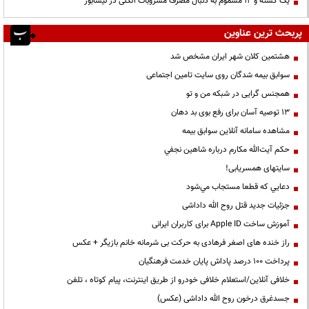
یک کشته و ۱۲ مسموم به دنبال مصرف مشروبات الکلی در نیشابور
پربحث ترین عناوین
هشتمین کلان شهر ایران مشخص شد
سوابق بیمه شدگان روی سایت تامین اجتماعی
همجنس گرایی در شبکه من و تو
13 توصیه آسان برای رفع بوی بد دهان
مشاهده سامانه آنلاين سوابق بیمه
حكم آيت‌الله مكارم درباره شاهين نجفي
سایتهای همسریابی!
دعايي كه قطعا مستجاب مي‌شود
جزئیات جدید قتل روح الله داداشی
آموزش ساخت Apple ID برای کاربران ایرانی
راز خنده های اصغر فرهادی به حرکت بی شرمانه خانم بازیگر + عکس
پرداخت ۱۰۰ درصد پاداش پایان خدمت فرهنگیان
خلافی آنلاین/استعلام خلافی خودرو از طریق اینترنت، پیام کوتاه ، تلفن
جسدغرق درخون روح الله داداشی (عکس)