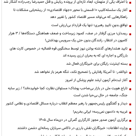
با اعتراف یکی از متهمان، ابعاد تازه‌ای از پرونده ربایش و قتل حمیدرضا رجب‌زاده آشکار شد
آغاز یک سلسله‌کلیپ ۱۰ قسمتی با محور «جهاد اقتصادی»؛ از ریشه‌یابی مشکلات تا
راهکارهایی که می‌تواند مسیر اقتصاد کشور را تغییر دهد
توافقِ بدونِ تاییدِ رهبری؛ تنها یک قراردادِ بی‌ارزش است
ریمـدان؛ مرزی گرفتار در صف، کمبود زیرساخت و ضعف هماهنگی دستگاه‌ها / ۳ هزار
کامیون در انتظار، رانندگان بدون حتی یک سرویس بهداشتی!
تایید هشدارهای گذشته بولتن نیوز توسط سخنگوی قوه قضائیه در خصوص کارت های
بارزگانی و اجاره ای که به بحران ارزی رسیده اند
بسته اینترنت رایگان برای خبرنگاران فعال شد
ذوالقدر: تا آمریکا رفتارش را تصحیح نکند، تنگه هرمز باز نخواهد شد
آغاز ثبت‌نام آزمون ارشد علوم پزشکی از امروز
تاراج هویت ملی در بازار بی‌صاحب پوشاک؛ مسئولان نظارت کجا خوابیده‌اند؟ / زیر سایه
جنگ، جامعه در حال بی‌حیا شدن است
دیدار و گفتگوی رئیس‌جمهور با رهبر معظم انقلاب درباره مسائل اقتصادی و نظامی کشور
غریبه به دادمون نمی‌رسه؛ ایرانی بخریم!
برگزاری آزمون صدور مجوز کارگزاری گمرکی در دی‌ماه سال ۱۴۰۵
وزارت اطلاعات: خبرنگاران نقش بارزی در ناکامی سربازان رسانه‌ای دشمن داشتند