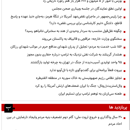
بورس با عبور از ۵ میلیون و ۶۰۰ هزار باز هم رکورد تاریخی زد
اولین نطق نمایندگان در جلسه وبیناری صحن مجلس
چرا رئیس‌جمهور در ماجرای نقض‌عهد آمریکا در تنگهٔ هرمز، به‌جای «نبذ عهد» و پاسخ
قاطع، دلتنگیِ «تیم کارشناسی برای بررسی نقض» دارد؟
چگونه نقل‌قول منتسب به سردار وحیدی از هند به سخنرانی نتانیاهو رسید؟
سخنگوی وزارت خارجه: عراقچی و قالیباف به پاکستان می‌روند
۱۵۶ شب خدمت به مردم؛ تجلیل از پدران شهدای مدافع حرم در موکب شهدای رزکان
هشدار گرینلند به شرکت نفتی نزدیک به ترامپ درباره حفاری بدون مجوز
95 واحد تولیدی آسیب‌دیده از جنگ در تهران به چرخه تولید بازگشتند
بیروت فعلاً برنامه‌ای برای گفت‌وگوی تازه با تل‌آویو ندارد
تجاوز نظامی رژیم صهیونیستی به خاک سوریه در منطقه القنیطره
وال‌استریت‌ژرونال: جنگ با ایران ضعف‌های ارتش آمریکا را رو کرد
طعنه سی‌ان‌ان به توهم ترامپ برای تسلیم ایران
پربازدید ها
۳۰ سال واگذاری و خروج ثروت ملی؛ گام دوم تضعیف بنیه مردم وایجاد نارضایتی در بین
احاد مردم