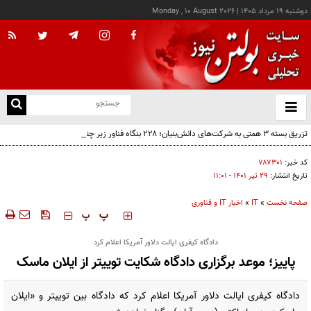
دوشنبه ۱۹ مرداد ۱۴۰۵
|
Monday , 10 August 2026
از
و
ته
تزریق بسته ۳ همتی به شرکت‌های دانش‌بنیان؛ ۲۲۸ بنگاه فناور زیر چتر حمایت دولت
ن
نو
کد خبر:
۷۸۷۳۰۱
تاریخ انتشار:
۲۹ تير ۱۴۰۱ - ۱۱:۰۱
صفحه نخست
»
IT
»
اخبار IT و فناوری
‍‍‍ پ
پ
دادگاه کیفری ایالت دلاور آمریکا اعلام کرد
پاییز؛ موعد برگزاری دادگاه شکایت توییتر از ایلان ماسک
دادگاه کیفری ایالت دلاور آمریکا اعلام کرد که دادگاه بین توییتر و «ایلان