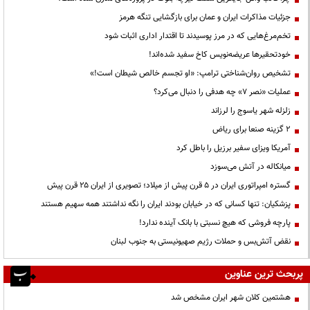
جزئیات مذاکرات ایران و عمان برای بازگشایی تنگه هرمز
تخم‌مرغ‌هایی که در مرز پوسیدند تا اقتدار اداری اثبات شود
خودتحقیرها عریضه‌نویس کاخ سفید شده‌اند!
تشخیص روان‌شناختی ترامپ: «او تجسم خالص شیطان است!»
عملیات «نصر ۷» چه هدفی را دنبال می‌کرد؟
زلزله شهر یاسوج را لرزاند
۲ گزینه صنعا برای ریاض
آمریکا ویزای سفیر برزیل را باطل کرد
میانکاله در آتش می‌سوزد
گستره امپراتوری ایران در ۵ قرن پیش از میلاد؛ تصویری از ایران ۲۵ قرن پیش
پزشکیان: تنها کسانی که در خیابان بودند ایران را نگه نداشتند همه سهیم هستند
پارچه فروشی که هیچ نسبتی با بانک آینده ندارد!
نقض آتش‌بس و حملات رژیم صهیونیستی به جنوب لبنان
پربحث ترین عناوین
هشتمین کلان شهر ایران مشخص شد