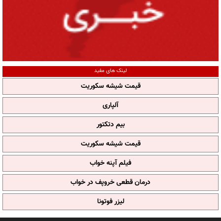
لینک های مفید
قیمت شیشه سکوریت
آلپاری
بیم دتکتور
قیمت شیشه سکوریت
فیلم آپنه خواب
درمان قطعی خروپف در خواب
لیزر فوتونا