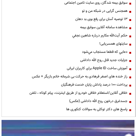
سوابق بیمه شدگان روی سایت تامین اجتماعی
همجنس گرایی در شبکه من و تو
13 توصیه آسان برای رفع بوی بد دهان
مشاهده سامانه آنلاين سوابق بیمه
حكم آيت‌الله مكارم درباره شاهين نجفي
سایتهای همسریابی!
دعايي كه قطعا مستجاب مي‌شود
جزئیات جدید قتل روح الله داداشی
آموزش ساخت Apple ID برای کاربران ایرانی
راز خنده های اصغر فرهادی به حرکت بی شرمانه خانم بازیگر + عکس
پرداخت ۱۰۰ درصد پاداش پایان خدمت فرهنگیان
خلافی آنلاین/استعلام خلافی خودرو از طریق اینترنت، پیام کوتاه ، تلفن
جسدغرق درخون روح الله داداشی (عکس)
پاسخ های دکتر توکلی به سوالات کنکوری ها