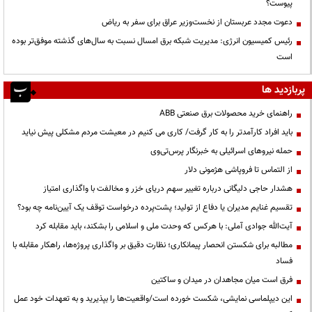
پیوست؟
دعوت مجدد عربستان از نخست‌وزیر عراق برای سفر به ریاض
رئیس کمیسیون انرژی: مدیریت شبکه برق امسال نسبت به سال‌های گذشته موفق‌تر بوده
است
پربازدید ها
راهنمای خرید محصولات برق صنعتی ABB
باید افراد کارآمدتر را به کار گرفت/ کاری می کنیم در معیشت مردم مشکلی پیش نیاید
حمله نیروهای اسرائیلی به خبرنگار پرس‌تی‌وی
از التماس تا فروپاشی هژمونی دلار
هشدار حاجی دلیگانی درباره تغییر سهم دریای خزر و مخالفت با واگذاری امتیاز
تقسیم غنایم مدیران یا دفاع از تولید؛ پشت‌پرده درخواست توقف یک آیین‌نامه چه بود؟
آیت‌الله جوادی آملی: با هرکس که وحدت ملی و اسلامی را بشکند، باید مقابله کرد
مطالبه برای شکستن انحصار پیمانکاری؛ نظارت دقیق بر واگذاری پروژه‌ها، راهکار مقابله با
فساد
فرق است میان مجاهدان در میدان و ساکتین
این دیپلماسی نمایشی، شکست خورده است/واقعیت‌ها را بپذیرید و به تعهدات خود عمل