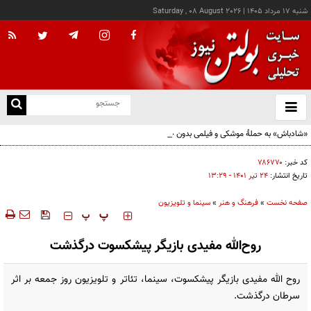
شنبه ۱۷ مرداد ۱۴۰۵
|
Saturday , 08 August 2026
از
و
ته
«شادباش» به حملۀ موشکی و فیلمی بدون حجاب؛ روایت تناقض‌های محسن قرایی
ن
نو
کد خبر:
۷۸۶۷۷۰
تاریخ انتشار:
۲۴ تير ۱۴۰۱ - ۱۳:۲۹
صفحه نخست
»
فرهنگ و هنر
»
سینما و تلویزیون
‍‍‍ پ
پ
روح‌الله مفیدی بازیگر پیشکسوت درگذشت
روح الله مفیدی بازیگر پیشکسوت، سینما، تئاتر و تلویزیون روز جمعه بر اثر
سرطان درگذشت.