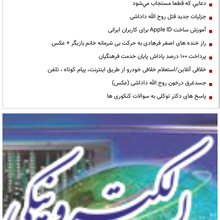
دعايي كه قطعا مستجاب مي‌شود
جزئیات جدید قتل روح الله داداشی
آموزش ساخت Apple ID برای کاربران ایرانی
راز خنده های اصغر فرهادی به حرکت بی شرمانه خانم بازیگر + عکس
پرداخت ۱۰۰ درصد پاداش پایان خدمت فرهنگیان
خلافی آنلاین/استعلام خلافی خودرو از طریق اینترنت، پیام کوتاه ، تلفن
جسدغرق درخون روح الله داداشی (عکس)
پاسخ های دکتر توکلی به سوالات کنکوری ها