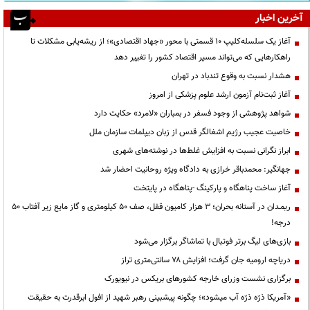
آخرین اخبار
آغاز یک سلسله‌کلیپ ۱۰ قسمتی با محور «جهاد اقتصادی»؛ از ریشه‌یابی مشکلات تا
راهکارهایی که می‌تواند مسیر اقتصاد کشور را تغییر دهد
هشدار نسبت به وقوع تندباد در تهران
آغاز ثبت‌نام آزمون ارشد علوم پزشکی از امروز
شواهد پژوهشی از وجود فسفر در بمباران «لامرد» حکایت دارد
خاصیت عجیب رژیم اشغالگر قدس از زبان دیپلمات سازمان ملل
ابراز نگرانی نسبت به افزایش غلط‌ها در نوشته‌های شهری
جهانگیر: محمدباقر خرازی به دادگاه ویژه روحانیت احضار شد
آغاز ساخت پناهگاه و پارکینگ -پناهگاه در پایتخت
ریمـدان در آستانه بحران؛ ۳ هزار کامیون قفل، صف ۵۰ کیلومتری و گاز مایع زیر آفتاب ۵۰
درجه!
بازی‌های لیگ برتر فوتبال با تماشاگر برگزار می‌شود
دریاچه ارومیه جان گرفت؛ افزایش ۷۸ سانتی‌متری تراز
برگزاری نشست وزرای خارجه کشورهای بریکس در نیویورک
«آمریکا ذرّه ذرّه آب میشود»؛ چگونه پیشبینی رهبر شهید از افول ابرقدرت به حقیقت