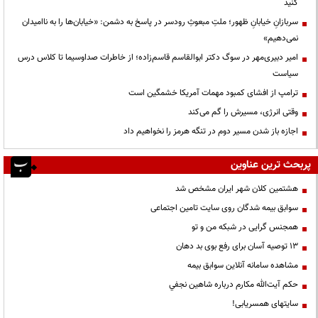
کنید
سربازانِ خیابانِ ظهور؛ ملتِ مبعوثِ رودسر در پاسخ به دشمن: «خیابان‌ها را به ناامیدان
نمی‌دهیم»
امیر دبیری‌مهر در سوگ دکتر ابوالقاسم قاسم‌زاده؛ از خاطرات صداوسیما تا کلاس درس
سیاست
ترامپ از افشای کمبود مهمات آمریکا خشمگین است
وقتی انرژی، مسیرش را گم می‌کند
اجازه باز شدن مسیر دوم در تنگه هرمز را نخواهیم داد
پربحث ترین عناوین
هشتمین کلان شهر ایران مشخص شد
سوابق بیمه شدگان روی سایت تامین اجتماعی
همجنس گرایی در شبکه من و تو
13 توصیه آسان برای رفع بوی بد دهان
مشاهده سامانه آنلاين سوابق بیمه
حكم آيت‌الله مكارم درباره شاهين نجفي
سایتهای همسریابی!