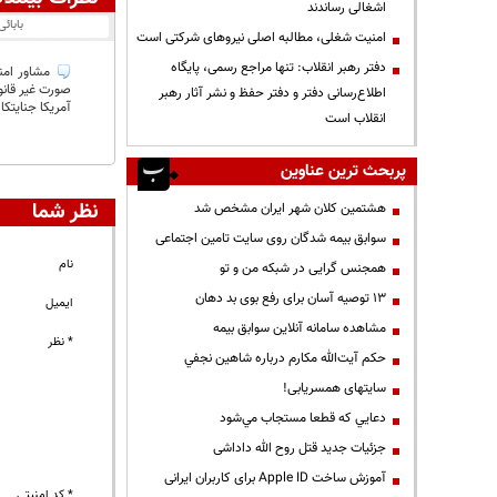
اشغالی رساندند
بابائی
‌امنیت شغلی، مطالبه اصلی نیروهای شرکتی است
دفتر رهبر انقلاب: تنها مراجع رسمی، پایگاه
صورت غیر قانو
اطلاع‌رسانی دفتر و دفتر حفظ و نشر آثار رهبر
آمریکا جنایتک
انقلاب است
پربحث ترین عناوین
نظر شما
هشتمین کلان شهر ایران مشخص شد
سوابق بیمه شدگان روی سایت تامین اجتماعی
نام
همجنس گرایی در شبکه من و تو
13 توصیه آسان برای رفع بوی بد دهان
ایمیل
مشاهده سامانه آنلاين سوابق بیمه
* نظر
حكم آيت‌الله مكارم درباره شاهين نجفي
سایتهای همسریابی!
دعايي كه قطعا مستجاب مي‌شود
جزئیات جدید قتل روح الله داداشی
آموزش ساخت Apple ID برای کاربران ایرانی
* کد امنیتی