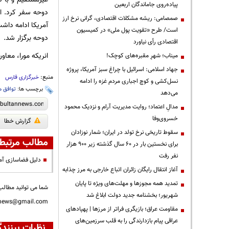
پیاده‌روی جاماندگان اربعین
دوحه سفر کرد. الب
صمصامی: ریشه مشکلات اقتصادی، گرانی نرخ ارز
آمریکا ادامه داش
است/ طرح «تقویت پول ملی» در کمیسیون
دوحه برگزار شد.
اقتصادی رأی نیاورد
انریکه مورا، معا
میناب؛ شهرِ مقبره‌های کوچک!
جهاد اسلامی: اسرائیل با چراغ سبز آمریکا، پروژه
منبع:
خبرگزاری فارس
نسل‌کشی و کوچ اجباری مردم غزه را ادامه
برچسب ها:
توافق ه
می‌دهد
مدالِ اعتماد؛ روایت مدیریت آرام و نزدیک محمود
خسروی‌وفا
گزارش خطا
سقوط تاریخی نرخ تولد در ایران؛ شمار نوزادان
مطالب مرتبط
برای نخستین بار در ۶۰ سال گذشته زیر ۹۰۰ هزار
نفر رفت
دلیل فضاسازی آمری
آغاز انتقال رایگان زائران اتباع خارجی به مرز چذابه
تمدید همه مجوزها و مهلت‌های ویژه تا پایان
شما می توانید مطالب 
شهریور؛ بخشنامه جدید دولت ابلاغ شد
nnews@gmail.com
مقاومت عراق؛ بازیگری فراتر از مرزها | پهپادهای
عراقی پیام بازدارندگی را به قلب سرزمین‌های
نظرات بینندگ