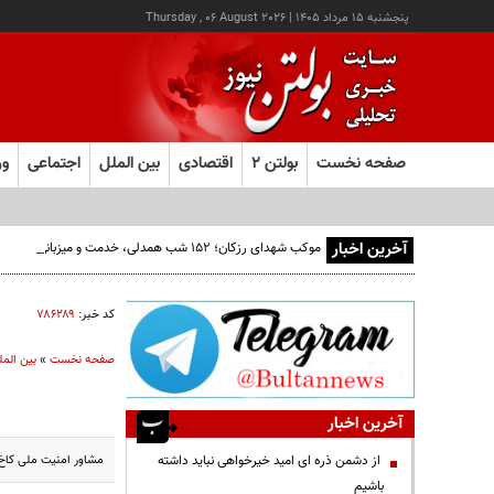
پنجشنبه ۱۵ مرداد ۱۴۰۵
|
Thursday , 06 August 2026
صفحه نخست
بولتن ۲
اقتصادی
بین الملل
اجتماعی
ور
آخرین اخبار
موکب شهدای رزکان؛ ۱۵۲ شب همدلی، خدمت و میزبانی از مردم ولایت‌مدار شهریار
کد خبر:
۷۸۶۲۸۹
صفحه نخست
»
بین المل
آخرین اخبار
مشاور امنیت ملی کاخ سف
از دشمن ذره ای امید خیرخواهی نباید داشته
باشیم