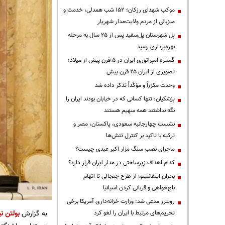
موکب شهدای رزکان؛ ۱۵۲ شب همدلی، خدمت و
میزبانی از مردم ولایت‌مدار شهریار
پل شهرستان پل‌سفید پس از ۲۵ سال به مرحله
بهره‌برداری رسید
گستره امپراتوری ایران در ۵ قرن پیش از میلاد؛
تصویری از ایران ۲۵ قرن پیش
وحدت مکرّراً و مؤکّداً تذکر داده شد
پزشکیان: تنها کسانی که در خیابان بودند ایران را
نگه نداشتند همه سهیم هستند
نشست چهارجانبه سعودی، پاکستان، مصر و
ترکیه با تاکید بر کنترل تنش‌ها
ماجرای نصب سنگ مزار اکبر عبدی چیست؟
کدام اهداف زیرساختی در مدار ایران قرار دارد؟
بحران اینفانتینو؛ از طرح جنجالی تا اتهام
باج‌خواهی و قربانی کردن اسپانیا
رویترز مدعی شد: وزارت خزانه‌داری آمریکا برخی
به گزارش
بولتن نی
تحریم‌های مرتبط با ایران را لغو کرد