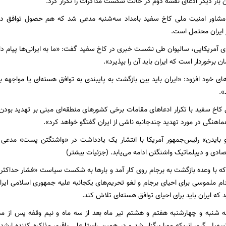
 بار دیگر ادعای نقشه دوم در حالت شکست مذاکرات را تکرار کرد.
مشاور امنیت ملی کاخ سفید بامداد سه‌شنبه مدعی شد که هم حصول توافق د
 ایران محتمل است.
ای آمریکایی، سالیوان طی نشست خبری در کاخ سفید گفت: «ما به ایرانی‌ها پیام دا
ن برخوردار است که ایران باید آن را بپذیرد».
ای خود افزود: «ایران باید بین بازگشت به پایبندی به توافق هسته‌ای یا مواجهه با ف
».
کاخ سفید با تکرار ادعاهای مقامات برخی کشورهای منطقه‌ای مبنی بر تهدید بودن
هماهنگی در مورد تهدید چندجانبه ناشی از ایران گفتگو خواهد کرد».
 بایدن» رئیس‌جمهور آمریکا با انتشار یک یادداشت در «واشنگتن پست» مدعی شد
صادی و دیپلماتیک واشنگتن ادامه می‌یابد. (جزئیات بیشتر)
‌که با وعده بازگشت به برجام روی کار آمد و بارها به شکست سیاست «فشار حداکثری
دام ملموسی برای احیای برجام و لغو تحریم‌های یکجانبه علیه جمهوری اسلامی ایران
ید که ایران باید برای احیای توافق هسته‌ای تلاش کند.
 شنبه و چهارشنبه هفتم و هشتم تیر ماه بعد از سه ماه و نیم وقفه پس از مذا
سهیل گری انریکه مورا برگزار شد و در همین راستا علی باقری مذاکره کننده ارش