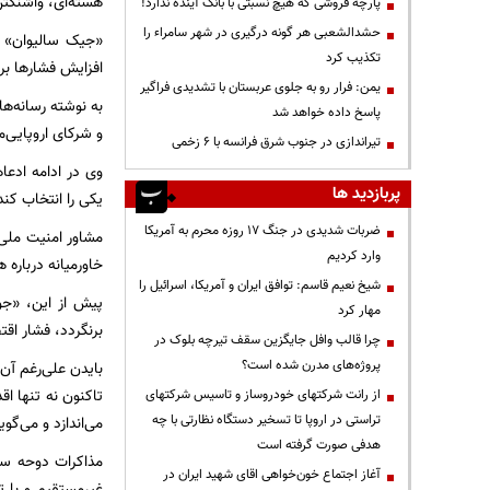
هسته‌ای، واشنگتن
پارچه فروشی که هیچ نسبتی با بانک آینده ندارد!
حشدالشعبی هر گونه درگیری در شهر سامراء را
«جیک سالیوان» 
تکذیب کرد
افزایش فشارها بر
یمن: فرار رو به جلوی عربستان با تشدیدی فراگیر
به نوشته رسانه‌ه
پاسخ داده خواهد شد
و شرکای اروپایی‌ما
تیراندازی در جنوب شرق فرانسه با ۶ زخمی
وی در ادامه ادعاه
پربازدید ها
یکی را انتخاب کند
ضربات شدیدی در جنگ ۱۷ روزه محرم به آمریکا
مشاور امنیت ملی 
وارد کردیم
خاورمیانه درباره 
شیخ نعیم قاسم: توافق ایران و آمریکا، اسرائیل را
پیش از این، «جو
مهار کرد
برنگردد، فشار اقت
چرا قالب وافل جایگزین سقف تیرچه بلوک در
پروژه‌های مدرن شده است؟
بایدن علی‌رغم آن
تاکنون نه تنها اق
از رانت‌ شرکتهای خودروساز و تاسیس شرکتهای
تراستی در اروپا تا تسخیر دستگاه نظارتی با چه
می‌اندازد و می‌‌گو
هدفی صورت گرفته است
مذاکرات دوحه سه
آغاز اجتماع خون‌خواهی اقای شهید ایران در
غیرمستقیم و با ت