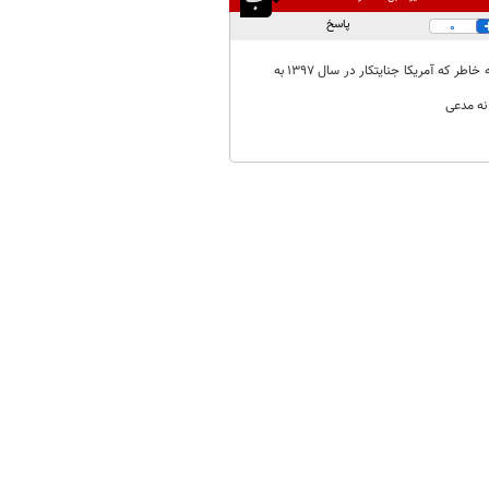
پاسخ
0
مشاور امنیت ملی کاخ سفید جنایتکار دیگر حق صلاحیت دخالت و مداخله در برجا و مذاکرات را ندارد چون به خاطر که آمریکا جنایتکار در سال 1397 به
نه مدعی