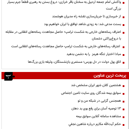
واکنش امام جمعه اردبیل به سخنان باقر خرازی: دروغ بستن به رهبری قطعاً جرم بسیار
بزرگی است
از خبرسازی تا جریان‌سازی نقشه راه مدیران هوشمند
بسنت مدعی شد: به زودی شاهد توافق با ایران خواهیم بود
اعتراف رسانه‌های خارجی به شکست ترامپ؛ حاصل مجاهدت رسانه‌های انقلابی در مقابله
با دروغ‌پراکنی دشمنان
اعتراف رسانه‌های خارجی به شکست ترامپ حاصل مجاهدت رسانه‌های انقلابی است
مبادا اختیار تنگه هرمز را به دشمن بدهید
اتاق پول دولت در دل بورس؛ مستمری بازنشستگان، وثیقه بازی بزرگ‌ها
پربحث ترین عناوین
هشتمین کلان شهر ایران مشخص شد
سوابق بیمه شدگان روی سایت تامین اجتماعی
همجنس گرایی در شبکه من و تو
13 توصیه آسان برای رفع بوی بد دهان
مشاهده سامانه آنلاين سوابق بیمه
حكم آيت‌الله مكارم درباره شاهين نجفي