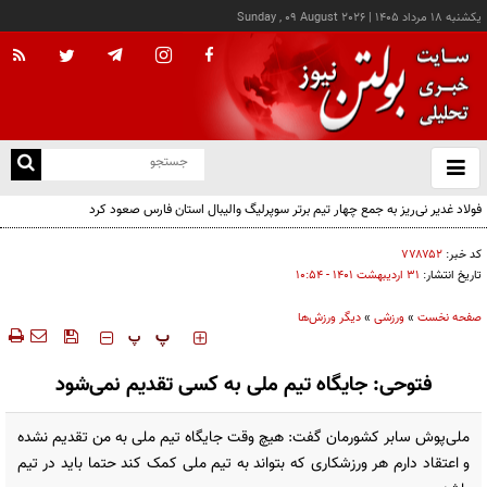
يکشنبه ۱۸ مرداد ۱۴۰۵
|
Sunday , 09 August 2026
از
و
ته
فولاد غدیر نی‌ریز به جمع چهار تیم برتر سوپرلیگ والیبال استان فارس صعود کرد
ن
نو
کد خبر:
۷۷۸۷۵۲
تاریخ انتشار:
۳۱ ارديبهشت ۱۴۰۱ - ۱۰:۵۴
صفحه نخست
»
ورزشی
»
دیگر ورزش‌ها
‍‍‍ پ
پ
فتوحی: جایگاه تیم ملی به کسی تقدیم نمی‌شود
ملی‌پوش سابر کشورمان گفت: هیچ وقت جایگاه تیم ملی به من تقدیم نشده
و اعتقاد دارم هر ورزشکاری که بتواند به تیم ملی کمک کند حتما باید در تیم