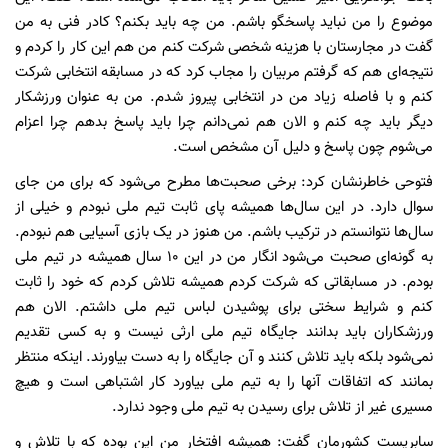
موضوع را من نباید پاسخگو باشم. من چه باید بکنم؟ کادر فنی به من
گفت در مجارستان با هزینه شخصی شرکت کنم من هم این کار را کردم و
نتیجه‌ای هم که گرفتم مربیان را مجاب کرد که در مسابقه انتخابی شرکت
کنم و با فاصله زیاد من در انتخابی پیروز شدم. من به عنوان ورزشکار
دیگر باید چه کنم و الان هم نمی‌دانم چرا باید پاسخ بدهم چرا اعزام
می‌شوم چون پاسخ و دلیل آن مشخص است.
فتوحی خاطرنشان کرد: برخی صحبت‌ها مطرح می‌شود که برای من جای
سوال دارد. در این سال‌ها همیشه پای ثابت تیم ملی نبودم و خیلی از
سال‌ها نتوانستم در ترکیب باشم. من هنوز در یک بازی آسیایی هم نبودم.
به گونه‌ای صحبت می‌شود انگار من در این 10 سال همیشه در تیم ملی
بودم. در مسابقاتی که شرکت کردم همیشه تلاش کردم که خود را ثابت
کنم و شرایط سختی برای پوشیدن لباس تیم ملی داشتم. الان هم
ورزشکاران باید بدانند جایگاه تیم ملی ارثی نیست و به کسی تقدیم
نمی‌شود بلکه باید تلاش کنند و آن جایگاه را به دست بیاورند. اینکه منتظر
بمانند که اتفاقات آنها را به تیم ملی بیاورد کار اشتباهی است و هیچ
مسیری غیر از تلاش برای رسیدن به تیم ملی وجود ندارد.
سابریست کشورمان گفت: همیشه افتخار من این بوده که با تلاش و