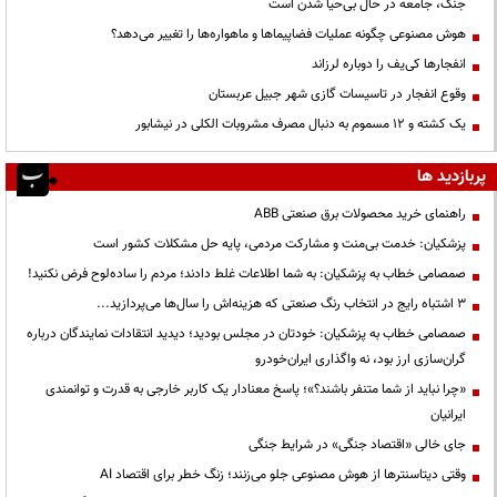
جنگ، جامعه در حال بی‌حیا شدن است
هوش مصنوعی چگونه عملیات فضاپیماها و ماهواره‌ها را تغییر می‌دهد؟
انفجارها کی‌یف را دوباره لرزاند
وقوع انفجار در تاسیسات گازی شهر جبیل عربستان
یک کشته و ۱۲ مسموم به دنبال مصرف مشروبات الکلی در نیشابور
پربازدید ها
راهنمای خرید محصولات برق صنعتی ABB
پزشکیان: خدمت بی‌منت و مشارکت مردمی، پایه حل مشکلات کشور است
صمصامی خطاب به پزشکیان: به شما اطلاعات غلط دادند؛ مردم را ساده‌لوح فرض نکنید!
3 اشتباه رایج در انتخاب رنگ صنعتی که هزینه‌اش را سال‌ها می‌پردازید...
صمصامی خطاب به پزشکیان: خودتان در مجلس بودید؛ دیدید انتقادات نمایندگان درباره
گران‌سازی ارز بود، نه واگذاری ایران‌خودرو
«چرا نباید از شما متنفر باشند؟»؛ پاسخ معنادار یک کاربر خارجی به قدرت و توانمندی
ایرانیان
جای خالی «اقتصاد جنگی» در شرایط جنگی
وقتی دیتاسنترها از هوش مصنوعی جلو می‌زنند؛ زنگ خطر برای اقتصاد AI