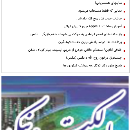
سایتهای همسریابی!
دعايي كه قطعا مستجاب مي‌شود
جزئیات جدید قتل روح الله داداشی
آموزش ساخت Apple ID برای کاربران ایرانی
راز خنده های اصغر فرهادی به حرکت بی شرمانه خانم بازیگر + عکس
پرداخت ۱۰۰ درصد پاداش پایان خدمت فرهنگیان
خلافی آنلاین/استعلام خلافی خودرو از طریق اینترنت، پیام کوتاه ، تلفن
جسدغرق درخون روح الله داداشی (عکس)
پاسخ های دکتر توکلی به سوالات کنکوری ها