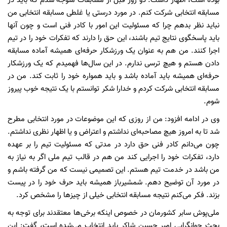
بوده است، اظهار داشت: دو روز قبل از مسابقات متوجه شدم که باید در
مسابقه انتخابی شرکت کنم. در مورد درستی یا غلطی مسابقه انتخابی من
نباید نظر بدهم چرا که مسئولیت این امور با کادر فنی است و چون آنها
باید پاسخگوی نتایج تیم باشند، این حق را دارند که تفکرات خود را در تیم
اجرا کنند. من هم به عنوان یک ورزشکار حرفه‌ای همیشه آماده مسابقه
دادن هستم و هیچ ترسی ندارم. در این سال‌ها فهمیدم که یک ورزشکار
حرفه‌ای همیشه باید آماده باشد و باید همواره خود را ثابت کند. من در
مسابقه انتخابی شرکت کردم و خدارا شکر توانستم با یک نتیجه خوب پیروز
شوم.
وی در ادامه افزود: من از روزی که این موضوعات در مورد انتخابی مطرح
شد تا به امروز هیچ مصاحبه‌ای نداشتم و اعتراض و یا اظهار نظری نداشتم.
چون می‌دانم کادر فنی حق دارد در مدتی که مسئولیت تیم را بر عهده
دارد، تفکرات خود را اجرایی کند من هم در قالب تیم ملی اگر به نیاز به
من باشد در خدمت تیم هستم. این تصمیمی نیست که من گرفته باشم و
در مورد آن توضیح دهم. شمشیرباز همیشه باید حرف خود را در پیست
بزند. فکر می‌کنم نتیجه مسابقه انتخابی خیلی از چیزها را مشخص کرد.
ملی‌پوش سابر کشورمان در خصوص اینکه برخی‌ها معتقدند برای توجه به
بحث جوانگرایی امیر حسین شاکر باید انتخاب می‌شده است، گفت: این