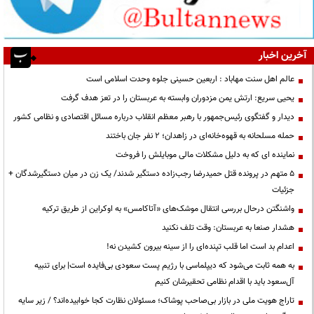
آخرین اخبار
عالم اهل سنت مهاباد : اربعین حسینی جلوه وحدت اسلامی است
یحیی سریع: ارتش یمن مزدوران وابسته به عربستان را در تعز هدف گرفت
دیدار و گفتگوی رئیس‌جمهور با رهبر معظم انقلاب درباره مسائل اقتصادی و نظامی کشور
حمله مسلحانه به قهوه‌خانه‌ای در زاهدان؛ ۲ نفر جان باختند
نماینده ای که به دلیل مشکلات مالی موبایلش را فروخت
۵ متهم در پرونده قتل حمیدرضا رجب‌زاده دستگیر شدند/ یک زن در میان دستگیرشدگان +
جزئیات
واشنگتن درحال بررسی انتقال موشک‌های «آتاکامس» به اوکراین از طریق ترکیه
هشدار صنعا به عربستان: وقت تلف نکنید
اعدام بد است اما قلب تپنده‌ای را از سینه بیرون کشیدن نه!
به همه ثابت می‌شود که دیپلماسی با رژیم پست سعودی بی‌فایده است| برای تنبیه
آل‌سعود باید با اقدام نظامی تحقیرشان کنیم
تاراج هویت ملی در بازار بی‌صاحب پوشاک؛ مسئولان نظارت کجا خوابیده‌اند؟ / زیر سایه