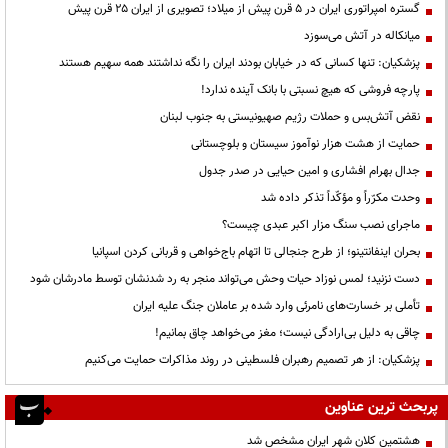
گستره امپراتوری ایران در ۵ قرن پیش از میلاد؛ تصویری از ایران ۲۵ قرن پیش
میانکاله در آتش می‌سوزد
پزشکیان: تنها کسانی که در خیابان بودند ایران را نگه نداشتند همه سهیم هستند
پارچه فروشی که هیچ نسبتی با بانک آینده ندارد!
نقض آتش‌بس و حملات رژیم صهیونیستی به جنوب لبنان
حمایت از هشت هزار نوآموز سیستان و بلوچستانی
جدال بهرام افشاری و امین حیایی در صدر جدول
وحدت مکرّراً و مؤکّداً تذکر داده شد
ماجرای نصب سنگ مزار اکبر عبدی چیست؟
بحران اینفانتینو؛ از طرح جنجالی تا اتهام باج‌خواهی و قربانی کردن اسپانیا
دست نزنید؛ لمس نوزاد حیات وحش می‌تواند منجر به رد شدنشان توسط مادرشان شود
تأملی بر خسارت‌های نامرئی وارد شده بر عاملان جنگ علیه ایران
چاقی به دلیل بی‌ارادگی نیست؛ مغز می‌خواهد چاق بمانیم!
پزشکیان: از هر تصمیم رهبران فلسطینی در روند مذاکرات حمایت می‌کنیم
پربحث ترین عناوین
هشتمین کلان شهر ایران مشخص شد