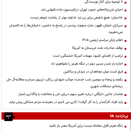
۷ توصیه برای آغاز نویسندگی
احیای شن‌چاله‌های جنوب تهران درکمیسیون ماده ۵نهایی شد
خادمیان: هیچ شفیعی برای زن نزد خداوند بهتر از رضایت شوهر نیست
سربازانِ خیابانِ ظهور؛ ملتِ مبعوثِ رودسر در پاسخ به دشمن: «خیابان‌ها را به ناامیدان
نمی‌دهیم»
اعلام پایان مراسم اربعین ۱۴۰۵
توقف صادرات نفت عربستان به آمریکا
ترامپ از افشای کمبود مهمات آمریکا خشمگین است
اجازه باز شدن مسیر دوم در تنگه هرمز را نخواهیم داد
فرق است میان مجاهدان در میدان و ساکتین
یکصد و پنجاه و سومین شب خدمت؛ موکب شهدای رزکان، تریبون مردم و مطالبه‌گر حل
ریشه‌ای مشکلات شهری
هشدار حاجی دلیگانی درباره تغییر سهم دریای خزر و مخالفت با واگذاری امتیاز
باید افراد کارآمدتر را به کار گرفت/ کاری می کنیم در معیشت مردم مشکلی پیش نیاید
پربازدید ها
تنگه هرمز قابل معامله نیست برای آمریکا معبر باز نکنید