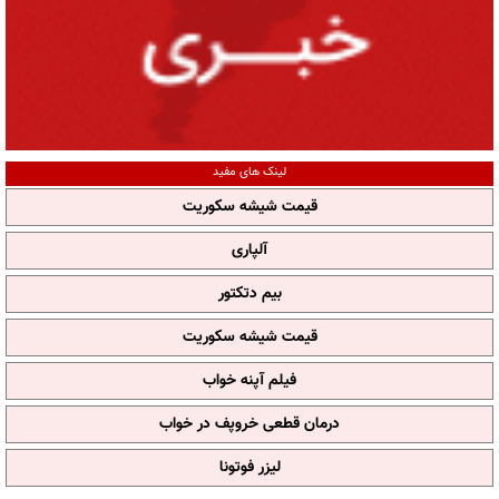
لینک های مفید
قیمت شیشه سکوریت
آلپاری
بیم دتکتور
قیمت شیشه سکوریت
فیلم آپنه خواب
درمان قطعی خروپف در خواب
لیزر فوتونا