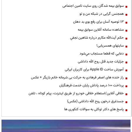
سوابق بیمه شدگان روی سایت تامین اجتماعی
همجنس گرایی در شبکه من و تو
13 توصیه آسان برای رفع بوی بد دهان
مشاهده سامانه آنلاين سوابق بیمه
حكم آيت‌الله مكارم درباره شاهين نجفي
سایتهای همسریابی!
دعايي كه قطعا مستجاب مي‌شود
جزئیات جدید قتل روح الله داداشی
آموزش ساخت Apple ID برای کاربران ایرانی
راز خنده های اصغر فرهادی به حرکت بی شرمانه خانم بازیگر + عکس
پرداخت ۱۰۰ درصد پاداش پایان خدمت فرهنگیان
خلافی آنلاین/استعلام خلافی خودرو از طریق اینترنت، پیام کوتاه ، تلفن
جسدغرق درخون روح الله داداشی (عکس)
پاسخ های دکتر توکلی به سوالات کنکوری ها